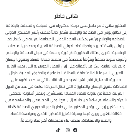
هانى خاطر
الدكتور هاني خاطر حاصل على درجة الدكتوراه في السياحة والفندقة، بالإضافة
إلى بكالوريوس في الصحافة والإعلام. يشغل حالياً منصب رئيس المنتدى الدولى
للصحافة والإعلام ورئيس مكتب الاتحاد الدولي للصحافة العربية في كندا، كما
يتولى رئاسة تحرير موقع الاتحاد الدولي للصحافة العربية وعدد من المنصات
الإعلامية الأخرى. يمتلك الدكتور خاطر خبرة واسعة في مجال الصحافة والإعلام،
ويُعرف بكونه صحفياً ومؤلفاً متخصصاً في تغطية قضايا الفساد وحقوق الإنسان
والحريات العامة. يركز في أعماله على إبراز القضايا الجوهرية التي تمس العالم
العربي، لا سيما تلك المتعلقة بالعدالة الاجتماعية والحقوق المدنية. طوال
مسيرته المهنية، قام بنشر العديد من المقالات التي سلطت الضوء على
انتهاكات حقوق الإنسان والتجاوزات التي تطال الحريات العامة في عدد من الدول
العربية، فضلاً عن تناوله لقضايا الفساد المستشري. ويتميّز أسلوبه الصحفي
بالجرأة والشفافية، ساعياً من خلاله إلى رفع الوعي المجتمعي والمساهمة في
إحداث تغيير إيجابي. يؤمن الدكتور هاني خاطر بالدور المحوري للصحافة كأداة
فعّالة للتغيير، ويرى فيها وسيلة لتعزيز التفكير النقدي ومواجهة الفساد
والظلم والانتهاكات، بهدف بناء مجتمعات أكثر عدلاً وإنصافاً.
TikTok