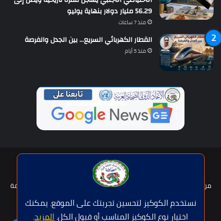
الاحتياطي الأجنبي يسجل قفزة تاريخية ويصل إلى
56.29 مليار دولار بنهاية يوليو
منذ 7 ساعات
القطار الكهربائي السريع… بين الجدل والفرصة
منذ 5 أيام
حقوق النشر © | جميع الحقوق محفوظة للاتحاد الدولى للصحافة العربية
2026
من نحن؟
هيئة التحرير
عضوية الإتحاد
سياسة الخصوصية
شروط الخدمة
للإعلان
اتصل بنا
نستخدم الكوكيز لتحسين تجربتك على الموقع. يمكنك
اختيار نوع الكوكيز المناسب أو قبول الكل.
المزيد
.
فيسبوك
تويتر
يوتيوب
واتساب