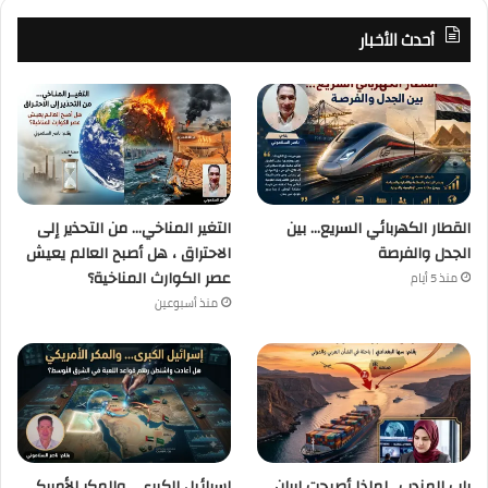
أحدث الأخبار
القطار الكهربائي السريع… بين
التغير المناخي… من التحذير إلى
الجدل والفرصة
الاحتراق ، هل أصبح العالم يعيش
عصر الكوارث المناخية؟
منذ 5 أيام
منذ أسبوعين
باب المندب.. لماذا أصبحت إيران
إسرائيل الكبرى… والمكر الأمريكي