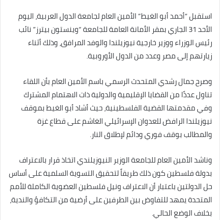
استقبل “أحمد أبو الغيط” الأمين العام لجامعة الدول العربية، اليوم
الأحد 31 الجاري بمقر الأمانة العامة للجامعة “وينستون بيترز” نائب
رئيس الوزراء ووزير خارجية نيوزيلندا والوفد المرافق، وذلك أثناء
زيارتهم إلى مصر وعدد من الدول الأوروبية.
وصرح جمال رشدي المتحدث الرسمي باسم الأمين العام بأن اللقاء
تناول عددًا من القضايا الإقليمية والدولية ذات الاهتمام المشترك
وفي مقدمتها القضية الفلسطينية، حيث أشاد أبو الغيط بموقف
نيوزيلندا الرافض للعدوان الإسرائيلي الغاشم على قطاع غزة
والمطالب بوقف فوري ودائم لإطلاق النار.
وناشد الأمين العام للجامعة الوزير النيوزيلندي اتخاذ قرار بالاعتراف
بدولة فلسطين كون ذلك طريقاً لتحقيق التسوية السلمية على أساس
حل الدولتين باعتبار أن الاعتراف ونيل فلسطين العضوية الكاملة للأمم
المتحدة يمهد للتفاوض بين الطرفين على أرضية من التكافؤ والندية،
بخلاف الوضع الحالي.