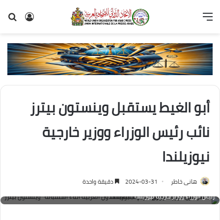
القائمة
تسجيل
بح
الدخول
عن
أبو الغيط يستقبل وينستون بيترز
نائب رئيس الوزراء ووزير خارجية
نيوزيلندا
هانى خاطر
2024-03-31
دقيقة واحدة
"أحمد أبو الغيط" الأمين العام لجامعة الدول العربية أثناء استقباله "وينستون بيترز" نائب
رئيس الوزراء ووزير خارجية نيوزيلندا