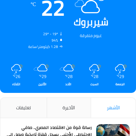
22
℃
شيربروك
29º - 19º
غيوم متفرقة
94%
1.28 كيلومتر/ساعة
26
29
28
28
29
℃
℃
℃
℃
℃
الجمعة
السبت
الأحد
الأثنين
الثلاثاء
الأشهر
الأخيرة
تعليقات
رسالة قوة من الاقتصاد المصري.. صافي
الاحتياطي الأجنبي يسجل قفزة تاريخية ويصل إلى