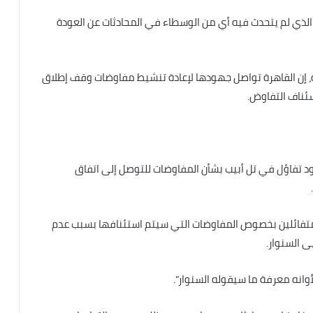
لذي لم يتحدث فيه أي من الوسطاء في المحادثات عن العودة
 إن القاهرة تواصل جهودها لإعادة تنشيط مفاوضات وقف إطلاق
سئناف التفاوض.
د تفاؤل في تل أبيب بشأن المفاوضات للتوصل إلى اتفاق
متفائلين بخصوص المفاوضات التي سيتم استئنافها بسبب عدم
 السنوار.
انه معرفة ما سيقوله السنوار”.