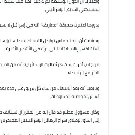
واعتبرت أن الدول الوسيطة تدرك ذلك أيضا، حيث ستبدأ 
ستستدعي الفريق الإسرائيلي.
بدورها اعتبرت صحيفة “معاريف” أنه في إسرائيل لا يسو
وكشفت أن حركة حماس تواصل التمسك بمطلبها بإنهاء ا
استئنافها، والمحادثات التي جرت في الأشهر الأخيرة.
من جانب آخر كشفت هيئة البث الإسرائيلية أنه من المت
الآخر مع الوسطاء.
وتابعت أنه بعد الانتهاء من لقاء كل فريق على حدة بعد 
أساس لمواصلة المفاوضات.
وكان مسؤول مطلع قد قال إنه من المقرر أن تستأنف خل
إلى اتفاق لإطلاق سراح الرهائن الإسرائيليين المحتجزين