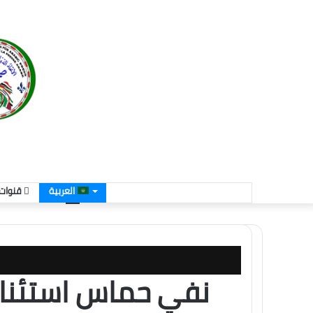
العربية
قنوات 
نفي حماس استئنا