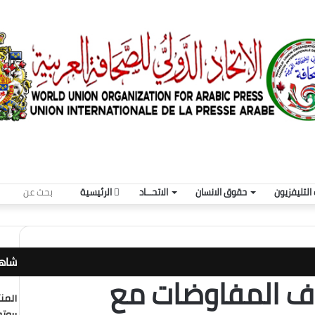
بحث
التليفزيون
حقوق الانسان
الاتحـــاد
الرئيسية
عن
شاهد
ف المفاوضات مع
إغلا
المن