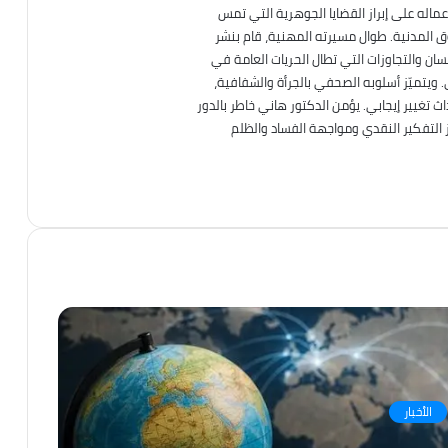
عماله على إبراز القضايا الجوهرية التي تمس
قوق المدنية. طوال مسيرته المهنية، قام بنشر
ان والتجاوزات التي تطال الحريات العامة في
. ويتميّز أسلوبه الصحفي بالجرأة والشفافية،
تغيير إيجابي. يؤمن الدكتور هاني خاطر بالدور
ز التفكير النقدي ومواجهة الفساد والظلم
TikTok
انستقرام
فيسبوك
الأخبار