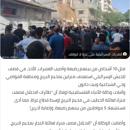
الضربات الإسرائيلية على غزة لا تتوقف
قتل 10 أشخاص من بينهم رضيعة وأصيب العشرات، الأحد، في قصف
للجيش الإسرائيلي استهدف منزلين بمخيم البريج ومنطقة المواصي
وحي الشجاعية وبيت حانون.
وأفادت وكالة الأنباء الفلسطينية (وفا)، أن “طائرات الاحتلال قصفت
منزلا لعائلة الخطيب في مخيم البريج (وسط قطاع غزة)، مما أدى
لاستشهاد 5 مواطنين من بينهم رضيعة، وإصابة آخرين”.
وأضافت الوكالة أن “الاحتلال قصف منزلا لعائلة النجار بمخيم البريج،