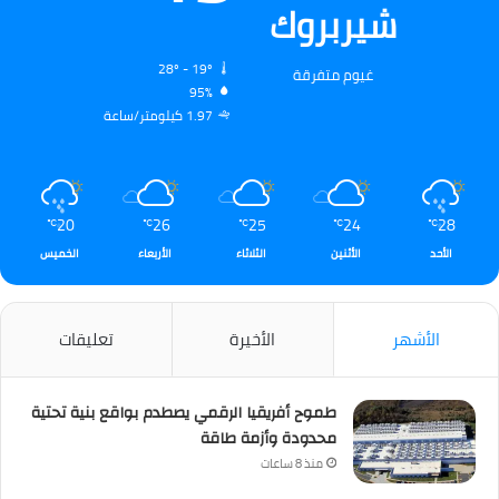
شيربروك
28º - 19º
غيوم متفرقة
95%
1.97 كيلومتر/ساعة
20
26
25
24
28
℃
℃
℃
℃
℃
الأحد
الأثنين
الثلاثاء
الأربعاء
الخميس
الأشهر
الأخيرة
تعليقات
طموح أفريقيا الرقمي يصطدم بواقع بنية تحتية
محدودة وأزمة طاقة
منذ 8 ساعات