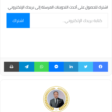
اشترك للحصول على أحدث التدوينات المرسلة إلى بريدك الإلكتروني.
كتابة
اشتراك
بريدك
الإلكتروني...
فيسبوك
تويتر
لينكدإن
ماسنجر
واتساب
تيلقرام
طبا