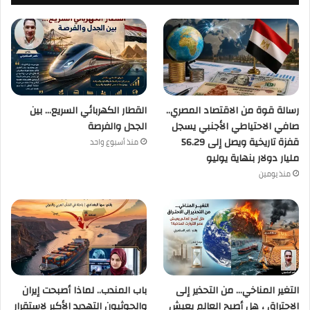
رسالة قوة من الاقتصاد المصري..
القطار الكهربائي السريع… بين
صافي الاحتياطي الأجنبي يسجل
الجدل والفرصة
قفزة تاريخية ويصل إلى 56.29
منذ أسبوع واحد
مليار دولار بنهاية يوليو
منذ يومين
التغير المناخي… من التحذير إلى
باب المندب.. لماذا أصبحت إيران
الاحتراق ، هل أصبح العالم يعيش
والحوثيون التهديد الأكبر لاستقرار