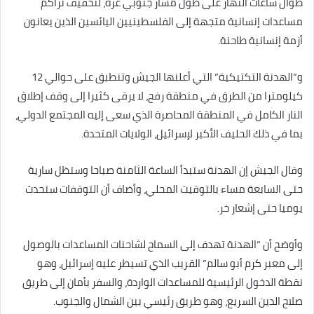
طوال ساعات النهار على طول مسار جنوبي غزة، لتخفيف تراكم
مساعدات إنسانية متجهة إلى الفلسطينيين اليائسين الذين يعانون
أزمة إنسانية طاحنة.
و”الهدنة التكتيكية” التي أعلنها الجيش وتنطبق على حوالي 12
كيلومترا من الطرق في منطقة رفح، لا يرقى كثيرا إلى وقف إطلاق
النار الكامل في المنطقة المحاصرة الذي سعى إليه المجتمع الدولي،
بما في ذلك الحليف الأكبر لإسرائيل، الولايات المتحدة.
وقال الجيش إن الهدنة ستبدأ الساعة الثامنة صباحا وستظل سارية
حتى السابعة مساء بالتوقيت المحلي، وأضاف أن التوقفات ستحدث
يوميا حتى إشعار خر.
وأوضح أن “الهدنة تهدف إلى السماح لشاحنات المساعدات بالوصول
إلى معبر كرم أبو سالم” القريب الذي تسيطر عليه إسرائيل، وهو
نقطة الدخول الرئيسية للمساعدات الواردة، والسفر بأمان إلى طريق
صلاح الدين السريع، وهو طريق رئيسي بين الشمال والجنوب.