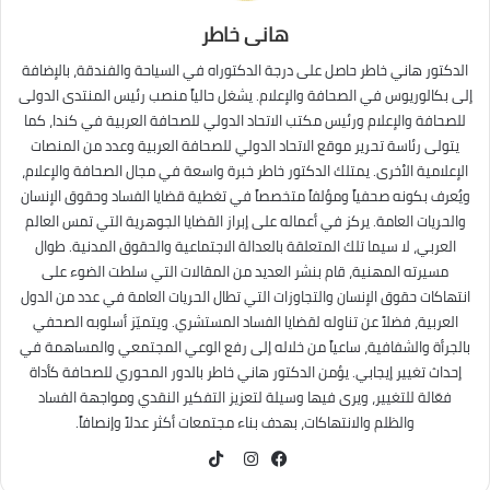
هانى خاطر
الدكتور هاني خاطر حاصل على درجة الدكتوراه في السياحة والفندقة، بالإضافة
إلى بكالوريوس في الصحافة والإعلام. يشغل حالياً منصب رئيس المنتدى الدولى
للصحافة والإعلام ورئيس مكتب الاتحاد الدولي للصحافة العربية في كندا، كما
يتولى رئاسة تحرير موقع الاتحاد الدولي للصحافة العربية وعدد من المنصات
الإعلامية الأخرى. يمتلك الدكتور خاطر خبرة واسعة في مجال الصحافة والإعلام،
ويُعرف بكونه صحفياً ومؤلفاً متخصصاً في تغطية قضايا الفساد وحقوق الإنسان
والحريات العامة. يركز في أعماله على إبراز القضايا الجوهرية التي تمس العالم
العربي، لا سيما تلك المتعلقة بالعدالة الاجتماعية والحقوق المدنية. طوال
مسيرته المهنية، قام بنشر العديد من المقالات التي سلطت الضوء على
انتهاكات حقوق الإنسان والتجاوزات التي تطال الحريات العامة في عدد من الدول
العربية، فضلاً عن تناوله لقضايا الفساد المستشري. ويتميّز أسلوبه الصحفي
بالجرأة والشفافية، ساعياً من خلاله إلى رفع الوعي المجتمعي والمساهمة في
إحداث تغيير إيجابي. يؤمن الدكتور هاني خاطر بالدور المحوري للصحافة كأداة
فعّالة للتغيير، ويرى فيها وسيلة لتعزيز التفكير النقدي ومواجهة الفساد
والظلم والانتهاكات، بهدف بناء مجتمعات أكثر عدلاً وإنصافاً.
TikTok
فيسبوك
انستقرام