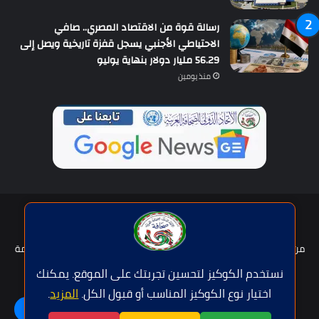
رسالة قوة من الاقتصاد المصري.. صافي
الاحتياطي الأجنبي يسجل قفزة تاريخية ويصل إلى
56.29 مليار دولار بنهاية يوليو
منذ يومين
حقوق النشر © | جميع الحقوق محفوظة للاتحاد الدولى للصحافة العربية
2026
من نحن؟
هيئة التحرير
عضوية الإتحاد
سياسة الخصوصية
شروط الخدمة
للإعلان
اتصل بنا
نستخدم الكوكيز لتحسين تجربتك على الموقع. يمكنك
اختيار نوع الكوكيز المناسب أو قبول الكل.
المزيد
.
فيسبوك
تويتر
يوتيوب
واتساب
اللغة | Langue