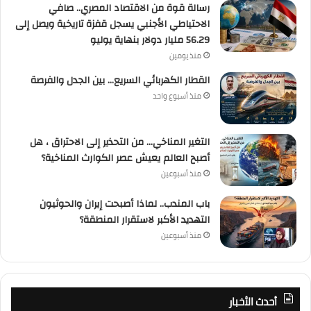
رسالة قوة من الاقتصاد المصري.. صافي
الاحتياطي الأجنبي يسجل قفزة تاريخية ويصل إلى
56.29 مليار دولار بنهاية يوليو
منذ يومين
القطار الكهربائي السريع… بين الجدل والفرصة
منذ أسبوع واحد
التغير المناخي… من التحذير إلى الاحتراق ، هل
أصبح العالم يعيش عصر الكوارث المناخية؟
منذ أسبوعين
باب المندب.. لماذا أصبحت إيران والحوثيون
التهديد الأكبر لاستقرار المنطقة؟
منذ أسبوعين
أحدث الأخبار