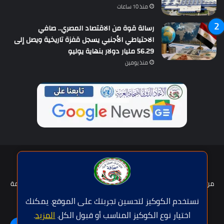
منذ 10 ساعات
رسالة قوة من الاقتصاد المصري.. صافي
الاحتياطي الأجنبي يسجل قفزة تاريخية ويصل إلى
56.29 مليار دولار بنهاية يوليو
منذ يومين
حقوق النشر © | جميع الحقوق محفوظة للاتحاد الدولى للصحافة العربية
2026
من نحن؟
هيئة التحرير
عضوية الإتحاد
سياسة الخصوصية
شروط الخدمة
للإعلان
اتصل بنا
نستخدم الكوكيز لتحسين تجربتك على الموقع. يمكنك
اختيار نوع الكوكيز المناسب أو قبول الكل.
المزيد
.
فيسبوك
تويتر
يوتيوب
واتساب