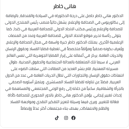
هانى خاطر
الدكتور هاني خاطر حاصل على درجة الدكتوراه في السياحة والفندقة، بالإضافة
إلى بكالوريوس في الصحافة والإعلام. يشغل حالياً منصب رئيس المنتدى الدولى
للصحافة والإعلام ورئيس مكتب الاتحاد الدولي للصحافة العربية في كندا، كما
يتولى رئاسة تحرير موقع الاتحاد الدولي للصحافة العربية وعدد من المنصات
الإعلامية الأخرى. يمتلك الدكتور خاطر خبرة واسعة في مجال الصحافة والإعلام،
ويُعرف بكونه صحفياً ومؤلفاً متخصصاً في تغطية قضايا الفساد وحقوق الإنسان
والحريات العامة. يركز في أعماله على إبراز القضايا الجوهرية التي تمس العالم
العربي، لا سيما تلك المتعلقة بالعدالة الاجتماعية والحقوق المدنية. طوال
مسيرته المهنية، قام بنشر العديد من المقالات التي سلطت الضوء على
انتهاكات حقوق الإنسان والتجاوزات التي تطال الحريات العامة في عدد من الدول
العربية، فضلاً عن تناوله لقضايا الفساد المستشري. ويتميّز أسلوبه الصحفي
بالجرأة والشفافية، ساعياً من خلاله إلى رفع الوعي المجتمعي والمساهمة في
إحداث تغيير إيجابي. يؤمن الدكتور هاني خاطر بالدور المحوري للصحافة كأداة
فعّالة للتغيير، ويرى فيها وسيلة لتعزيز التفكير النقدي ومواجهة الفساد
والظلم والانتهاكات، بهدف بناء مجتمعات أكثر عدلاً وإنصافاً.
TikTok
فيسبوك
انستقرام