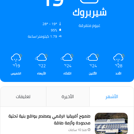
شيربروك
28º - 19º
غيوم متفرقة
95%
1.79 كيلومتر/ساعة
19
22
24
24
28
℃
℃
℃
℃
℃
الأحد
الأثنين
الثلاثاء
الأربعاء
الخميس
الأشهر
الأخيرة
تعليقات
طموح أفريقيا الرقمي يصطدم بواقع بنية تحتية
محدودة وأزمة طاقة
منذ 10 ساعات