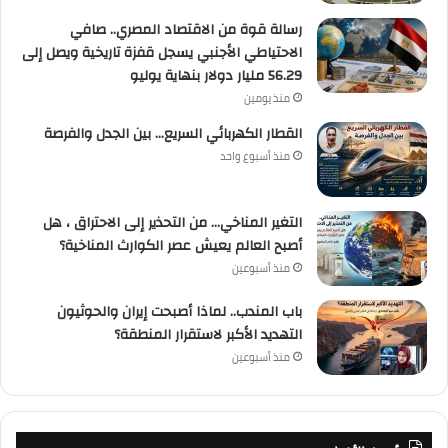
رسالة قوة من الاقتصاد المصري.. صافي
الاحتياطي الأجنبي يسجل قفزة تاريخية ويصل إلى
56.29 مليار دولار بنهاية يوليو
منذ يومين
القطار الكهربائي السريع… بين الجدل والفرصة
منذ أسبوع واحد
التغير المناخي… من التحذير إلى الاحتراق ، هل
أصبح العالم يعيش عصر الكوارث المناخية؟
منذ أسبوعين
باب المندب.. لماذا أصبحت إيران والحوثيون
التهديد الأكبر لاستقرار المنطقة؟
منذ أسبوعين