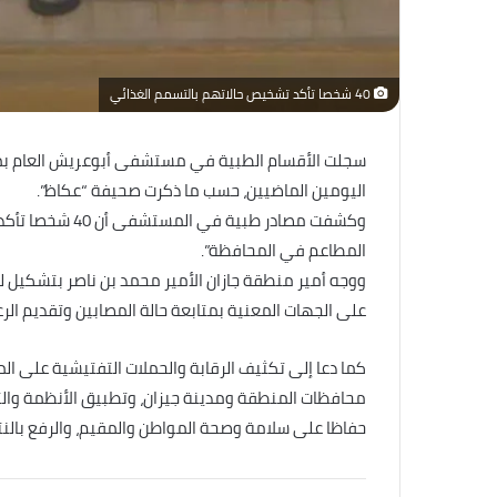
40 شخصا تأكد تشخيص حالاتهم بالتسمم الغذائي
اليومين الماضيين، حسب ما ذكرت صحيفة “عكاظ”.
وكشفت مصادر طبية في المستشفى أن 40 شخصا تأكد تشخيص حالاتهم بالتسمم الغذائي “جراء تناولهم وجبة من أحد
المطاعم
في المحافظة”.
ووجه أمير منطقة جازان الأمير ‫محمد بن ناصر‬⁩ بتشكيل
على الجهات المعنية بمتابعة حالة المصابين وتقديم الرعا
كما دعا إلى تكثيف الرقابة والحملات التفتيشية على ال
محافظات المنطقة ومدينة جيزان، وتطبيق الأنظمة وال
حفاظا على سلامة وصحة المواطن والمقيم، والرفع بالنت