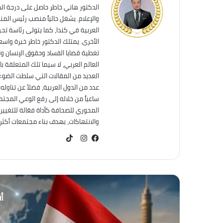
الدكتور هاني خاطر حاصل على درجة ال
والإعلام. يشغل حالياً منصب رئيس الم
العربية في كندا، كما يتولى رئاسة تحر
الأخرى. يمتلك الدكتور خاطر خبرة واس
تغطية قضايا الفساد وحقوق الإنسان وال
العالم العربي، لا سيما تلك المتعلقة ب
العديد من المقالات التي سلطت الضوء 
عدد من الدول العربية، فضلاً عن تناول
ساعياً من خلاله إلى رفع الوعي المجت
المحوري للصحافة كأداة فعّالة للتغيير
والانتهاكات، بهدف بناء مجتمعات أكثر عد
TikTok
فيسبوك
انستقرام
أق