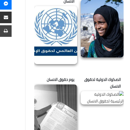
م
الانسان
م
ع
ا
ط
الصكوك الدولية لحقوق
يوم حقوق الانسان
الانسان