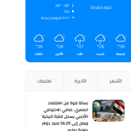
28º - 28º
غيوم متفرقة
75%
0.41 كيلومتر/ساعة
26
28
27
26
30
℃
℃
℃
℃
℃
الجمعة
السبت
الأحد
الأثنين
الثلاثاء
الأشهر
الأخيرة
تعليقات
رسالة قوة من الاقتصاد
المصري.. صافي الاحتياطي
الأجنبي يسجل قفزة تاريخية
ويصل إلى 56.29 مليار دولار
بنهاية يوليو