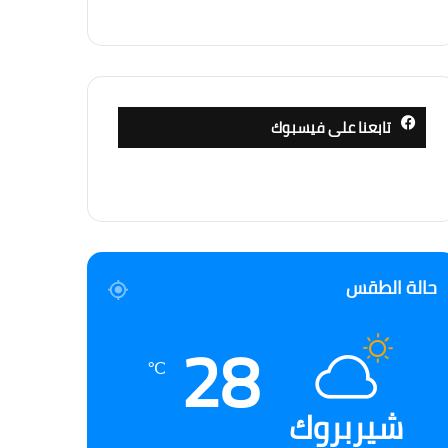
تابعنا على فيسبوك
حالة الطقس
28
℃
شيربروك