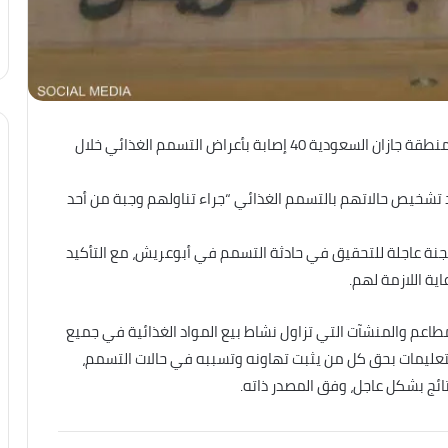
سجلت الأقسام الطبية في مستشفى أبوعريش العام بمنطقة جازان السعودية 40 إصابة بأعراض التسمم الغذائي خلال
 لجنة عاجلة للتحقيق في حادثة التسمم في أبوعريش، مع التأكيد
ية اللازمة لهم.
مطاعم والمنشآت التي تزاول نشاط بيع المواد الغذائية في جميع
تعليمات بحق كل من يثبت تهاونه وتسببه في حالات التسمم،
ائج بشكل عاجل، وفق المصدر ذاته.