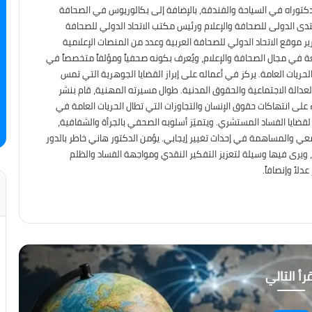
دكتوراه في السياحة والفندقة، بالإضافة إلى بكالوريوس في الصحافة
نتدى الدولى للصحافة والإعلام ورئيس مكتب الاتحاد الدولي للصحافة
ير موقع الاتحاد الدولي للصحافة العربية وعدد من المنصات الإعلامية
عة في مجال الصحافة والإعلام، ويُعرف بكونه صحفياً ومؤلفاً متخصصاً في
حريات العامة. يركز في أعماله على إبراز القضايا الجوهرية التي تمس
العدالة الاجتماعية والحقوق المدنية. طوال مسيرته المهنية، قام بنشر
على انتهاكات حقوق الإنسان والتجاوزات التي تطال الحريات العامة في
ه لقضايا الفساد المستشري. ويتميّز أسلوبه الصحفي بالجرأة والشفافية،
معي والمساهمة في إحداث تغيير إيجابي. يؤمن الدكتور هاني خاطر بالدور
، ويرى فيها وسيلة لتعزيز التفكير النقدي ومواجهة الفساد والظلم
لاً وإنصافاً.
رأ التالي