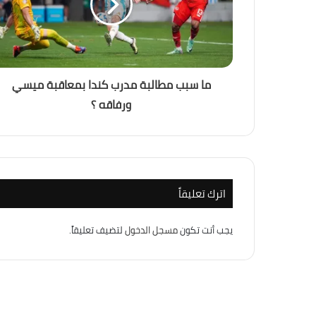
منذ أسبوعين
التغير المناخي… من التحذير إلى الاحتراق ، ه
ما سبب مطالبة مدرب كندا بمعاقبة ميسي
منذ أسبوعين
ورفاقه ؟
باب المندب.. لماذا أصبحت إيران والحوثيون الته
منذ 3 أسابيع
إسرائيل الكبرى… والمكر الأمريكي هل أعادت
اترك تعليقاً
يجب أنت تكون
مسجل الدخول
لتضيف تعليقاً.