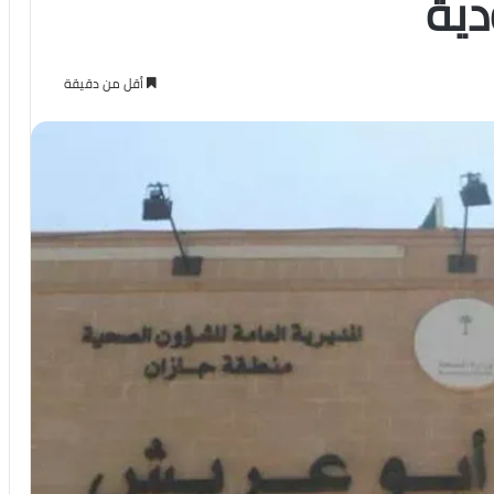
دية
أقل من دقيقة