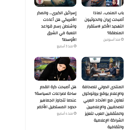
باب المندب.. لماذا
إسرائيل الكبرى… والمكر
أصبحت إيران والحوثيون
الأمريكي هل أعادت
التهديد الأكبر لاستقرار
واشنطن رسم قواعد
المنطقة؟
اللعبة في الشرق
الأوسط؟
منذ أسبوعين
منذ 3 أسابيع
المنتدى الدولي للصحافة
هل أصبحت كرة القدم
والإعلام يوقع بروتوكول
ساحة لصراعات السياسة؟
تعاون مع الاتحاد العربي
عندما تتجاوز الجماهير
للصحفيين والإعلاميين
حدود المستطيل الأخضر
والمثقفين العرب لتعزيز
منذ 4 أسابيع
الشراكة الإعلامية
والثقافية