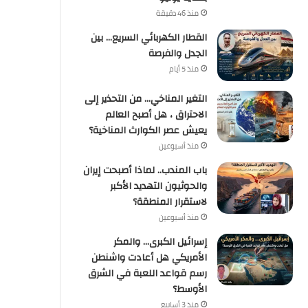
منذ 46 دقيقة
القطار الكهربائي السريع… بين
الجدل والفرصة
منذ 5 أيام
التغير المناخي… من التحذير إلى
الاحتراق ، هل أصبح العالم
يعيش عصر الكوارث المناخية؟
منذ أسبوعين
باب المندب.. لماذا أصبحت إيران
والحوثيون التهديد الأكبر
لاستقرار المنطقة؟
منذ أسبوعين
إسرائيل الكبرى… والمكر
الأمريكي هل أعادت واشنطن
رسم قواعد اللعبة في الشرق
الأوسط؟
منذ 3 أسابيع