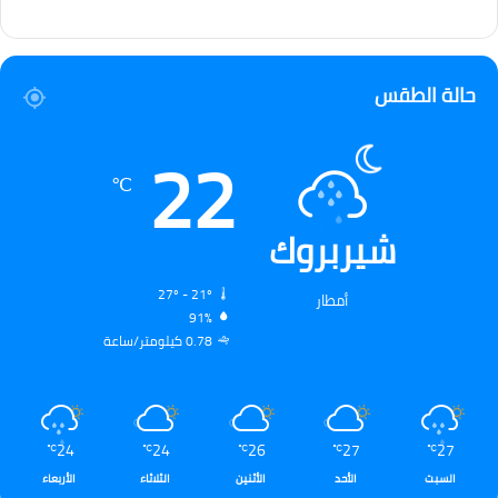
حالة الطقس
22
℃
شيربروك
27º - 21º
أمطار
91%
0.78 كيلومتر/ساعة
24
24
26
27
27
℃
℃
℃
℃
℃
السبت
الأحد
الأثنين
الثلاثاء
الأربعاء