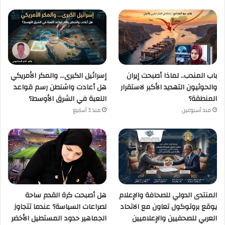
باب المندب.. لماذا أصبحت إيران
إسرائيل الكبرى… والمكر الأمريكي
والحوثيون التهديد الأكبر لاستقرار
هل أعادت واشنطن رسم قواعد
المنطقة؟
اللعبة في الشرق الأوسط؟
منذ أسبوعين
منذ 3 أسابيع
المنتدى الدولي للصحافة والإعلام
هل أصبحت كرة القدم ساحة
يوقع بروتوكول تعاون مع الاتحاد
لصراعات السياسة؟ عندما تتجاوز
العربي للصحفيين والإعلاميين
الجماهير حدود المستطيل الأخضر