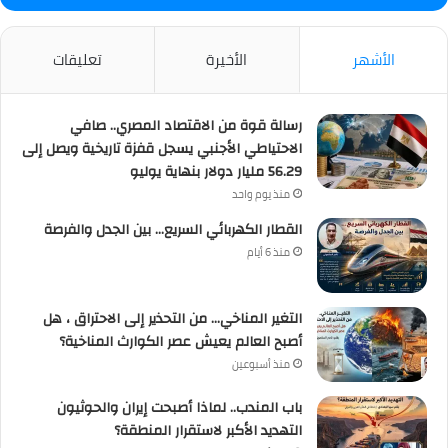
الأشهر
الأخيرة
تعليقات
رسالة قوة من الاقتصاد المصري.. صافي
الاحتياطي الأجنبي يسجل قفزة تاريخية ويصل إلى
56.29 مليار دولار بنهاية يوليو
منذ يوم واحد
القطار الكهربائي السريع… بين الجدل والفرصة
منذ 6 أيام
التغير المناخي… من التحذير إلى الاحتراق ، هل
أصبح العالم يعيش عصر الكوارث المناخية؟
منذ أسبوعين
باب المندب.. لماذا أصبحت إيران والحوثيون
التهديد الأكبر لاستقرار المنطقة؟