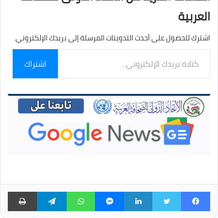
العربية
اشترك للحصول على أحدث التدوينات المرسلة إلى بريدك الإلكتروني.
كتابة
اشتراك
بريدك
الإلكتروني...
فيسبوك
تويتر
لينكدإن
ماسنجر
واتساب
تيلقرام
طبا