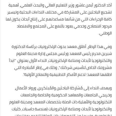
أكد الدكتور أيمن عاشور وزير التعليم العالي والبحث العلمي، أهمية
تشجيع الباحثين على المشاركة في مختلف النداءات البحثية وتيسير
كافة الإجراءات التي من شأنها مساعدتهم على إنتاج أبحاث يكون لها
مردود اقتصادي وخدمي يعود بالنفع على المجتمع والاقتصاد
الوطني.
وفي هذا الإطار، أطلق معهد بحوث الإلكترونيات برئاسة الدكتورة
شيرين محرم رئيس المعهد ورئيس مجلس إدارة مدينة العلوم
والتكنولوجيا لأبحاث وصناعة الإلكترونيات، النداء الأول بعنوان: “ابدأ
مشروعك الخاص لتأسيس شركتك”، وذلك في إطار المُبادرة التي
اطلقها المعهد؛ لدعم الأفكار التطبيقية والنماذج الأولية”.
ويهدف النداء إلى مُشاركة الباحثين والمُبتكرين، ورواد الأعمال،
وخريجي الجامعات والمعاهد الحكومية والخاصة والجامعات
التكنولوجية والأهلية ذات الصلة بتخصصات المعهد ومدينة العلوم
والتكنولوجيا لأبحاث وصناعة الإلكترونيات (هندسة حاسبات، كليات
تكنولوجية، وغيرها من التخصصات ذات الصلة) للتقدم بمقترحات