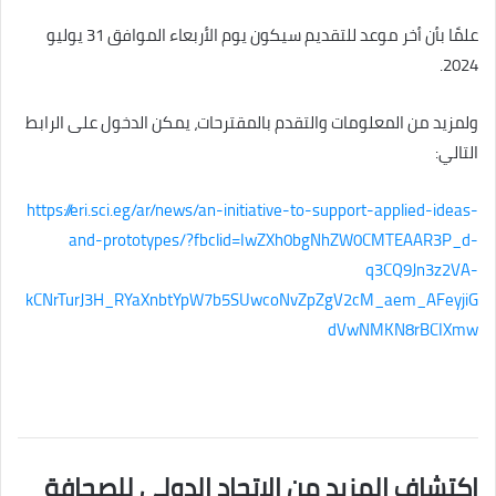
علمًا بأن أخر موعد للتقديم سيكون يوم الأربعاء الموافق 31 يوليو
2024.
ولمزيد من المعلومات والتقدم بالمقترحات، يمكن الدخول على الرابط
التالي:
https://eri.sci.eg/ar/news/an-initiative-to-support-applied-ideas-
and-prototypes/?fbclid=IwZXh0bgNhZW0CMTEAAR3P_d-
q3CQ9Jn3z2VA-
kCNrTurJ3H_RYaXnbtYpW7b5SUwcoNvZpZgV2cM_aem_AFeyjiG
dVwNMKN8rBCIXmw
اكتشاف المزيد من الاتحاد الدولى للصحافة