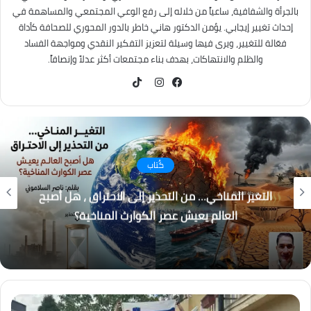
بالجرأة والشفافية، ساعياً من خلاله إلى رفع الوعي المجتمعي والمساهمة في
إحداث تغيير إيجابي. يؤمن الدكتور هاني خاطر بالدور المحوري للصحافة كأداة
فعّالة للتغيير، ويرى فيها وسيلة لتعزيز التفكير النقدي ومواجهة الفساد
والظلم والانتهاكات، بهدف بناء مجتمعات أكثر عدلاً وإنصافاً.
TikTok
فيسبوك
انستقرام
كُتاب
التغير المناخي… من التحذير إلى الاحتراق ، هل أصبح
العالم يعيش عصر الكوارث المناخية؟