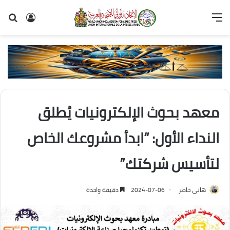
القائمة
تسجيل
بح
الدخول
عن
معهد بحوث الإلكترونيات يُطلق
النداء الأول: “ابدأ مشروعك الخاص
لتأسيس شركتك”
هانى خاطر
2024-07-06
دقيقة واحدة