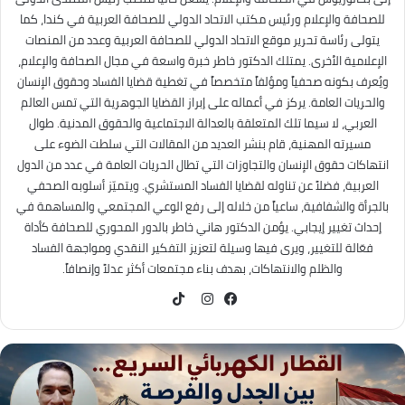
للصحافة والإعلام ورئيس مكتب الاتحاد الدولي للصحافة العربية في كندا، كما
يتولى رئاسة تحرير موقع الاتحاد الدولي للصحافة العربية وعدد من المنصات
الإعلامية الأخرى. يمتلك الدكتور خاطر خبرة واسعة في مجال الصحافة والإعلام،
ويُعرف بكونه صحفياً ومؤلفاً متخصصاً في تغطية قضايا الفساد وحقوق الإنسان
والحريات العامة. يركز في أعماله على إبراز القضايا الجوهرية التي تمس العالم
العربي، لا سيما تلك المتعلقة بالعدالة الاجتماعية والحقوق المدنية. طوال
مسيرته المهنية، قام بنشر العديد من المقالات التي سلطت الضوء على
انتهاكات حقوق الإنسان والتجاوزات التي تطال الحريات العامة في عدد من الدول
العربية، فضلاً عن تناوله لقضايا الفساد المستشري. ويتميّز أسلوبه الصحفي
بالجرأة والشفافية، ساعياً من خلاله إلى رفع الوعي المجتمعي والمساهمة في
إحداث تغيير إيجابي. يؤمن الدكتور هاني خاطر بالدور المحوري للصحافة كأداة
فعّالة للتغيير، ويرى فيها وسيلة لتعزيز التفكير النقدي ومواجهة الفساد
والظلم والانتهاكات، بهدف بناء مجتمعات أكثر عدلاً وإنصافاً.
TikTok
فيسبوك
انستقرام