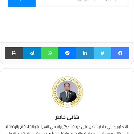
بريدك
الإلكتروني...
فيسبوك
تويتر
لينكدإن
ماسنجر
واتساب
تيلقرام
طبا
هانى خاطر
الدكتور هاني خاطر حاصل على درجة الدكتوراه في السياحة والفندقة، بالإضافة
إلى بكالوريوس في الصحافة والإعلام. يشغل حالياً منصب رئيس المنتدى الدولى