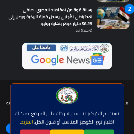
رسالة قوة من الاقتصاد المصري.. صافي
الاحتياطي الأجنبي يسجل قفزة تاريخية ويصل إلى
56.29 مليار دولار بنهاية يوليو
منذ 3 أيام
حقوق النشر © | جميع الحقوق محفوظة للاتحاد الدولى للصحافة العربية
2026
من نحن؟
هيئة التحرير
عضوية الإتحاد
سياسة الخصوصية
شروط الخدمة
للإعلان
اتصل بنا
نستخدم الكوكيز لتحسين تجربتك على الموقع. يمكنك
اختيار نوع الكوكيز المناسب أو قبول الكل.
المزيد
.
فيسبوك
تويتر
يوتيوب
واتساب
اللغة | Langue