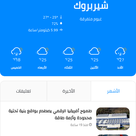
شيربروك
27º - 25º
غيوم متفرقة
72%
5.99 كيلومتر/ساعة
18
25
25
25
27
℃
℃
℃
℃
℃
الأحد
الأثنين
الثلاثاء
الأربعاء
الخميس
الأشهر
الأخيرة
تعليقات
طموح أفريقيا الرقمي يصطدم بواقع بنية تحتية
محدودة وأزمة طاقة
منذ 19 ساعة