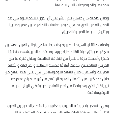
قدمتها والموضوعات التى تناولتها.
وخلال كلمته قال حسين بكر : يشرفني أن اكون بينكم اليوم في هذا
الحفل المميز الذي نحتفي فيه بالعلاقات الثقافية بين مصر وصربيا
وبتاريخ السينما الصربية العريق.
واضاف قائلاً أن السينما الصربية بدأت رحلتها في أوائل القرن العشرين
مع فيلم يوثق حياة القائد كارادجورج. ومنذ ذلك الحين شهدت تطورًا
كبيرًا وأصبحت جزءًا لا يتجزأ من الثقافة العالمية. وخلال فترة ما بين
الحربين العالميتين، قدمت أفلامًا عكست التقاليد والصراعات والأحلام
الصربية، وأستمرت خلال العهد اليوغوسلافي فى تبني هذا النهج من
خلال عدد كبير من الأعمال الفنية الرائعة، من أبرزها فيلم “معركة
نيريتفا”، الذي يعد واحدًا من أهم الأفلام الحربية في تاريخ السينما
اليوغوسلافية.
وفي التسعينيات، ورغم الحروب والعقوبات، استطاع المخرجون الصرب
إنتاج أعمال مميزة تناولت واقع الحروب والتغيرات الاجتماعية التى