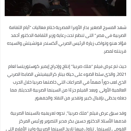
شهد المسرح الصغير بدار الأوبرا المصرية ختام فعاليات “أيام الثقافة
الصربية فى مصر” التى تنظم تحت رعاية وزير الثقافة الدكتور أحمد
فؤاد هنو وتواكب زيارة الرئيس الصربي ألكسندر فوتشيتش والسيده
قرينته لمصر.
حيث تم عرض فيلم “ملك صربيا” إنتاج وإخراج إيمير كوستوريتسا لعام
2021، والذى سلط الضوء على حياة بيتار كرالييفيتش، الضابط الصربي
الذي لعب دوراً مهماً في الصراعات التي خاضتها صربيا خلال الحرب
العالمية الأولى. ويعد الفيلم جزءًا من السينما الصربية الحديثة، مما
جعله يحظى بإقبال كبير وتقدير من النقاد والجمهور.
وقد سبق عرض فيلم “ملك صربيا”، ندوه تعريفيه بالسينما الصربية
قدمها الأستاذ الدكتور حسين بكر مدير التصوير ورئيس المركز
القومي للسينما ، تناول فيها تاريخ السينما الصربية وابرز الأفلام التى