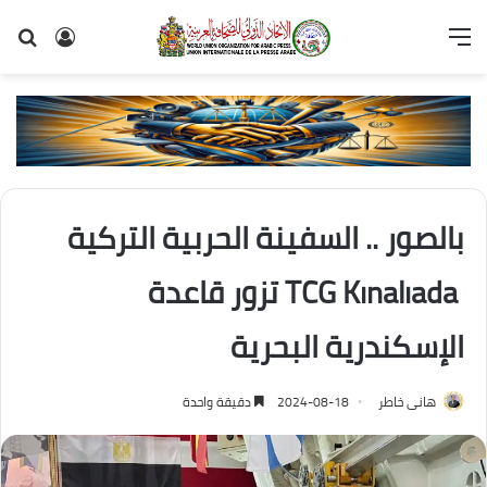
القائمة
تسجيل
بح
الدخول
عن
بالصور .. السفينة الحربية التركية
TCG Kınalıada ‎ تزور قاعدة
الإسكندرية البحرية
هانى خاطر
2024-08-18
دقيقة واحدة