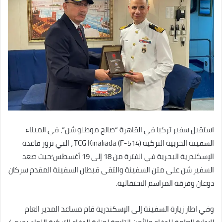
استقبل سفير تركيا في القاهرة “صالح موطلو شن”، في الميناء
السفينة الحربية التركية ‏‎ TCG Kınalıada (F-514)‎، التي ‏تزور قاعدة
الإسكندرية البحرية في الفترة من 18 إلى 19 أغسطس‎؛حيث صعد
السفير شن على متن السفينة والتقى قبطان ‏السفينة المقدم سركان
دوغان وفرقة المراسم الاحتفالية.‏
وفي اطار زيارة السفينة إلى الإسكندرية قام مساعد المدير العام