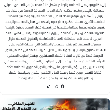
إلى بكالوريوس في الصحافة والإعلام. يشغل حالياً منصب رئيس المنتدى الدولى
للصحافة والإعلام ورئيس مكتب الاتحاد الدولي للصحافة العربية في كندا، كما
يتولى رئاسة تحرير موقع الاتحاد الدولي للصحافة العربية وعدد من المنصات
الإعلامية الأخرى. يمتلك الدكتور خاطر خبرة واسعة في مجال الصحافة والإعلام،
ويُعرف بكونه صحفياً ومؤلفاً متخصصاً في تغطية قضايا الفساد وحقوق الإنسان
والحريات العامة. يركز في أعماله على إبراز القضايا الجوهرية التي تمس العالم
العربي، لا سيما تلك المتعلقة بالعدالة الاجتماعية والحقوق المدنية. طوال
مسيرته المهنية، قام بنشر العديد من المقالات التي سلطت الضوء على
انتهاكات حقوق الإنسان والتجاوزات التي تطال الحريات العامة في عدد من الدول
العربية، فضلاً عن تناوله لقضايا الفساد المستشري. ويتميّز أسلوبه الصحفي
بالجرأة والشفافية، ساعياً من خلاله إلى رفع الوعي المجتمعي والمساهمة في
إحداث تغيير إيجابي. يؤمن الدكتور هاني خاطر بالدور المحوري للصحافة كأداة
فعّالة للتغيير، ويرى فيها وسيلة لتعزيز التفكير النقدي ومواجهة الفساد
والظلم والانتهاكات، بهدف بناء مجتمعات أكثر عدلاً وإنصافاً.
TikTok
فيسبوك
انستقرام