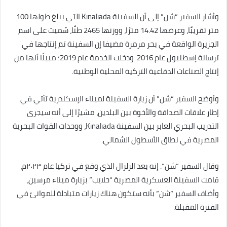
وأشار السفير “شن” إلى أن السفينة ‏Kınalıada‏ التي يبلغ طولها 100
متر تقريبًا، وعرضها 14.42 مترًا، ووزنها 2465 طنًا، ‏سُميت على اسم
الجزيرة الواقعة في بحر مرمرة مضيفا إن السفينة تم إنتاجها في
ترسانة إسطنبول عام 2016. ودخلت الخدمة ‏عام 2019؛ مبينًا أنها من
إنتاج الصناعات الدفاعية التركية المحلية الوطنية. ‏‎
وأوضح السفير “شن” أن زيارة السفينة لميناء الإسكندرية تأتي في
إطار علاقات الصداقة والأخوة بين البلدين، ‎مشيرًا إلى أنه ‏سيجرى
التدريب البحري العابر بين السفينة ‏Kınalıada‏، ووحدات القوات البحرية
المصرية في نطاق الأسطول الشمالي. ‏
وقال السفير “شن”: إنه بعد الزلزال الذي وقع في تركيا عام ٢٠٢٣م،
قامت السفينة العسكرية المصرية “حلايب” بزيارة ميناء ‏مرسين،
وأضاف السفير “شن” بأنه ستكون هناك زيارات متبادلة للموانئ في
الفترة المقبلة‎.