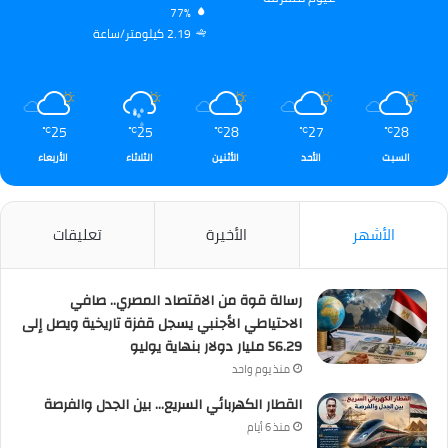
77%
2.19 كيلومتر/ساعة
25
25
28
27
28
℃
℃
℃
℃
℃
السبت
الأحد
الأثنين
الثلاثاء
الأربعاء
الأشهر
الأخيرة
تعليقات
رسالة قوة من الاقتصاد المصري.. صافي
الاحتياطي الأجنبي يسجل قفزة تاريخية ويصل إلى
56.29 مليار دولار بنهاية يوليو
منذ يوم واحد
القطار الكهربائي السريع… بين الجدل والفرصة
منذ 6 أيام