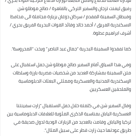
للإدارة العامة للدفاع والأمن التابعة لوزارة الدفاع التركية اللواء ‏بحري /
رفيق ليفنت تزجان والسفير التركي بالقاهرة / صالح موطلو شن
وقبطان السفينة المقدم / سركان دوغان بزيارة مجاملة الى ‏محافظ
الاسكندرية الفريق / أحمد خالد وقائد القوات البحرية الفريق بحري /
أشرف ابراهيم عطوة. ‏
كما تفقدوا السفينة البحرية “جمال عبد الناصر” ويخت “المحروسة”‏.
وفي هذا السياق أقام السفير صالح موطلو شن حفل استقبال على
متن السفينة بمشاركة العديد من شخصيات مصرية بارزة ‏وسلطات
الإسكندرية المدنية والعسكرية وممثلي البعثات الدبلوماسية
والملحقين العسكريين‎.
وقال السفير شن في كلمته خلال حفل الاستقبال “زارت سفينتنا
العسكرية اليابان بمناسبة الذكرى المئوية للعلاقات الدبلوماسية بين
‏تركيا واليابان، وقامت بالعديد من الزيارات الودية لدول صديقة في
طريق عودتها حيث زارت قطر على سبيل المثال”‎ .‎