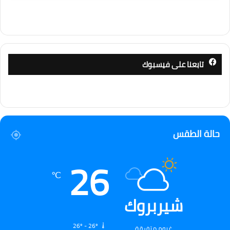
تابعنا على فيسبوك
حالة الطقس
26
℃
شيربروك
26º - 26º
غيوم متفرقة