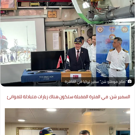
"صالح موطلو شن" سفير تركيا في القاهرة
السفير شن: في الفترة المقبلة ستكون هناك زيارات متبادلة للموانئ