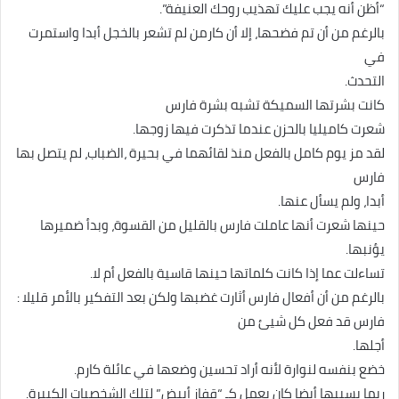
“أظن أنه يجب عليك تهذيب روحك العنيفة”.
بالرغم من أن تم فضحها، إلا أن كارمن لم تشعر بالخجل أبدا واستمرت
في
التحدث.
كانت بشرتها السميكة تشبه بشرة فارس
شعرت كاميليا بالحزن عندما تذكرت فيها زوجها.
لقد مز يوم كامل بالفعل منذ لقائهما في بحيرة ،الضباب، لم يتصل بها
فارس
أبدا، ولم يسأل عنها.
حينها شعرت أنها عاملت فارس بالقليل من القسوة، وبدأ ضميرها
يؤنبها.
تساءلت عما إذا كانت كلماتها حينها قاسية بالفعل أم لا.
بالرغم من أن أفعال فارس أثارت غضبها ولكن بعد التفكير بالأمر قليلا :
فارس قد فعل كل شيئ من
أجلها.
خضع بنفسه لنوارة لأنه أراد تحسين وضعها في عائلة كارم.
ربما يسببها أيضا كان يعمل كـ “قفاز أبيض” لتلك الشخصيات الكبيرة.