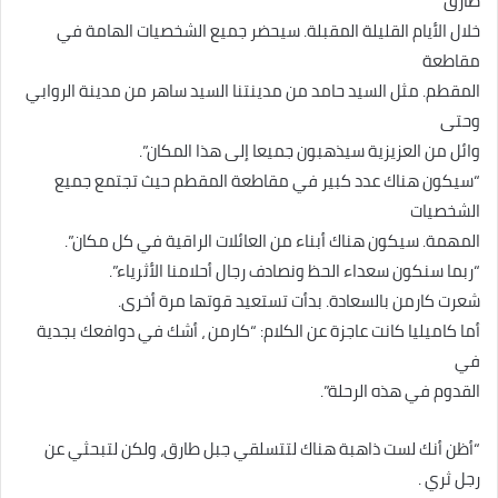
طارق
خلال الأيام القليلة المقبلة. سيحضر جميع الشخصيات الهامة في
مقاطعة
المقطم. مثل السيد حامد من مدينتنا السيد ساهر من مدينة الروابي
وحتى
وائل من العزيزية سيذهبون جميعا إلى هذا المكان”.
“سيكون هناك عدد كبير في مقاطعة المقطم حيث تجتمع جميع
الشخصيات
المهمة. سيكون هناك أبناء من العائلات الراقية في كل مكان”.
“ربما سنكون سعداء الحظ ونصادف رجال أحلامنا الأثرياء”.
شعرت كارمن بالسعادة. بدأت تستعيد قوتها مرة أخرى.
أما كاميليا كانت عاجزة عن الكلام: “كارمن ، أشك في دوافعك بجدية
في
القدوم في هذه الرحلة”.
“أظن أنك لست ذاهبة هناك لتتسلقي جبل طارق، ولكن لتبحثي عن
رجل ثري .