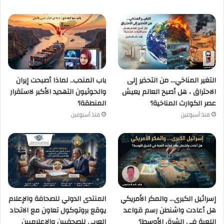
التغير المناخي… من التحذير إلى
باب المندب.. لماذا أصبحت إيران
الاحتراق ، هل أصبح العالم يعيش
والحوثيون التهديد الأكبر لاستقرار
عصر الكوارث المناخية؟
المنطقة؟
منذ أسبوعين
منذ أسبوعين
إسرائيل الكبرى… والمكر الأمريكي
المنتدى الدولي للصحافة والإعلام
هل أعادت واشنطن رسم قواعد
يوقع بروتوكول تعاون مع الاتحاد
اللعبة في الشرق الأوسط؟
العربي للصحفيين والإعلاميين