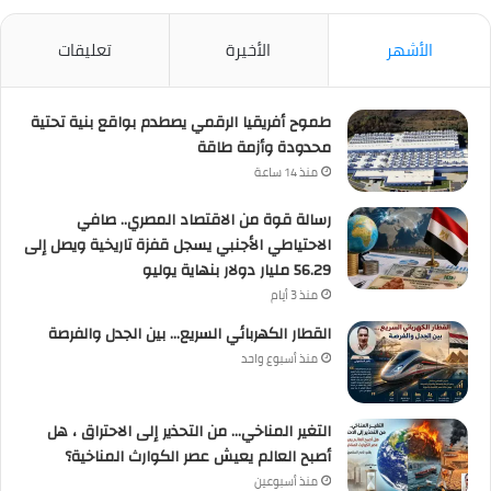
الأشهر
الأخيرة
تعليقات
طموح أفريقيا الرقمي يصطدم بواقع بنية تحتية
محدودة وأزمة طاقة
منذ 14 ساعة
رسالة قوة من الاقتصاد المصري.. صافي
الاحتياطي الأجنبي يسجل قفزة تاريخية ويصل إلى
56.29 مليار دولار بنهاية يوليو
منذ 3 أيام
القطار الكهربائي السريع… بين الجدل والفرصة
منذ أسبوع واحد
التغير المناخي… من التحذير إلى الاحتراق ، هل
أصبح العالم يعيش عصر الكوارث المناخية؟
منذ أسبوعين