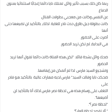
ربما كان ذلك بسبب تأثير وائل، تمتلك نايا دائما إعجابًا استثنائيا بفنون
الدفاع
عن النفس وكانت من معجبي بطولات القتال.
كانت بطولة جبل طارق حدث نادر للغاية. لذلك، بالتأكيد لن تضيعها حتى
أنها
أصرت على الحضور.
في البداية، لم تكن تريد الحضور.
ضحك وائل بشدة قائلا: “لكن هذه الفتاة كانت دائما تقول أنها تريد
الحضور
وتشجيع السيد فارس. لذا لم أتمكن من إيقافها.
ضحكت نايا وقالت السيد” فارس لديه مهارات عالية. بالتأكيد هو قادر
على
التغلب على وسام هذه هي لحظة نصر فارس لذلك أنا بالتأكيد لن
أضيعها”.
“لحظة نصر؟”.
” ألا تقصد لحظة العار؟”.