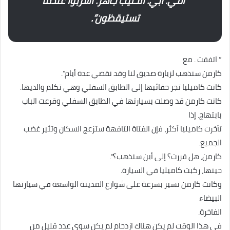
“أمي. أبي. الحليب جاهز. اشربوا عندما
تستيقظون”.
” اتفقت . مع
کارمن سنذهب لزيارة صديق لنا وقد نقضي عدة أيام”.
كانت كاميليا تجر حقائبها إلى الطابق السفلي وهي تكلم والديها.
كانت كارمن قد وصلت بسيارتها في الطابق السفلي وقرعت الباب
بابتهاج. إذا
تأخرت كاميليا أكثر، فإن الفتاة التافهة ستزعج السكان وتثير غضب
الجميع.
کارمن، هل قررت؟ إلى أين سنذهب؟”.
حينها، ركبت كاميليا في السيارة.
وكانت كارمن تسير بسرعة على شوارع المدينة الواسعة في سيارتها
البيضاء
الفاخرة.
في هذا الوقت لم يكن هناك ازدحام لم يكن سوى عدد قليل من