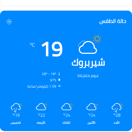
حالة الطقس
19
℃
شيربروك
28º - 19º
غيوم متفرقة
97%
1.59 كيلومتر/ساعة
19
22
24
24
28
℃
℃
℃
℃
℃
الأحد
الأثنين
الثلاثاء
الأربعاء
الخميس