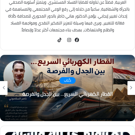
العربية، فضلاً عن تناوله لقضايا الفساد المستشري. ويتميّز أسلوبه الصحفي
بالجرأة والشفافية، ساعياً من خلاله إلى رفع الوعي المجتمعي والمساهمة في
إحداث تغيير إيجابي. يؤمن الدكتور هاني خاطر بالدور المحوري للصحافة كأداة
فعّالة للتغيير، ويرى فيها وسيلة لتعزيز التفكير النقدي ومواجهة الفساد
والظلم والانتهاكات، بهدف بناء مجتمعات أكثر عدلاً وإنصافاً.
TikTok
فيسبوك
انستقرام
كُتاب
القطار الكهربائي السريع… بين الجدل والفرصة