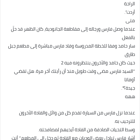
الراحة
أردت”.
متی
عندما وصل فارس ورجاله إلى مقاطعة الجانودية، كان الظهر قد حلّ
بالفعل.
سار حامد وفقا للخطة المدروسة وقاد فارس مباشرة إلى مطعم جبل
طارق
حيث كان حامد والآخرون ينتظرونه فيه 2
“السيد فارس، مضى وقت طويل منذ أن رأيتك أخر مرة. هل تقضي
أوقاتا
جيدة؟”.
ههه
عندما نزل فارس من السيارة تقدم كل من وائل والقادة الآخرون
للترحيب به.
وسط التحيات الصادقة من القادة أيديهم لمصافحته.
أشار فارس تبادل بعض الوديات مع القادة ثم دخل إلى المطعم.” أنت