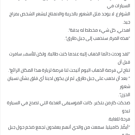
السيارات في
الشوارع. لا يوجد مثل الشعور بالحرية والانفتاح ليشعر الشخص بمزاج
جيد.
اهدني، كل شيء مخطط له بدقة”.
“هذه المرة، سنذهب إلى جبل طارق”.
“لقد وددت دائما الذهاب إليه عندما كنت طالبة. ولكن للأسف، سافرت
قبل أن
تناح لي فرصة الذهاب اليوم أتيحت لنا فرصة لزيارة هذا المكان الرائع”.
” بعد أن نذهب على جبل طارق، ثم لن يكون لدينا أي قلق بشأن نسيان
شعور
الحزن”.
ضحكت كارمن بتكبر. كانت الموسيقى العذبة التي تصدح في السيارة
تبدو
فرحة للغاية.
“أيضًا، كاميليا. سمعت من والدي أنهم يعقدون تجمع ضخم حول جبل