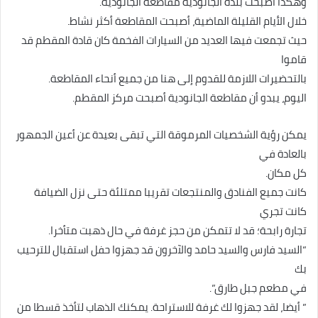
وهكذا أصبحت بلدة الجانودية مقاطعة الجانودية.
خلال الأيام القليلة الماضية، أصبحت المقاطعة أكثر نشاط.
حيث تجمعت فيها العديد من السيارات الفخمة كان قادة المقطم قد
قاموا
بالتحضيرات اللازمة للقدوم إلى هنا من جميع أنحاء المقاطعة.
اليوم، يبدو أن مقاطعة الجانودية أصبحت مركز المقطم.
يمكن رؤية الشخصيات المرموقة التي تبقى بعيدة عن أعين الجمهور
بالعادة في
كل مكان.
كانت جميع الفنادق والمنتجعات تقريبا ممتلئة حتى نزل الضيافة
كانت تجري
تجارة رابحة؛ قد لا تتمكن من حجز غرفة في حال ذهبت متأخرا.
“السيد فارس والسيد حامد والآخرون قد جهزوا حفل استقبال للترحيب
بك
في مطعم جبل طارق”.
” أيضا، لقد جهزوا لك غرفة للاستراحة. يمكنك الذهاب لتأخذ قسطا من