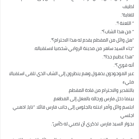
لطيف
للغاية”.
” اللعنة !”.
” من هذا الشاب؟”.
“هل وائل من المقطم يقدم له هذا الاحترام؟”.
“جاء السيد ساهر من مدينة الروابي شخصيا لاستقباله.
“هذا عظيم جذا!”.
أنه قوي؟”.
عبر الموجودون بذهول وهم ينظرون إلى الشاب الذي تلقى استقبالا
مليء
بالتقدير والاحترام من قادة المقطم.
بينما دخل فارس ورجاله بالفعل إلى المطعم.
ابتسم وائل وأمر ابنته بالجلوس إلى جانب فارس قائلا: “نايا، اذهبي
اجلسي
بجوار السيد فارس. تذكري أن تصبي له كأس”.