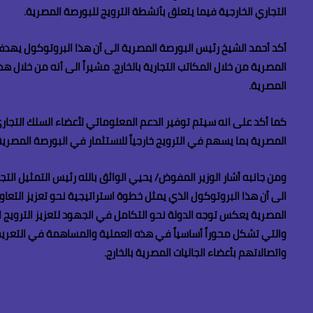
التجاري الخارجية فيما يتعلق بأنشطة الترويج للبورصة المصرية.
أكد أحمد الشيخ رئيس البورصة المصرية الى أن هذا البروتوكول يهدف إ
المصرية من خلال المكاتب التجارية بالخارج. مشيراً الى أنه من خلال
المصرية.
كما أكد على انه سيتم توفير الدعم المعلوماتي لأعضاء السلك التجا
المصرية بما يسهم في الترويج خارجياً للاستثمار في البورصة المصرية
ومن جانبه أشار الوزير المفوض/ يحيي الواثق بالله رئيس التمثيل الت
الى أن هذا البروتوكول الذي يمثل خطوة استراتيجية نحو تعزيز التعاو
المصرية يعكس توجه الدولة نحو التكامل في الجهود لتعزيز الترويج الا
والتي تشكل محوراً أساسياً في هذه العملية والمساهمة في التعريف
واتصالاتهم بأعضاء الجاليات المصرية بالخارج.