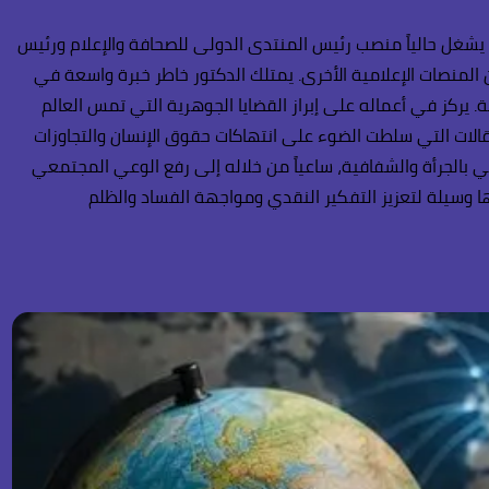
 يشغل حالياً منصب رئيس المنتدى الدولى للصحافة والإعلام ورئيس
ن المنصات الإعلامية الأخرى. يمتلك الدكتور خاطر خبرة واسعة في
. يركز في أعماله على إبراز القضايا الجوهرية التي تمس العالم
مقالات التي سلطت الضوء على انتهاكات حقوق الإنسان والتجاوزات
في بالجرأة والشفافية، ساعياً من خلاله إلى رفع الوعي المجتمعي
ها وسيلة لتعزيز التفكير النقدي ومواجهة الفساد والظلم