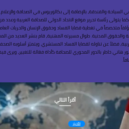
 السياحة والفندقة، بالإضافة إلى بكالوريوس في الصحافة والإعلام.
كما يتولى رئاسة تحرير موقع الاتحاد الدولي للصحافة العربية وعدد م
ؤلفاً متخصصاً في تغطية قضايا الفساد وحقوق الإنسان والحريات العامة
اعية والحقوق المدنية. طوال مسيرته المهنية، قام بنشر العديد من ال
بية، فضلاً عن تناوله لقضايا الفساد المستشري. ويتميّز أسلوبه الصح
ر هاني خاطر بالدور المحوري للصحافة كأداة فعّالة للتغيير، ويرى في
اً.
أقرأ التالي
الأخبار