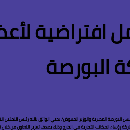
ل افتراضية لأعض
ة البورصة
 26/9/2024 كل من أحمد الشيخ – رئيس البورصة المصرية والوزير المفوض/ يحيي الواثق بالله ر
بين التمثيل التجاري والبورصة المصرية بتاريخ 2/7/2024 بمشاركة رؤساء المكاتب التجارية في الخارج وذلك بهد