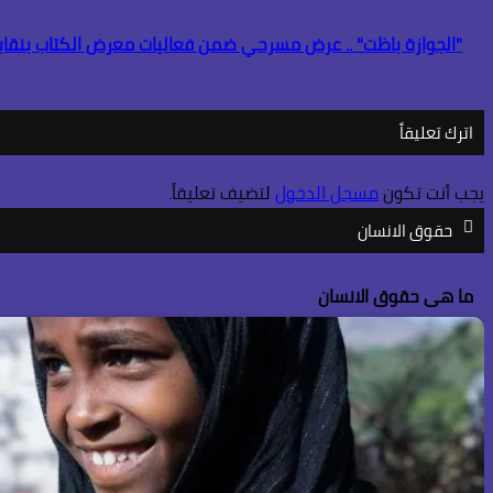
"الجوازة باظت" .. عرض مسرحي ضمن فعاليات معرض الكتاب بنقا
منذ أسبوعين
باب المندب.. لماذا أصبحت إيران والحوثيون التهديد الأكبر لاس
اترك تعليقاً
منذ 3 أسابيع
يجب أنت تكون
مسجل الدخول
لتضيف تعليقاً.
حقوق الانسان
إسرائيل الكبرى… والمكر الأمريكي هل أعادت واشنطن رسم ق
ما هى حقوق الانسان