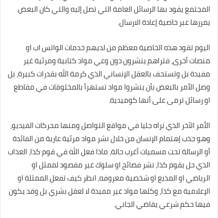
المجتمع يقود بها الرسائل العامة التي تصل إليه والتي كان البعض
يمررها عبر خاصية إعادة الارسال.
اليوم تقود هذه الخاصية معظم من لديهم خدمات الواتس اب او
منصات أخرى، فتراهم ينشرون دون وعي مواد كتابية ومرئية غير
مفيدة بل وتستحف بالعقل الإنساني الذي كرمة الله بقدرات كبيرة، بل
وصل الأمر بالبعض بأن ينشروا مواد تستهزأ بالمخلوقات في مقاطع
او رسائل ترمى على أنها كوميدية.
الأمر الآخر الذي نراه جليا في مواقع التواصل ومنها محركات الفيديو،
وهو جذب إهتمام الإنسان من خلال نشر مواد مرئية عارية من الفائدة
أو الرسالة تحت مسميات أغرب حالة، ماذا فعل الله في قوم كذا، العذاب
الذي حل بقوم كذا، نشر فضائح او سلوك غير مقصود لممثل او
الرياضي او المذيع او شخصية معروفه، انظر كيف تفعل الممثلة او
الإعلامية مع كذا، وكلها مواد غير مفيدة لا لعقل بشري بل وقد يكون
فيها حكم شرعي يقاضي الجاني.