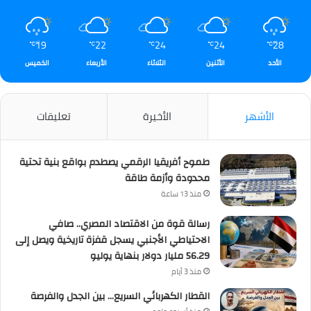
19
22
24
24
28
℃
℃
℃
℃
℃
الأحد
الأثنين
الثلاثاء
الأربعاء
الخميس
الأشهر
الأخيرة
تعليقات
طموح أفريقيا الرقمي يصطدم بواقع بنية تحتية
محدودة وأزمة طاقة
منذ 13 ساعة
رسالة قوة من الاقتصاد المصري.. صافي
الاحتياطي الأجنبي يسجل قفزة تاريخية ويصل إلى
56.29 مليار دولار بنهاية يوليو
منذ 3 أيام
القطار الكهربائي السريع… بين الجدل والفرصة