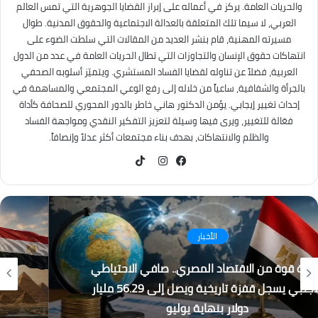
والحريات العامة. يركز في أعماله على إبراز القضايا الجوهرية التي تمس العالم
العربي، لا سيما تلك المتعلقة بالعدالة الاجتماعية والحقوق المدنية. طوال
مسيرته المهنية، قام بنشر العديد من المقالات التي سلطت الضوء على
انتهاكات حقوق الإنسان والتجاوزات التي تطال الحريات العامة في عدد من الدول
العربية، فضلاً عن تناوله لقضايا الفساد المستشري. ويتميّز أسلوبه الصحفي
بالجرأة والشفافية، ساعياً من خلاله إلى رفع الوعي المجتمعي والمساهمة في
إحداث تغيير إيجابي. يؤمن الدكتور هاني خاطر بالدور المحوري للصحافة كأداة
فعّالة للتغيير، ويرى فيها وسيلة لتعزيز التفكير النقدي ومواجهة الفساد
والظلم والانتهاكات، بهدف بناء مجتمعات أكثر عدلاً وإنصافاً.
TikTok
فيسبوك
انستقرام
كُتاب
القطار الكهربائي السريع… بين الجدل والفرصة