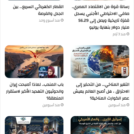
رسالة قوة من الاقتصاد المصري..
القطار الكهربائي السريع… بين
صافي الاحتياطي الأجنبي يسجل
الجدل والفرصة
قفزة تاريخية ويصل إلى 56.29
منذ أسبوع واحد
مليار دولار بنهاية يوليو
منذ 3 أيام
التغير المناخي… من التحذير إلى
باب المندب.. لماذا أصبحت إيران
الاحتراق ، هل أصبح العالم يعيش
والحوثيون التهديد الأكبر لاستقرار
عصر الكوارث المناخية؟
المنطقة؟
منذ أسبوعين
منذ أسبوعين