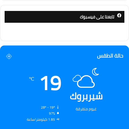
تابعنا على فيسبوك
حالة الطقس
19
℃
شيربروك
28º - 19º
غيوم متفرقة
97%
1.85 كيلومتر/ساعة