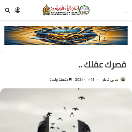
القائمة
تسجيل
بح
الدخول
عن
قصرك عقلك ..
هانى خاطر
2024-11-18
دقيقة واحدة