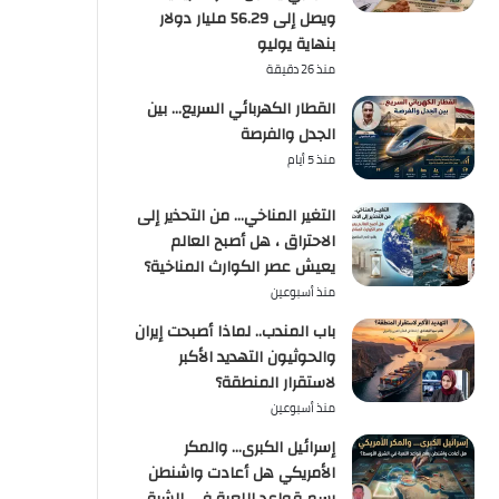
ويصل إلى 56.29 مليار دولار
بنهاية يوليو
منذ 26 دقيقة
القطار الكهربائي السريع… بين
الجدل والفرصة
منذ 5 أيام
التغير المناخي… من التحذير إلى
الاحتراق ، هل أصبح العالم
يعيش عصر الكوارث المناخية؟
منذ أسبوعين
باب المندب.. لماذا أصبحت إيران
والحوثيون التهديد الأكبر
لاستقرار المنطقة؟
منذ أسبوعين
إسرائيل الكبرى… والمكر
الأمريكي هل أعادت واشنطن