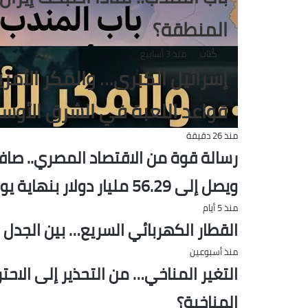
المنطقة؟
كُتاب
منذ 3 أسابيع
إسرائيل الكبرى… والمكر الأم
قواعد اللعبة في الشرق الأوس
منذ 26 دقيقة
رسالة قوة من الاقتصاد المصري.. صاف
ويصل إلى 56.29 مليار دولار بنهاية يوليو
منذ 5 أيام
القطار الكهربائي السريع… بين الجدل 
منذ أسبوعين
التغير المناخي… من التحذير إلى الاح
المناخية؟