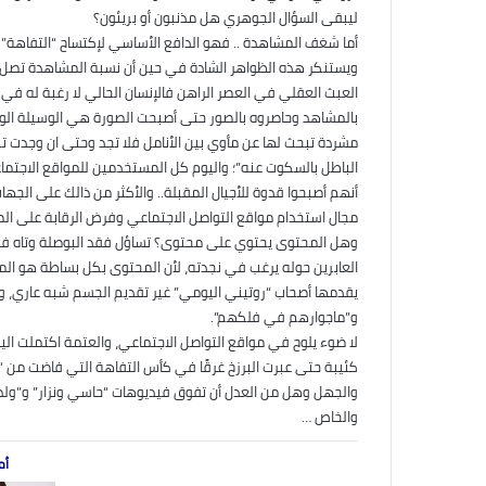
ليبقى السؤال الجوهري هل مذنبون أو بريئون؟
أما شغف المشاهدة .. فهو الدافع الأساسي لإكتساح “التفاهة” ك
ويستنكر هذه الظواهر الشادة في حين أن نسبة المشاهدة تصل ال
العبث العقلي في العصر الراهن فالإنسان الحالي لا رغبة له في
بالمشاهد وحاصروه بالصور حتى أصبحت الصورة هي الوسيلة الوح
مشردة تبحث لها عن مأوي بين الأنامل فلا تجد وحتى ان وجدت تكتب
الباطل بالسكوت عنه”؛ واليوم كل المستخدمين للمواقع الاجت
أنهم أصبحوا قدوة للأجيال المقبلة.. والأكثر من ذالك على الجه
مجال استخدام مواقع التواصل الاجتماعي وفرض الرقابة على الم
وهل المحتوى يحتوي على محتوى؟ تساؤل فقد البوصلة وتاه في 
العابرين حوله يرغب في نجدته، لأن المحتوى بكل بساطة هو ال
يقدمها أصحاب “روتيني اليومي” غير تقديم الجسم شبه عاري، وأ
و”ماجوارهم في فلكهم”.
لا ضوء يلوح في مواقع التواصل الاجتماعي، والعتمة اكتملت اليو
كئيبة حتى عبرت البرزخ غرقًا في كأس التفاهة التي فاضت من 
والجهل وهل من العدل أن تفوق فيديوهات “حاسي ونزار” و”ولد ا
والخاص …
أم