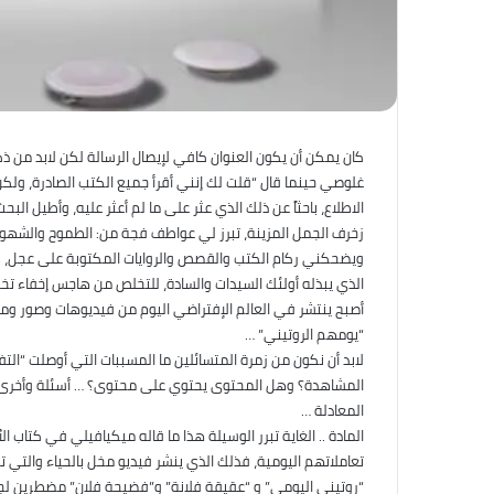
كان يمكن أن يكون العنوان كافي لإيصال الرسالة لكن لابد من ذ
غلوصي حينما قال “قلت لك إنني أقرأ جميع الكتب الصادرة، ولكن لا
الاطلاع، باحثاً عن ذلك الذي عثر على ما لم أعثر عليه، وأطيل الب
زخرف الجمل المزينة، تبرز لي عواطف فجة من: الطموح والشهوة و
ويضحكني ركام الكتب والقصص والروايات المكتوبة على عجل، بد
الذي يبذله أولئك السيدات والسادة، للتخلص من هاجس إخفاء تخ
أصبح ينتشر في العالم الإفتراضي اليوم من فيديوهات وصور وم
“يومهم الروتيني” …
لابد أن نكون من زمرة المتسائلين ما المسببات التي أوصلت “الت
المشاهدة؟ وهل المحتوى يحتوي على محتوى؟ … أسئلة وأخرى 
المعادلة …
المادة .. الغاية تبرر الوسيلة هذا ما قاله ميكيافيلي في كتاب
تعاملاتهم اليومية، فذلك الذي ينشر فيديو مخل بالحياء والتي 
“روتيني اليومي” و “عقيقة فلانة” و”فضيحة فلان” مضطرين 