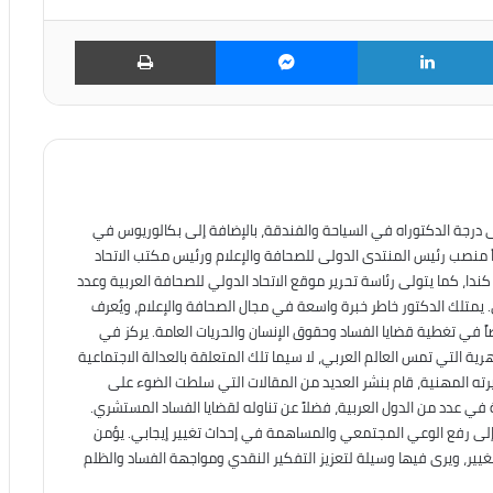
ويتر
لينكدإن
ماسنجر
طباعة
 درجة الدكتوراه في السياحة والفندقة، بالإضافة إلى بكالوريوس في
اً منصب رئيس المنتدى الدولى للصحافة والإعلام ورئيس مكتب الاتحاد
ندا، كما يتولى رئاسة تحرير موقع الاتحاد الدولي للصحافة العربية وعدد
. يمتلك الدكتور خاطر خبرة واسعة في مجال الصحافة والإعلام، ويُعرف
ً في تغطية قضايا الفساد وحقوق الإنسان والحريات العامة. يركز في
وهرية التي تمس العالم العربي، لا سيما تلك المتعلقة بالعدالة الاجتماعية
ته المهنية، قام بنشر العديد من المقالات التي سلطت الضوء على
ة في عدد من الدول العربية، فضلاً عن تناوله لقضايا الفساد المستشري.
له إلى رفع الوعي المجتمعي والمساهمة في إحداث تغيير إيجابي. يؤمن
تغيير، ويرى فيها وسيلة لتعزيز التفكير النقدي ومواجهة الفساد والظلم