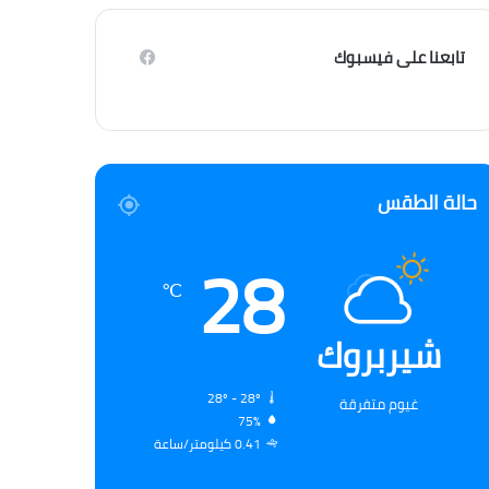
تابعنا على فيسبوك
حالة الطقس
28
℃
شيربروك
28º - 28º
غيوم متفرقة
75%
0.41 كيلومتر/ساعة