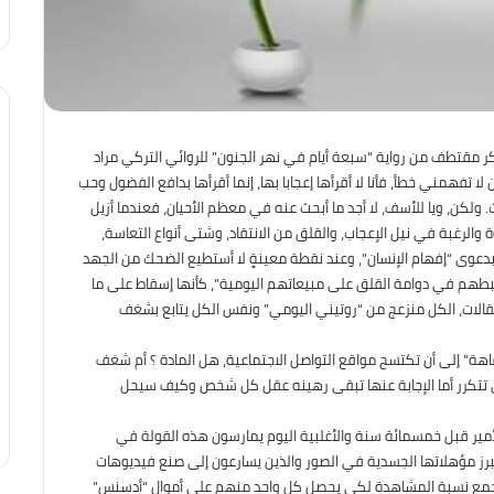
كر مقتطف من رواية “سبعة أيام في نهر الجنون” للروائي التركي مراد
 تفهمني خطأ، فأنا لا أقرأها إعجابا بها، إنما أقرأها بدافع الفضول وحب
حث. ولكن، ويا للأسف، لا أجد ما أبحث عنه في معظم الأحيان، فعندما أزيل
الرغبة في نيل الإعجاب، والقلق من الانتقاد، وشتى أنواع التعاسة،
عوى “إفهام الإنسان”، وعند نقطة معينةٍ لا أستطيع الضحك من الجهد
بطهم في دوامة القلق على مبيعاتهم اليومية”، كأنها إسقاط على ما
قالات، الكل منزعج من “روتيني اليومي” ونفس الكل يتابع بشغف
فاهة” إلى أن تكتسح مواقع التواصل الاجتماعية، هل المادة ؟ أم شغف
تتكرر أما الإجابة عنها تبقى رهينه عقل كل شخص وكيف سيحل
 الأمير قبل خمسمائة سنة والأغلبية اليوم يمارسون هذه القولة في
تبرز مؤهلاتها الجسدية في الصور والذين يسارعون إلى صنع فيديوهات
لجمع نسبة المشاهدة لكي يحصل كل واحد منهم على أموال “أدسنس”