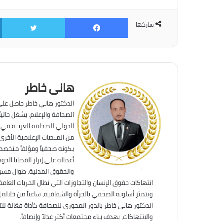
فيسبوك
ت
شاركها
هانى خاطر
الدكتور هاني خاطر حاصل على
الصحافة والإعلام. يشغل حالي
الدولي للصحافة العربية في ك
من المنصات الإعلامية الأخرى
بكونه صحفياً ومؤلفاً متخصصا
أعماله على إبراز القضايا الج
والحقوق المدنية. طوال مسير
انتهاكات حقوق الإنسان والتجاوزات التي تطال الحريات العام
ويتميّز أسلوبه الصحفي بالجرأة والشفافية، ساعياً من خلا
الدكتور هاني خاطر بالدور المحوري للصحافة كأداة فعّالة لل
والانتهاكات، بهدف بناء مجتمعات أكثر عدلاً وإنصافاً.