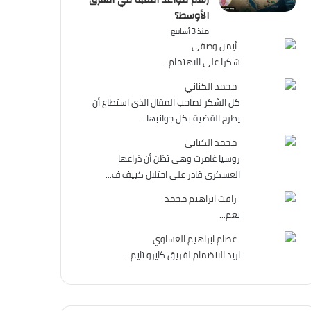
رسم قواعد اللعبة في الشرق
الأوسط؟
منذ 3 أسابيع
أيمن وصفى
شكرا على الاهتمام...
محمد الكناني
كل الشكر لصاحب المقال الذى استطاع أن
يطرح القضية بكل جوانبها...
محمد الكناني
روسيا غامرت وهى تظن أن ذراعها
العسكرى قادر على احتلال كييف ف...
رافت ابراهيم محمد
نعم...
عصام ابراهيم العساوي
اريد الانضمام لفريق كايرو تايم...