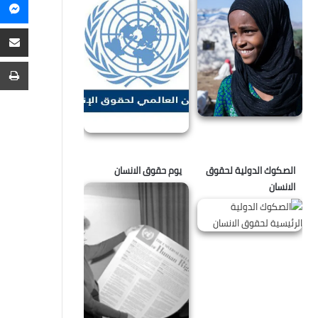
م
م
ع
ا
ط
الصكوك الدولية لحقوق
يوم حقوق الانسان
الانسان