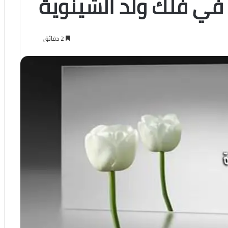
في فلك ولد الشينوية
2 دقائق