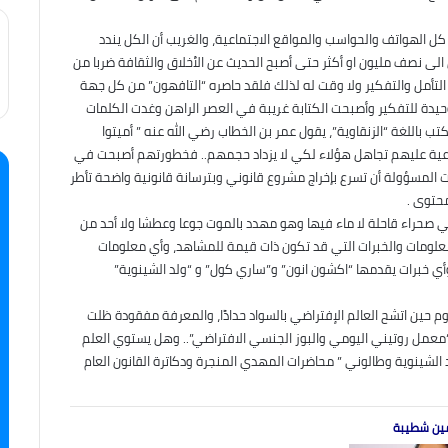
ل الهواتف والحواسب والمواقع الاجتماعية، والغريب أن الكل يندد
ى نصف مليون او أكثر حتى أصبح الحديث عن الأخلاق والثقافة ضربا من
 التأمل والتفكير ولا وقت له لذلك فلقد حاصره “التافهون” من كل جهة
يدة للتفكير وأصبحت الكتابة غريبة في العصر الراهن وغدت الكلمات
 باللغة “الزنقاوية”، يقول عمر بن الخطاب رضي الله عنه ” أميتوا
ماعية عليهم تجاهل هؤلاء لكي لا يزداد حجمهم.. فخطورتهم أصبحت في
ات المسؤولة أن تسرع بإخراج مشروع قانوني وبترسانة قانونية واضحة تأطر
حتوى .
صحراء قاحلة لا ماء فيها وهو مهدد بالموت جوعا وعطشا ولا أحد من
معلومات والخبرات التي قد تكون ذات قيمة للمشاهد، وأي معلومات
ي خبرات يقدمها “اكشون انون” و”ساري كول” و “ولد الشينوية”
م حين اتشح العالم الإفتراضي بالسواد حدادًا، والمعرفة مفقودة ظلت
“معمل روتيني اليومي والبوز الجنسي الافتراضي”.. وهل يستوي العلم
لشينوية وطالوني ” محاضرات المهدي المنجرة ودكاترة القانون العام
ين شطيبة