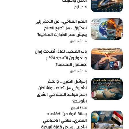
الجدل والفرصة
منذ 5 أيام
التغير المناخي… من التحذير إلى
الاحتراق ، هل أصبح العالم
يعيش عصر الكوارث المناخية؟
منذ أسبوعين
باب المندب.. لماذا أصبحت إيران
والحوثيون التهديد الأكبر
لاستقرار المنطقة؟
منذ أسبوعين
إسرائيل الكبرى… والمكر
الأمريكي هل أعادت واشنطن
رسم قواعد اللعبة في الشرق
الأوسط؟
منذ 3 أسابيع
رسالة قوة من الاقتصاد
المصري.. صافي الاحتياطي
الأجنبي يسجل قفزة تاريخية