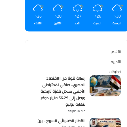
26
28
27
26
30
℃
℃
℃
℃
℃
الجمعة
السبت
الأحد
الأثنين
الثلاثاء
الأشهر
الأخيرة
تعليقات
رسالة قوة من الاقتصاد
المصري.. صافي الاحتياطي
الأجنبي يسجل قفزة تاريخية
ويصل إلى 56.29 مليار دولار
بنهاية يوليو
منذ 26 دقيقة
القطار الكهربائي السريع… بين