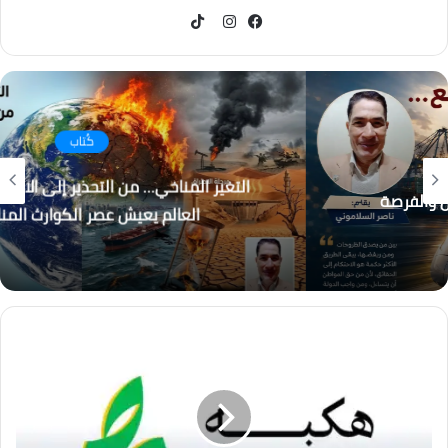
TikTok
فيسبوك
انستقرام
كُتاب
التغير المناخي… من التحذير إلى الاحتراق ، هل أصبح
العالم يعيش عصر الكوارث المناخية؟