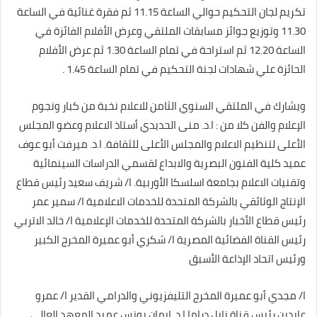
تكريم لجان التحكيم حوالي الساعة 11.15 ثم فقرة غنائية في الساعة
11.30 وتوزيع جوائز مسابقات الملتقي وعرض الأفلام الفائزة في
الساعة 12.20 ثم استراحة في تمام الساعة 1.30 ثم عرض الأفلام
الحائزة علي شهادات لجنة التحكيم في تمام الساعة 1.45 .
ويشارك في الملتقي السنوي الثامن للاعلام نخبة من كبار ونجوم
الإعلام والفن كلا من : ا.د. منى الحديدي أستاذ الاعلام وعضو المجلس
الأعلى لتنظيم الاعلام والمجلس الأعلى للثقافة. ا.د. ميرفت أبو عوف
عميد كلية الفنون البصرية والابداع لقسمي الدراسات السينمائية
وتقنيات الاعلام بجامعة اسلسكا الأوربية. ا/ شريف سعيد رئيس قطاع
الإنتاج الوثائقي بالشركة المتحدة للخدمات الاعلامية ا/ سمير عمر
رئيس قطاع الأخبار بالشركة المتحدة للخدمات الإعلامية ا/ خالد الاتربي
رئيس القناة الفضائية المصرية ا/ شكري أبو عميرة المخرج الكبير
ورئيس اتحاد الإذاعة الأسبق
ا/ مجدي أبو عميرة المخرج التليفزيوني والدرامي القدير ا/ عمرو
عابدين رئيس قناة نايل دراما ا.د. إيمان يونس عميد المعهد العالي