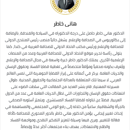
هانى خاطر
الدكتور هاني خاطر حاصل على درجة الدكتوراه في السياحة والفندقة، بالإضافة
إلى بكالوريوس في الصحافة والإعلام. يشغل حالياً منصب رئيس المنتدى الدولى
للصحافة والإعلام ورئيس مكتب الاتحاد الدولي للصحافة العربية في كندا، كما
يتولى رئاسة تحرير موقع الاتحاد الدولي للصحافة العربية وعدد من المنصات
الإعلامية الأخرى. يمتلك الدكتور خاطر خبرة واسعة في مجال الصحافة والإعلام،
ويُعرف بكونه صحفياً ومؤلفاً متخصصاً في تغطية قضايا الفساد وحقوق الإنسان
والحريات العامة. يركز في أعماله على إبراز القضايا الجوهرية التي تمس العالم
العربي، لا سيما تلك المتعلقة بالعدالة الاجتماعية والحقوق المدنية. طوال
مسيرته المهنية، قام بنشر العديد من المقالات التي سلطت الضوء على
انتهاكات حقوق الإنسان والتجاوزات التي تطال الحريات العامة في عدد من الدول
العربية، فضلاً عن تناوله لقضايا الفساد المستشري. ويتميّز أسلوبه الصحفي
بالجرأة والشفافية، ساعياً من خلاله إلى رفع الوعي المجتمعي والمساهمة في
إحداث تغيير إيجابي. يؤمن الدكتور هاني خاطر بالدور المحوري للصحافة كأداة
فعّالة للتغيير، ويرى فيها وسيلة لتعزيز التفكير النقدي ومواجهة الفساد
والظلم والانتهاكات، بهدف بناء مجتمعات أكثر عدلاً وإنصافاً.