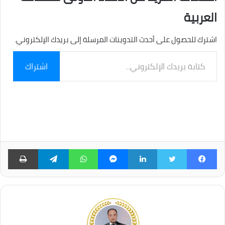
العربية
اشترك للحصول على أحدث التدوينات المرسلة إلى بريدك الإلكتروني.
كتابة
اشتراك
بريدك
الإلكتروني...
فيسبوك
تويتر
لينكدإن
ماسنجر
واتساب
تيلقرام
طبا