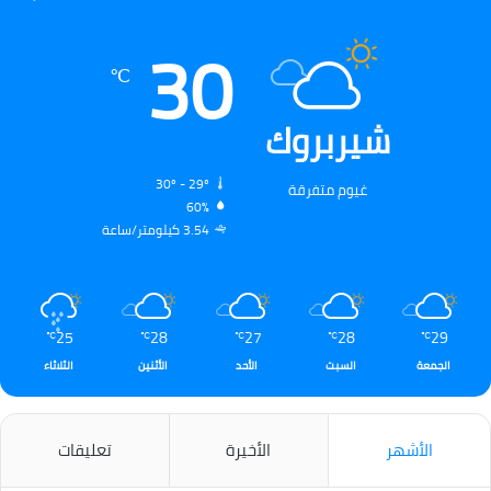
30
℃
شيربروك
30º - 29º
غيوم متفرقة
60%
3.54 كيلومتر/ساعة
25
28
27
28
29
℃
℃
℃
℃
℃
الجمعة
السبت
الأحد
الأثنين
الثلاثاء
الأشهر
الأخيرة
تعليقات