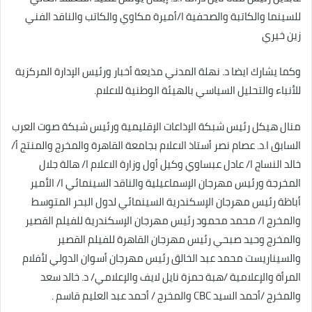
للسينما والكاتبة والصحفية ا/أميرة مكاوي والكاتب والناقد الفني
زين خيري
وكما يشارك ايضا د. نهلة المدني مذيعة أخبار ورئيس الإدارة المركزية
للأنباء والتحليل السياسي بالهيئة الوطنية للاعلام.
منال هيكل رئيس شبكة الإذاعات الإقليمية ورئيس شبكة صوت العرب
السابق ا.د. عصام نصر أستاذ الاعلام بجامعة القاهرة والمخرج والمنتج أ/
خالد النساج ا/ عادل عبساوي وكيل أول وزارة الاعلام ا/ هالة جلال
المخرجة ورئيس مهرجان الإسماعيلية والناقد السينمائي ا/ الأمير
أباظة رئيس مهرجان الإسكندرية السينمائي لدول البحر المتوسط
والمخرج ا/ محمد محمود رئيس مهرجان الإسكندرية للفيلم القصير
والمخرج وحيد صبحي رئيس مهرجان القاهرة للفيلم القصير
والسيناريست محمد عبد الخالق رئيس مهرجان أسوان الدولي لأفلام
المرأة والإعلامية /هبة حمزة نايل لايف والإعلامي/ د. خالد سعد
والمخرج /أحمد السيد CBC والمخرج / أحمد عبد العليم قاسم .