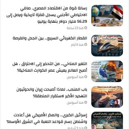
رسالة قوة من الاقتصاد المصري.. صافي
الاحتياطي الأجنبي يسجل قفزة تاريخية ويصل إلى
56.29 مليار دولار بنهاية يوليو
منذ 23 ساعة
القطار الكهربائي السريع… بين الجدل والفرصة
منذ 6 أيام
التغير المناخي… من التحذير إلى الاحتراق ، هل
أصبح العالم يعيش عصر الكوارث المناخية؟
منذ أسبوعين
باب المندب.. لماذا أصبحت إيران والحوثيون
التهديد الأكبر لاستقرار المنطقة؟
منذ أسبوعين
إسرائيل الكبرى… والمكر الأمريكي هل أعادت
واشنطن رسم قواعد اللعبة في الشرق الأوسط؟
منذ 3 أسابيع