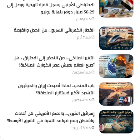
الاحتياطي الأجنبي يسجل قفزة تاريخية ويصل إلى
56.29 مليار دولار بنهاية يوليو
منذ يومين
القطار الكهربائي السريع… بين الجدل والفرصة
منذ 7 أيام
التغير المناخي… من التحذير إلى الاحتراق ، هل
أصبح العالم يعيش عصر الكوارث المناخية؟
منذ أسبوعين
باب المندب.. لماذا أصبحت إيران والحوثيون
التهديد الأكبر لاستقرار المنطقة؟
منذ أسبوعين
إسرائيل الكبرى… والمكر الأمريكي هل أعادت
واشنطن رسم قواعد اللعبة في الشرق الأوسط؟
منذ 3 أسابيع