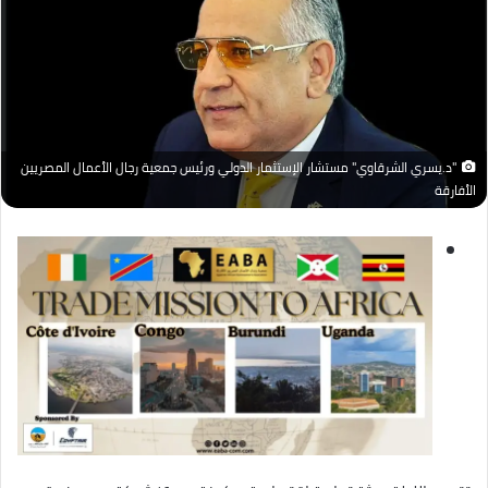
"د.يسري الشرقاوي" مستشار الإستثمار الدولي ورئيس جمعية رجال الأعمال المصريين
الأفارقة