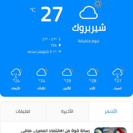
27
℃
شيربروك
27º - 27º
غيوم متفرقة
75%
3.11 كيلومتر/ساعة
24
24
29
28
27
℃
℃
℃
℃
℃
السبت
الأحد
الأثنين
الثلاثاء
الأربعاء
الأشهر
الأخيرة
تعليقات
رسالة قوة من الاقتصاد المصري.. صافي