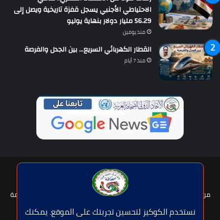
الاحتياطي الأجنبي يسجل قفزة تاريخية ويصل إلى
56.29 مليار دولار بنهاية يوليو
منذ يومين
القطار الكهربائي السريع… بين الجدل والفرصة
منذ 7 أيام
حقوق النشر © | جميع الحقوق محفوظة للاتحاد الدولى للصحافة العربية
2026
من نحن؟
هيئة التحرير
عضوية الإتحاد
سياسة الخصوصية
شروط الخدمة
للإعلان
اتصل بنا
نستخدم الكوكيز لتحسين تجربتك على الموقع. يمكنك