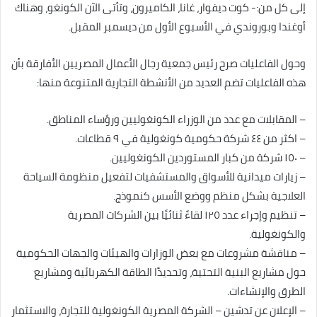
إلى كل من:- كوت ديفوار، غانا، الكاميرون، وتأتى الآن الكونغو، وهناك
أوغندا وبوروندي في الأسبوع الأول من ديسمبر المقبل.
وحول الفاعليات صرح رئيس جمعية رجال الأعمال المصريين الأفارقة بأن
هذه الفاعليات تضم العديد من الأنشطة التجارية المتنوعة منها:
– المقابلات مع عدد من الوزراء الكونغوليين ورؤساء المناطق.
– اكثر من ٤٤ شركة حكومية كونغولية في ٩ قطاعات.
– ١٥٠ شركة من كبار المستوردين الكونغوليين.
– زيارات ميدانية للأسواق والمستشفيات لتفعيل منظومة السياحة
العلاجية بشكل منظم ووضع الأسس كنموذج.
– تنظيم وإجراء عدد ١٢٥ لقاءً ثنائيًا بين الشركات المصرية
والكونغولية.
– مناقشة مشروعات مع بعض الوزارات والهيئات والجهات الحكومية
حول مشاريع البنية التحتية، وتحديدًا الطاقة الكهربائية ومشاريع
الطرق والإنشاءات.
– الإعلان عن تدشين – الشركة المصرية الكونغولية للتجارة، والاستثمار