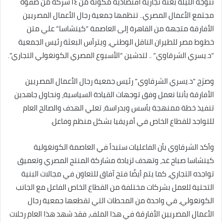
تتوجه الليلة بعثة تجارية اقتصادية مكونة من ١٤ شركة من صفوة
مجتمع الأعمال المصري.. تنظمها جمعية رجال الأعمال المصريين
الأفارقة متجهة من القاهرة إلى العاصمة “كينشاسا” علي متن
خطوط مصر للطيران الناقل الوطني، ويترأس البعثة رئيس الجمعية
“د.يسري الشرقاوي” .. لتدشين “الأسبوع المصري الكونغولي التجاري”.
وصرّح “د.يسري الشرقاوي” رئيس جمعية رجال الأعمال المصريين
الأفارقة بأننا نعمل وفق توجهات القيادة السياسية، ونحاول جاهدين
تنفيذ خطة ممنهجة بأسس وبدراسة، تعلي الهدف والصالح العام
للتواجد للقطاع الخاص في أفريقيا بشكل منظم وفاعل.
وأكد الشرقاوي بأن الفاعليات ستبدأ في العاصمة الكونغولية
كينشاسا صباح غد، وتهدف لزيادة مشاركة المنتج المصري وتعميق
تواجده التجاري، كما يتم أيضًا فتح آفاق للتعاون في مجالات البنية
التحتية للعمل بشركات مختلفة من القطاع الخاص الفاعل مع الجانب
الكونغولي، في واحدة من المحطات التي تقطعها جمعية رجال
الأعمال المصريين الأفارقة في هذا الملف، فقد شهد هذا العام رحلات