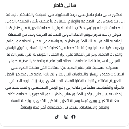
هانى خاطر
الدكتور هاني خاطر حاصل على درجة الدكتوراه في السياحة والفندقة، بالإضافة
إلى بكالوريوس في الصحافة والإعلام. يشغل حالياً منصب رئيس المنتدى الدولى
للصحافة والإعلام ورئيس مكتب الاتحاد الدولي للصحافة العربية في كندا، كما
يتولى رئاسة تحرير موقع الاتحاد الدولي للصحافة العربية وعدد من المنصات
الإعلامية الأخرى. يمتلك الدكتور خاطر خبرة واسعة في مجال الصحافة والإعلام،
ويُعرف بكونه صحفياً ومؤلفاً متخصصاً في تغطية قضايا الفساد وحقوق الإنسان
والحريات العامة. يركز في أعماله على إبراز القضايا الجوهرية التي تمس العالم
العربي، لا سيما تلك المتعلقة بالعدالة الاجتماعية والحقوق المدنية. طوال
مسيرته المهنية، قام بنشر العديد من المقالات التي سلطت الضوء على
انتهاكات حقوق الإنسان والتجاوزات التي تطال الحريات العامة في عدد من الدول
العربية، فضلاً عن تناوله لقضايا الفساد المستشري. ويتميّز أسلوبه الصحفي
بالجرأة والشفافية، ساعياً من خلاله إلى رفع الوعي المجتمعي والمساهمة في
إحداث تغيير إيجابي. يؤمن الدكتور هاني خاطر بالدور المحوري للصحافة كأداة
فعّالة للتغيير، ويرى فيها وسيلة لتعزيز التفكير النقدي ومواجهة الفساد
والظلم والانتهاكات، بهدف بناء مجتمعات أكثر عدلاً وإنصافاً.
TikTok
فيسبوك
انستقرام