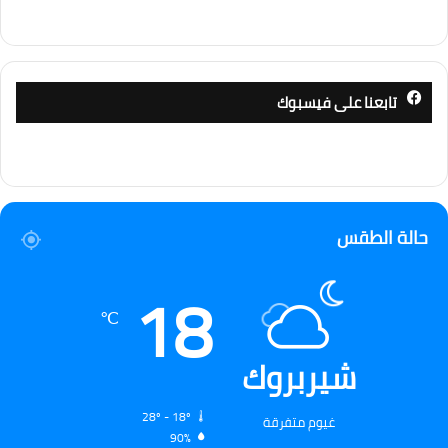
تابعنا على فيسبوك
حالة الطقس
18
℃
شيربروك
28º - 18º
غيوم متفرقة
90%