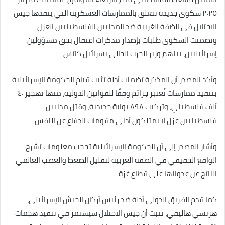
٢٠٢٥ شكوى جديدة تتعلق بالممارسات العسكرية التي ينفذها جيش
الاحتلال في الضفة الغربية ضد المدنيين الفلسطينيين العزل.
وتضمنت الشكوى طلبات بإصدار مذكرات اعتقال بحق مسؤولين
إسرائيليين، بينهم وزير الحرب الحالي يسرائيل كاتس.
وأكد المصدر أن المذكرة تضمنت أدلة تثبت قيام الحكومة الإسرائيلية
بتنفيذ ممارسات تُعتبر جرائم وفقًا للقوانين الدولية، منها تهجير ٤٠
ألف فلسطيني، وتركيب ٨٩٨ بوابة حديدية، وقتل مدنيين
فلسطينيين عزل لا يمتلكون أدنى مقومات الدفاع عن النفس.
وأشار المصدر إلى أن الحكومة الإسرائيلية تحجب معلومات تشرح
الواقع الحقيقي في الضفة الغربية لتقليل الضغط والغضب العالمي
الناتج عن عدوانها على قطاع غزة.
كما قدم الفريق الدولي أدلة ضد رئيس أركان الجيش الإسرائيلي،
هرتسي هاليفي، تثبت أن جيش الاحتلال سيستمر في تنفيذ هجمات