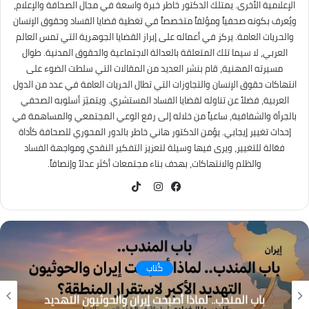
الإعلامية الأخرى. يمتلك الدكتور خاطر خبرة واسعة في مجال الصحافة والإعلام،
ويُعرف بكونه صحفياً ومؤلفاً متخصصاً في تغطية قضايا الفساد وحقوق الإنسان
والحريات العامة. يركز في أعماله على إبراز القضايا الجوهرية التي تمس العالم
العربي، لا سيما تلك المتعلقة بالعدالة الاجتماعية والحقوق المدنية. طوال
مسيرته المهنية، قام بنشر العديد من المقالات التي سلطت الضوء على
انتهاكات حقوق الإنسان والتجاوزات التي تطال الحريات العامة في عدد من الدول
العربية، فضلاً عن تناوله لقضايا الفساد المستشري. ويتميّز أسلوبه الصحفي
بالجرأة والشفافية، ساعياً من خلاله إلى رفع الوعي المجتمعي والمساهمة في
إحداث تغيير إيجابي. يؤمن الدكتور هاني خاطر بالدور المحوري للصحافة كأداة
فعّالة للتغيير، ويرى فيها وسيلة لتعزيز التفكير النقدي ومواجهة الفساد
والظلم والانتهاكات، بهدف بناء مجتمعات أكثر عدلاً وإنصافاً.
TikTok
فيسبوك
انستقرام
كُتاب
باب المندب.. لماذا أصبحت إيران والحوثيون التهديد