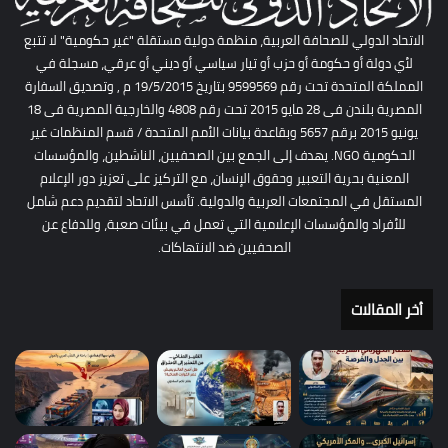
الاتحاد الدولي للصحافة العربية، منظمة دولية مستقلة "غير حكومية" لا تتبع
لأي دولة أو حكومة أو حزب أو تيار سياسي أو ديني أو عرقي، مسجلة في
المملكة المتحدة تحت رقم 9599569 بتاريخ 19/5/2015 م , وتصديق السفارة
المصرية بلندن فى 28 مايو 2015 تحت رقم 4808 والخارجية المصرية فى 18
يونيو 2015 برقم 5657 وبقاعدة بيانات الأمم المتحدة / قسم المنظمات غير
الحكومية NGO. يهدف إلى الجمع بين الصحفيين، الناشطين، والمؤسسات
المعنية بحرية التعبير وحقوق الإنسان، مع التركيز على تعزيز دور الإعلام
المستقل في المجتمعات العربية والدولية. تأسس الاتحاد لتقديم دعم شامل
للأفراد والمؤسسات الإعلامية التي تعمل في بيئات صعبة، وللدفاع عن
الصحفيين ضد الانتهاكات.
أخر المقالات