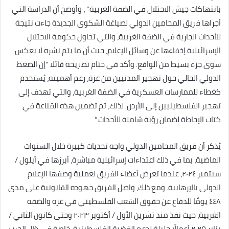
بانتهاكات جيش الاحتلال في الضفة الغربية” ، وأوضح أن الدراسة التي
أجراها فريق المحامين الدولي لصياغة الشكوى الجديدة جاءت نتيجة
للأحداث الجارية في الضفة الغربية، والتي تحاول حكومة الاحتلال
الإسرائيلية إخفاءها عن وسائل الإعلام، حيث أن ما يتم نشره لا يعكس
سوى جزء بسيط من الواقع. وأكد في ختام تصريحه قائلا “إن الضغط
الدولي الحالي حول تهجير المدنيين من غزة، رغم أهميته، يُستخدم
كغطاء للممارسات العسكرية في الضفة الغربية، والتي تهدف إلى
تهجير الفلسطينيين إلى الأردن. لذلك، تم تضمين هذه القناعة في
كتاب الإحاطة لضمان رؤية شاملة للأحداث.”
يُذكر أن فريق المحامين الدولي واجه تحديات كبيرة خلال السنوات
الماضية، بما في ذلك اعتداءات إسرائيلية مباشرة، أبرزها في أيلول /
سبتمبر ٢٠٢٤، عندما تعرض أعضاء الفريق لعملية وصفها الإعلام
الدولي بالإرهابية. ومع ذلك، واصل الفريق جهوده القانونية على مدى
٤٤٨ يومًا للدفاع عن حقوق الشعب الفلسطيني في غزة والضفة
الغربية، حيث نفذ منذ تشرين الأول / أكتوبر ٢٠٢٣ وحتى كانون الثاني /
يناير ٢٠٢٥ أعمالًا جليلة لدعم القضية الفلسطينية، خاصة في ظل الحرب