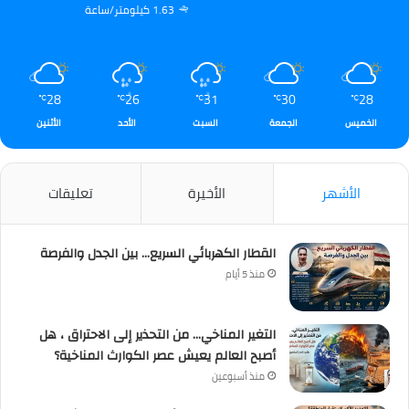
1.63 كيلومتر/ساعة
28
26
31
30
28
℃
℃
℃
℃
℃
الخميس
الجمعة
السبت
الأحد
الأثنين
الأشهر
الأخيرة
تعليقات
القطار الكهربائي السريع… بين الجدل والفرصة
منذ 5 أيام
التغير المناخي… من التحذير إلى الاحتراق ، هل
أصبح العالم يعيش عصر الكوارث المناخية؟
منذ أسبوعين