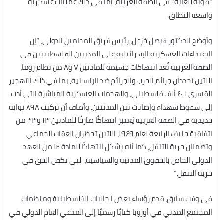
“قوية للغاية” في الضفة الغربية، بما في ذلك عمليات عسكرية
واسعة النطاق.
وأوضح الدكتور فيصل خزعل، رئيس فريق المحامين الدولي، “إن
الاعتداءات العسكرية الإسرائيلية على المدنيين الفلسطينيين في
الضفة الغربية تُعد انتهاكات جسيمة للمادتين ٧ و٨ من نظام روما،
اللتين تحددان جرائم الحرب والجرائم ضد الإنسانية، بما في ذلك التهجير
القسري لـ٤٠ ألف فلسطيني، والهجمات العسكرية المباشرة التي أدت
إلى سقوط شهداء وإصابات بين المدنيين. وأضاف أن تركيب ٨٩٨ بوابة
حديدية في الضفة الغربية يُعتبر انتهاكًا صارخًا للمادتين ١٣ و٣٣ من
اتفاقية جنيف الرابعة لعام ١٩٤٩، اللتين تحظران العقاب الجماعي
وتضمنان حرية التنقل، كما أنه يشكل انتهاكًا للمادة ١٢ من العهد
الدولي الخاص بالحقوق المدنية والسياسية، التي تكفل الحق في
حرية التنقل.”
في وقت سابق، قدم رؤساء بعض الجاليات الفلسطينية ومنظمات
المجتمع المدني في أوروبا كتابًا رسميًا إلى المدعي العام الدولي في