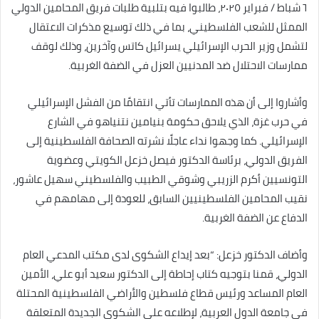
٦ شباط / فبراير ٢٠٢٥، طالبوا فيه بتلبية طلبات فريق المحامين الدولي
الممثل للشعب الفلسطيني، بما في ذلك توسيع مذكرات الاعتقال
لتشمل وزير الحرب الإسرائيلي يسرائيل كاتس وآخرين، وذلك لوقف
ممارسات الاحتلال ضد المدنيين العزل في الضفة الغربية.
وأشاروا إلى أن هذه الممارسات تأتي انتقامًا من الفشل الإسرائيلي
في حرب غزة، الذي يلاحق حكومة بنيامين نتنياهو في الشارع
الإسرائيلي. كما وجهوا نداء عاجلًا نشرته الصحافة الفلسطينية إلى
الفريق الدولي، برئاسة الدكتور فيصل خزعل الكويتي وعضوية
التونسيين أكرم الزريبي وشوقي الطبيب والفلسطيني سهيل عاشور،
نقيب المحامين الفلسطينيين السابق، للعودة إلى مهامهم في
الدفاع عن الضفة الغربية.
وأضاف الدكتور خزعل: “بعد إيداع الشكوى لدى مكتب المدعي العام
الدولي، قمنا بتوجيه كتاب إحاطة إلى الدكتور سعيد أبو علي، الأمين
العام المساعد ورئيس قطاع فلسطين والأراضي الفلسطينية المحتلة
في جامعة الدول العربية، لإطلاعه على الشكوى الجديدة المتعلقة