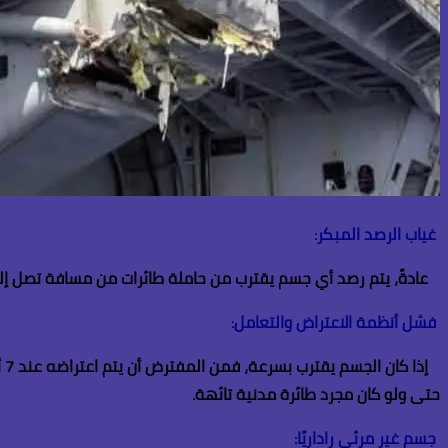
غياب الرصد المبكر
:
عادةً، يتم رصد أي جسم يقترب من حاملة طائرات من مسافة تصل إلى 20 ميلًا بحريًا (حوالي 37 كيلومترًا)، حيث تعمل أنظمة الرادار المتقدمة على تحديد الأجسام الغريبة وتمييزها بين التهديدات المحتملة والأهداف غير
فشل أنظمة الاعتراض والتعامل
:
حتى ولو كان مجرد طائرة مدنية تائهة
.
جسم غير مرئي راداريًا
: