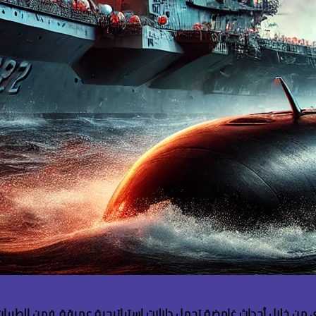
 الأقوى من خلال أحداث غامضة تحمل دلالات استراتيجية عميقة. فمن الطي