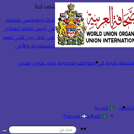
شاهد أيضاً
إغلاق
تحرك دبلوماسي مشترك
في باريس لوقف العدوان
على غزة : بيان ثلاثي لمصر
والسعودية والأردن
حقيقة: قراءة في المواقف المزدوجة تجاه عدوان الكيان
ليفزيون
العربية
العربية
Français
تسجيل