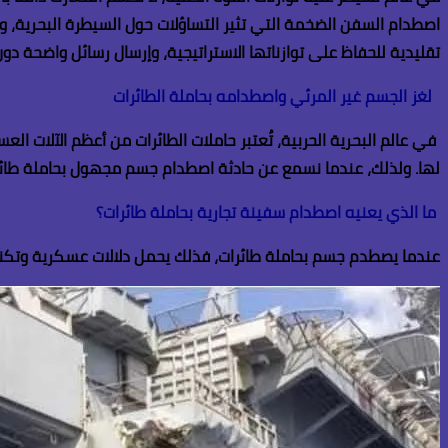
اصطدام السفن الضخمة التي تثير التساؤلات حول السيطرة البحرية، و
تقليدية للحفاظ على توازناتها الاستراتيجية، وإرسال رسائل واضحة دون
لغز الجسم غير المرئي واصطدامه بحاملة الطائرات
في عالم البحرية الحربية، تُعتبر حاملات الطائرات من أعظم الآلات 
لها. ولذلك، عندما نسمع عن حادثة اصطدام جسم مجهول بحاملة طائرات
ما الذي يعنيه اصطدام سفينة تجارية بحاملة طائرات؟
عندما يصطدم جسم بحاملة طائرات، فذلك يحمل دلالات عسكرية وتكنو