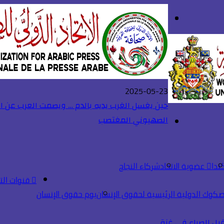
بحث
تسجيل
عن
الدخول
2025-05-23
حين يغسل الغرب يديه بالدم … ويصمت العرب عن ال
الصهيوني المغتصب
القائمة
ندا
عضوية الاتحاد
شركاء النجاح
قنوات الت
صكوك الدولية الرئيسية لحقوق الإنسان
يوم حقوق الإنسان
بل الصراع في غزة