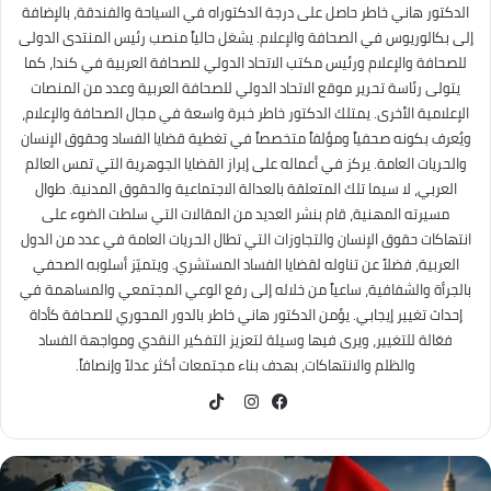
الدكتور هاني خاطر حاصل على درجة الدكتوراه في السياحة والفندقة، بالإضافة
إلى بكالوريوس في الصحافة والإعلام. يشغل حالياً منصب رئيس المنتدى الدولى
للصحافة والإعلام ورئيس مكتب الاتحاد الدولي للصحافة العربية في كندا، كما
يتولى رئاسة تحرير موقع الاتحاد الدولي للصحافة العربية وعدد من المنصات
الإعلامية الأخرى. يمتلك الدكتور خاطر خبرة واسعة في مجال الصحافة والإعلام،
ويُعرف بكونه صحفياً ومؤلفاً متخصصاً في تغطية قضايا الفساد وحقوق الإنسان
والحريات العامة. يركز في أعماله على إبراز القضايا الجوهرية التي تمس العالم
العربي، لا سيما تلك المتعلقة بالعدالة الاجتماعية والحقوق المدنية. طوال
مسيرته المهنية، قام بنشر العديد من المقالات التي سلطت الضوء على
انتهاكات حقوق الإنسان والتجاوزات التي تطال الحريات العامة في عدد من الدول
العربية، فضلاً عن تناوله لقضايا الفساد المستشري. ويتميّز أسلوبه الصحفي
بالجرأة والشفافية، ساعياً من خلاله إلى رفع الوعي المجتمعي والمساهمة في
إحداث تغيير إيجابي. يؤمن الدكتور هاني خاطر بالدور المحوري للصحافة كأداة
فعّالة للتغيير، ويرى فيها وسيلة لتعزيز التفكير النقدي ومواجهة الفساد
والظلم والانتهاكات، بهدف بناء مجتمعات أكثر عدلاً وإنصافاً.
TikTok
فيسبوك
انستقرام