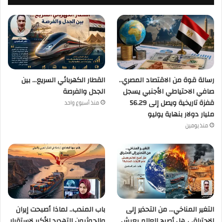
رسالة قوة من الاقتصاد المصري..
القطار الكهربائي السريع… بين
صافي الاحتياطي الأجنبي يسجل
الجدل والفرصة
قفزة تاريخية ويصل إلى 56.29
منذ أسبوع واحد
مليار دولار بنهاية يوليو
منذ يومين
التغير المناخي… من التحذير إلى
باب المندب.. لماذا أصبحت إيران
الاحتراق ، هل أصبح العالم يعيش
والحوثيون التهديد الأكبر لاستقرار