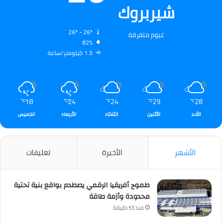
شيربروك
26º - 26º
غيوم متفرقة
82%
1.5 كيلومتر/ساعة
18
24
24
29
28
℃
℃
℃
℃
℃
الأحد
الأثنين
الثلاثاء
الأربعاء
الخميس
الأشهر
الأخيرة
تعليقات
طموح أفريقيا الرقمي يصطدم بواقع بنية تحتية
محدودة وأزمة طاقة
منذ 53 دقيقة