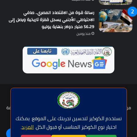
رسالة قوة من الاقتصاد المصري.. صافي
الاحتياطي الأجنبي يسجل قفزة تاريخية ويصل إلى
56.29 مليار دولار بنهاية يوليو
منذ يومين
حقوق النشر © | جميع الحقوق محفوظة للاتحاد الدولى للصحافة العربية
2026
من نحن؟
هيئة التحرير
عضوية الإتحاد
سياسة الخصوصية
شروط الخدمة
للإعلان
اتصل بنا
نستخدم الكوكيز لتحسين تجربتك على الموقع. يمكنك
اختيار نوع الكوكيز المناسب أو قبول الكل.
المزيد
.
فيسبوك
تويتر
يوتيوب
واتساب
اللغة | Langue