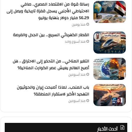
رسالة قوة من الاقتصاد المصري.. صافي
الاحتياطي الأجنبي يسجل قفزة تاريخية ويصل إلى
56.29 مليار دولار بنهاية يوليو
منذ يومين
القطار الكهربائي السريع… بين الجدل والفرصة
منذ أسبوع واحد
التغير المناخي… من التحذير إلى الاحتراق ، هل
أصبح العالم يعيش عصر الكوارث المناخية؟
منذ أسبوعين
باب المندب.. لماذا أصبحت إيران والحوثيون
التهديد الأكبر لاستقرار المنطقة؟
منذ أسبوعين
أحدث الأخبار