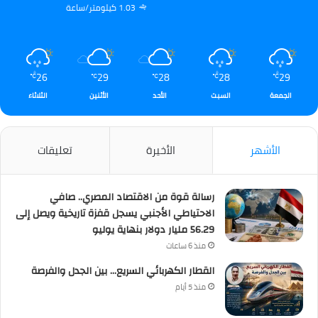
1.03 كيلومتر/ساعة
26
29
28
28
29
℃
℃
℃
℃
℃
الجمعة
السبت
الأحد
الأثنين
الثلاثاء
الأشهر
الأخيرة
تعليقات
رسالة قوة من الاقتصاد المصري.. صافي
الاحتياطي الأجنبي يسجل قفزة تاريخية ويصل إلى
56.29 مليار دولار بنهاية يوليو
منذ 6 ساعات
القطار الكهربائي السريع… بين الجدل والفرصة
منذ 5 أيام