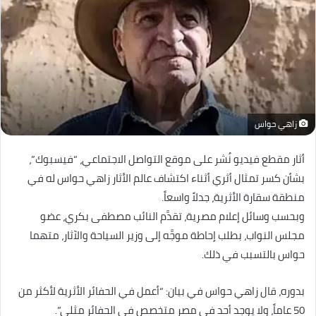
زاهي حواس
أثار مقطع فيديو نُشر على موقع التواصل الاجتماعي، “فيسبوك”،
بشأن كسر تمثال أثري أثناء اكتشاف عالم الأثار زاهي حواس له في
منطقة سقارة الأثرية، جدلاً واسعاً.
وبحسب وسائل إعلام مصرية، تقدَّم النائب مصطفى بكري، عضو
مجلس النواب، بطلب إحاطة موجَّه إلى وزير السياحة والآثار، متهما
حواس بالتسبب في ذلك.
بدوره، قال زاهي حواس في بيان: “أعمل في الحفائر الأثرية لأكثر من
50 عاماً، ولا يوجد أحد في مصر متخصص في الحفائر مثلي”.