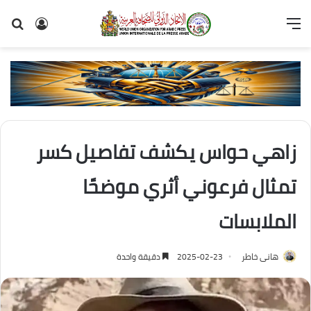
القائمة
تسجيل
بح
الدخول
عن
زاهي حواس يكشف تفاصيل كسر
تمثال فرعوني أثري موضحًا
الملابسات
هانى خاطر
2025-02-23
دقيقة واحدة