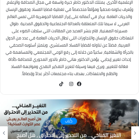
الإعلامية الأخرى. يمتلك الدكتور خاطر خبرة واسعة في مجال الصحافة والإعلام،
ويُعرف بكونه صحفياً ومؤلفاً متخصصاً في تغطية قضايا الفساد وحقوق الإنسان
والحريات العامة. يركز في أعماله على إبراز القضايا الجوهرية التي تمس العالم
العربي، لا سيما تلك المتعلقة بالعدالة الاجتماعية والحقوق المدنية. طوال
مسيرته المهنية، قام بنشر العديد من المقالات التي سلطت الضوء على
انتهاكات حقوق الإنسان والتجاوزات التي تطال الحريات العامة في عدد من الدول
العربية، فضلاً عن تناوله لقضايا الفساد المستشري. ويتميّز أسلوبه الصحفي
بالجرأة والشفافية، ساعياً من خلاله إلى رفع الوعي المجتمعي والمساهمة في
إحداث تغيير إيجابي. يؤمن الدكتور هاني خاطر بالدور المحوري للصحافة كأداة
فعّالة للتغيير، ويرى فيها وسيلة لتعزيز التفكير النقدي ومواجهة الفساد
والظلم والانتهاكات، بهدف بناء مجتمعات أكثر عدلاً وإنصافاً.
TikTok
فيسبوك
انستقرام
كُتاب
التغير المناخي… من التحذير إلى الاحتراق ، هل أصبح