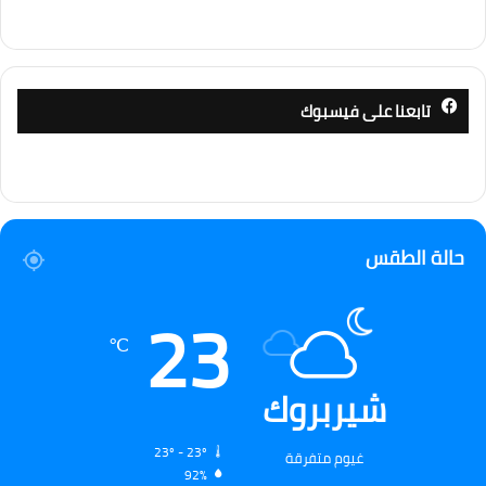
تابعنا على فيسبوك
حالة الطقس
23
℃
شيربروك
23º - 23º
غيوم متفرقة
92%