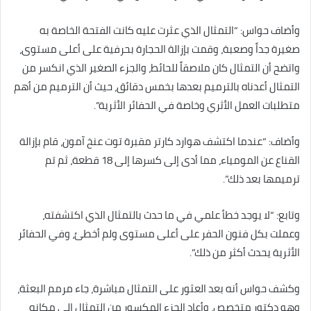
وأضاف حواس: “التمثال الذي عثرت عليه كانت الفتحة الخاصة به
صغيرة جداً وصعبة، وقمت بإزالة الحجارة بحرفية على أعلى مستوى،
واتضح أن التمثال كان ملاصقاً للحائط، والجزء الصغير الذي انكسر من
التمثال أعدناه بالترميم بعدها بخمس دقائق، حيث أن الترميم من أهم
متطلبات العمل الأثري وخاصة في الحفائر الأثرية”.
وأضاف: “عندما اكتشف هوارد كارتر مقبرة توت عنخ آمون، قام بإزالة
القناع عن المومياء، مما أدى إلى كسرها إلى 18 قطعة، ثم تم
ترميمها بعد ذلك”.
وتابع: “لا يوجد خطأ علمي في ما حدث بالتمثال الذي اكتشفته،
وعملت بكل فنون الحفر على أعلى مستوى ولم أخطئ، وفي الحفائر
الأثرية يحدث أكثر من ذلك”.
وكشف حواس أنه بعد العثور على التمثال مباشرة، جاء مرمم البعثة،
وهو دكتور متخصص، وأعاد الجزء المكسور من التمثال إلى مكانه