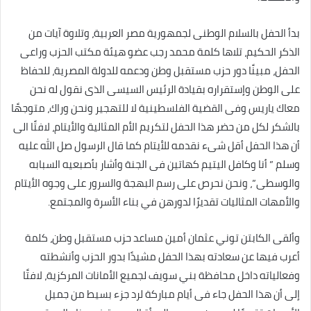
بدأ الحفل بالسلام الوطنى لجمهورية مصر العربية، وتلاوة آيات من
الذكر الحكيم، تلاها كلمة محمد رجب عضو هيئة مكتب الحزب وراعى
الحفل، مبينًا دور حزب مستقبل وطن ودعمه للدولة المصرية، للحفاظ
على الوطن وإستقراره بقيادة الرئيس السيسى الذى نقول له نحن
معاك ياريس وفى القضية الفلسطينية لا للتهجير ونحن وراك، متوجهًا
بالشكر لكل من حضر هذا الحفل لتكريم الأم المثالية والأيتام، لافتًا الى
أن هذا الحفل أقل شىء نقدمه للأيتام كما قال الرسول صل الله عليه
وسلم ” أنا وكافل اليتيم كهاتين فى الجنة وأشار بأصبعيه السبابه
والوسطى”، ونحن نحرص على رسم البهجة والسرور على وجوه الأيتام
والأمهات المثاليات تقديرًا لدورهن في بناء الأسرة والمجتمع.
وألقى الكابتن توني عثمان أمين مساعد حزب مستقبل وطن، كلمة
أعرب فيها عن سعادته بهذا الحفل مشيدًا بدور الحزب وأنشطته
وفعالياته داخل محافظة بني سويف لجميع الأمانات المركزية، لافتًا
إلى أن هذا الحفل جاء فى أيام مباركة لرد جزء بسيط من جميل