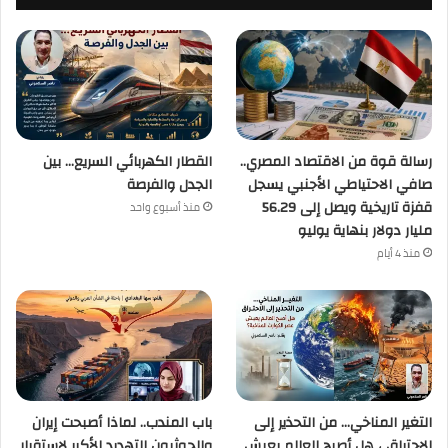
رسالة قوة من الاقتصاد المصري..
القطار الكهربائي السريع… بين
صافي الاحتياطي الأجنبي يسجل
الجدل والفرصة
قفزة تاريخية ويصل إلى 56.29
منذ أسبوع واحد
مليار دولار بنهاية يوليو
منذ 4 أيام
التغير المناخي… من التحذير إلى
باب المندب.. لماذا أصبحت إيران
الاحتراق ، هل أصبح العالم يعيش
والحوثيون التهديد الأكبر لاستقرار