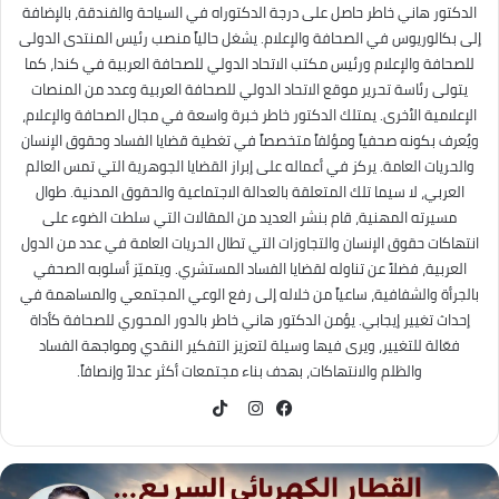
الدكتور هاني خاطر حاصل على درجة الدكتوراه في السياحة والفندقة، بالإضافة
إلى بكالوريوس في الصحافة والإعلام. يشغل حالياً منصب رئيس المنتدى الدولى
للصحافة والإعلام ورئيس مكتب الاتحاد الدولي للصحافة العربية في كندا، كما
يتولى رئاسة تحرير موقع الاتحاد الدولي للصحافة العربية وعدد من المنصات
الإعلامية الأخرى. يمتلك الدكتور خاطر خبرة واسعة في مجال الصحافة والإعلام،
ويُعرف بكونه صحفياً ومؤلفاً متخصصاً في تغطية قضايا الفساد وحقوق الإنسان
والحريات العامة. يركز في أعماله على إبراز القضايا الجوهرية التي تمس العالم
العربي، لا سيما تلك المتعلقة بالعدالة الاجتماعية والحقوق المدنية. طوال
مسيرته المهنية، قام بنشر العديد من المقالات التي سلطت الضوء على
انتهاكات حقوق الإنسان والتجاوزات التي تطال الحريات العامة في عدد من الدول
العربية، فضلاً عن تناوله لقضايا الفساد المستشري. ويتميّز أسلوبه الصحفي
بالجرأة والشفافية، ساعياً من خلاله إلى رفع الوعي المجتمعي والمساهمة في
إحداث تغيير إيجابي. يؤمن الدكتور هاني خاطر بالدور المحوري للصحافة كأداة
فعّالة للتغيير، ويرى فيها وسيلة لتعزيز التفكير النقدي ومواجهة الفساد
والظلم والانتهاكات، بهدف بناء مجتمعات أكثر عدلاً وإنصافاً.
TikTok
فيسبوك
انستقرام