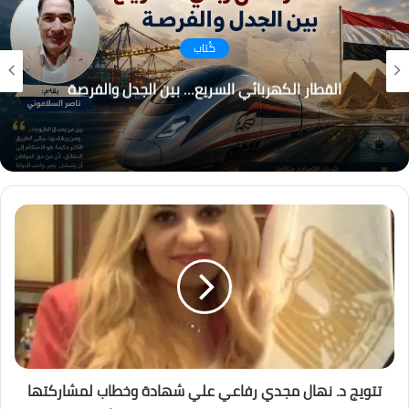
كُتاب
التغير المناخي… من التحذير إلى الاحتراق ، هل أصبح
العالم يعيش عصر الكوارث المناخية؟
تتويج د. نهال مجدي رفاعي علي شهادة وخطاب لمشاركتها