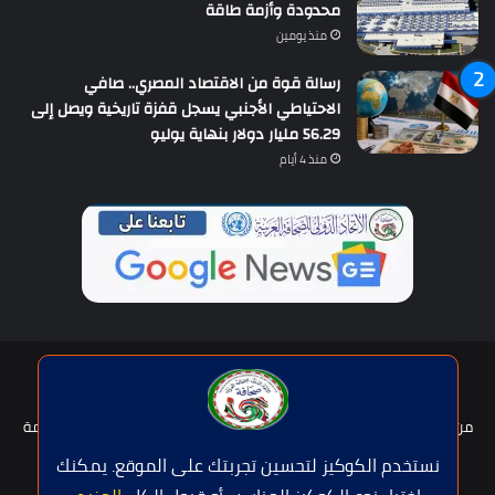
محدودة وأزمة طاقة
منذ يومين
رسالة قوة من الاقتصاد المصري.. صافي
الاحتياطي الأجنبي يسجل قفزة تاريخية ويصل إلى
56.29 مليار دولار بنهاية يوليو
منذ 4 أيام
حقوق النشر © | جميع الحقوق محفوظة للاتحاد الدولى للصحافة العربية
2026
من نحن؟
هيئة التحرير
عضوية الإتحاد
سياسة الخصوصية
شروط الخدمة
للإعلان
اتصل بنا
نستخدم الكوكيز لتحسين تجربتك على الموقع. يمكنك