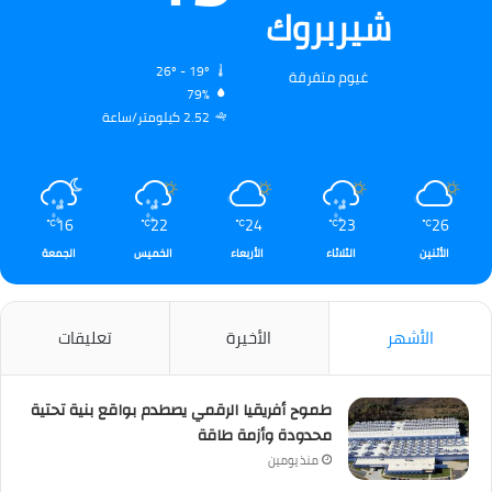
شيربروك
26º - 19º
غيوم متفرقة
79%
2.52 كيلومتر/ساعة
16
22
24
23
26
℃
℃
℃
℃
℃
الأثنين
الثلاثاء
الأربعاء
الخميس
الجمعة
الأشهر
الأخيرة
تعليقات
طموح أفريقيا الرقمي يصطدم بواقع بنية تحتية
محدودة وأزمة طاقة
منذ يومين