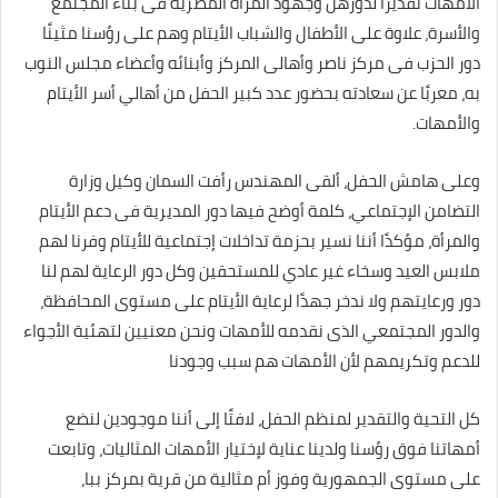
الأمهات تقديرًا لدورهن وجهود المرأة المصرية فى بناء المجتمع
والأسرة، علاوة على الأطفال والشباب الأيتام وهم على رؤسنا مثينًا
دور الحزب فى مركز ناصر وأهالى المركز وأبنائه وأعضاء مجلس النوب
به، معربًا عن سعادته بحضور عدد كبير الحفل من أهالي أسر الأيتام
والأمهات.
وعلى هامش الحفل، ألقى المهندس رأفت السمان وكيل وزارة
التضامن الإجتماعي، كلمة أوضح فيها دور المديرية فى دعم الأيتام
والمرأة، مؤكدًا أننا نسير بحزمة تداخلات إجتماعية للأيتام وفرنا لهم
ملابس العيد وسخاء غير عادي للمستحقين وكل دور الرعاية لهم لنا
دور ورعايتهم ولا ندخر جهدًا لرعاية الأيتام على مستوى المحافظة،
والدور المجتمعي الذى نقدمه للأمهات ونحن معنيين لتهئية الأجواء
للدعم وتكريمهم لأن الأمهات هم سبب وجودنا
كل التحية والتقدير لمنظم الحفل، لافتًا إلى أننا موجودين لنضع
أمهاتنا فوق رؤسنا ولدينا عناية لإختيار الأمهات المثاليات، وتابعت
على مستوى الجمهورية وفوز أم مثالية من قرية بمركز ببا،