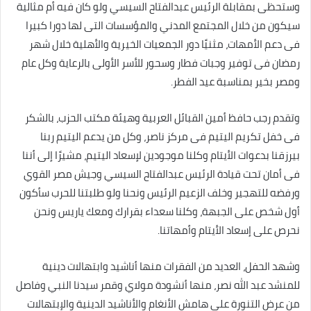
وستحظى بمقابلة الرئيس عبدالفتاح السيسي ولو كان فيه أم مثالية
سيكون من خلال المجتمع المدني والمؤسسات التى لها دورا كبيرا
فى دعم الأمهات، مثنيًا دور الجمعيات الخيرية والأهلية خلال شهر
رمضان فى توفير وجبات فطار وسحور للأسر الأولى بالرعاية وكل عام
ومصر بخير بمناسبة عيد الفطر.
وتقدم رجب حافظ أمين القبائل العربية وهيئة مكتب الحزب، بالشكر
فى خفل تكريم اليتيم فى مركز ناصر، وكل من يدعم اليتيم ربنا
بيرزقنا بدعوات الأيتام وكلنا موجودين لإسعاد اليتيم، مشيرًا إلى أننا
فى أمان تحت قيادة الرئيس عبدالفتاح السيسي وجيش مصر القوي
ورفضه للتهجير وخلف الزعيم الرئيس ونحنا ولو طلبتنا للحرب سأكون
أول شخص على الجبهة، وكلنا سعداء بقرارك ومعك ياريس ونحن
نحرص على إسعاد الأيتام وأمهاتنا.
وشهد الحفل، العديد من الفقرات منها أناشيد وابتهالات دينية
للمنشد عبد الله نصر، منها أنشودة مولاي وقمر سيدنا النبي وفاصل
من عرض التنورة على هامش الأنغام والأناشيد الدينية والإبتهالات