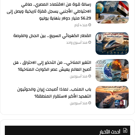
رسالة قوة من الاقتصاد المصري.. صافي
الاحتياطي الأجنبي يسجل قفزة تاريخية ويصل إلى
56.29 مليار دولار بنهاية يوليو
منذ 4 أيام
القطار الكهربائي السريع… بين الجدل والفرصة
منذ أسبوع واحد
التغير المناخي… من التحذير إلى الاحتراق ، هل
أصبح العالم يعيش عصر الكوارث المناخية؟
منذ أسبوعين
باب المندب.. لماذا أصبحت إيران والحوثيون
التهديد الأكبر لاستقرار المنطقة؟
منذ أسبوعين
أحدث الأخبار