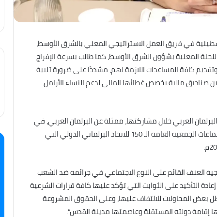
فلسطينية في فريق العمل الاستراتيجي المعني بالشرق الأوسط،
اللجنة المعنية بشؤون الشرق الأوسط، كما طالب بسرعة الإفراج
تقديم كافة المساعدات اللازمة لهم، مشددًا على ضرورة تلبية
ن صناديق مالية يخصص غطائها المالي لدعم النساء الأرامل
برلمان العربي خلال مشاركتها، ممثلة عن البرلمان العربي، في
اجتماع منتدى النساء البرلمانيات، الذي عقد في إطار اجتماعات الجمعية العامة الـ 150 للاتحاد البرلماني الدولي التي
ية العنف القائم على النوع الاجتماعي في جرائمه ضد الشعب
ادة التأكيد على الثوابت التي تؤكد عليها كافة قرارات الشرعية
ظل بعض المحاولات للالتفاف عليها، وعلى الحقوق المشروعة
 إقامة دولته المستقلة وعاصمتها مدينة القدس”.