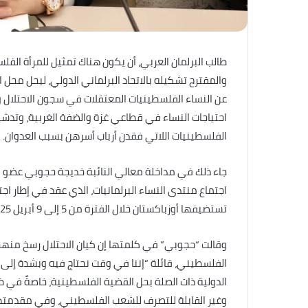
طالب البرلمان العربي، أن يكون هناك تمثيل للمرأة ال
والمقترح تشكيله بالاتحاد البرلماني الدولي، ليحل محل 
عن النساء الفلسطينيات المعتقلات في سجون الاحتلال و
احتياجات النساء في قطاعي غزة والضفة الغربية، وتدشي
الفلسطينيات اللاتي فقدن أرباب أسرهن بسبب العدوان.
جاء ذلك في مداخلة معالي النائبة خديجة حجوبي عضو ال
تستضيفها أوزباكستان خلال الفترة من 5 إلى 9 أبريل 2025م.
وقالت “حجوبي” في كلمتها إن كيان الاحتلال رسخ منهج
الفلسطيني، قائلة “إننا في وقت نحتاج فيه وبشدة إلى إع
الدولية ذات الصلة بحل القضية الفلسطينية، خاصةً في 
وغير القابلة للتصرف للشعب الفلسطيني، وفي مقدمتها