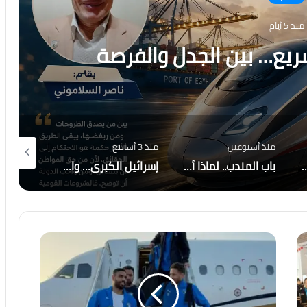
منذ 5 أيام
سريع… بين الجدل والفرصة
منذ أسبوعين
منذ 3 أسابيع
منذ 11 ساعة
لى الاحتراق ، هل أصبح العالم يعيش عصر الكوارث المناخية؟
باب المندب.. لماذا أصبحت إيران والحوثيون التهديد الأكبر لاستقرار المنطقة؟
إسرائيل الكبرى… والمكر الأمريكي هل أعادت واشنطن رسم قواعد اللعبة في الشرق الأوسط؟