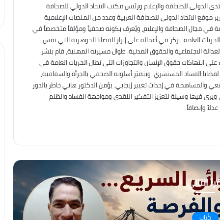
نتدى الدولى للصحافة والإعلام ورئيس مكتب الاتحاد الدولي للصحافة
ير موقع الاتحاد الدولي للصحافة العربية وعدد من المنصات الإعلامية
عة في مجال الصحافة والإعلام، ويُعرف بكونه صحفياً ومؤلفاً متخصصاً في
حريات العامة. يركز في أعماله على إبراز القضايا الجوهرية التي تمس
العدالة الاجتماعية والحقوق المدنية. طوال مسيرته المهنية، قام بنشر
على انتهاكات حقوق الإنسان والتجاوزات التي تطال الحريات العامة في
ه لقضايا الفساد المستشري. ويتميّز أسلوبه الصحفي بالجرأة والشفافية،
معي والمساهمة في إحداث تغيير إيجابي. يؤمن الدكتور هاني خاطر بالدور
، ويرى فيها وسيلة لتعزيز التفكير النقدي ومواجهة الفساد والظلم
لاً وإنصافاً.
رأ التالي
كُتاب