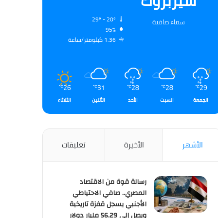
شيربروك
29º - 20º
سماء صافية
95%
1.36 كيلومتر/ساعة
26
31
28
28
29
℃
℃
℃
℃
℃
الجمعة
السبت
الأحد
الأثنين
الثلاثاء
الأشهر
الأخيرة
تعليقات
رسالة قوة من الاقتصاد
المصري.. صافي الاحتياطي
الأجنبي يسجل قفزة تاريخية
ويصل إلى 56.29 مليار دولار