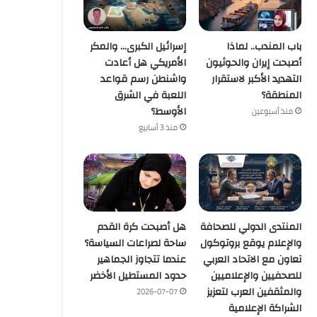
منذ أسبوعين
التغير المناخي… من التحذير إلى ا
باب المندب.. لماذا
إسرائيل الكبرى… والمكر
أصبحت إيران والحوثيون
الأمريكي هل أعادت
العالم يعيش عصر الكوارث
التهديد الأكبر لاستقرار
واشنطن رسم قواعد
المنطقة؟
اللعبة في الشرق
الأوسط؟
منذ أسبوعين
منذ 3 أسابيع
منذ 5 أيام
منذ أسبوعين
رسالة قوة من الاقتصاد المصري.. صافي الاحتياطي الأجنبي يسجل قفزة تاريخية ويصل إلى 56.29 مليار دولار بنهاية يوليو
القطار الكهربائي السريع… بين الجدل والفرصة
التغير المناخي… من التحذير إلى الاحتراق ، هل أصبح العالم يعيش عصر الكوارث المناخية؟
المنتدى الدولي للصحافة
هل أصبحت كرة القدم
والإعلام يوقع بروتوكول
ساحة لصراعات السياسة؟
تعاون مع الاتحاد العربي
عندما تتجاوز الجماهير
للصحفيين والإعلاميين
حدود المستطيل الأخضر
والمثقفين العرب لتعزيز
2026-07-07
الشراكة الإعلامية