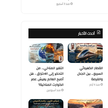
منذ 3 أسابيع
أحدث الأخبار
القطار الكهربائي
التغير المناخي… من
السريع… بين الجدل
التحذير إلى الاحتراق ، هل
والفرصة
أصبح العالم يعيش عصر
الكوارث المناخية؟
منذ 5 أيام
منذ أسبوعين
كُتاب