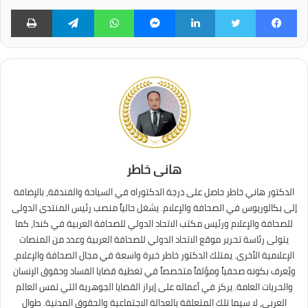
فيسبوك
تويتر
لينكدإن
ماسنجر
واتساب
تيلقرام
طبا
هانى خاطر
الدكتور هاني خاطر حاصل على درجة الدكتوراه في السياحة والفندقة، بالإضافة
إلى بكالوريوس في الصحافة والإعلام. يشغل حالياً منصب رئيس المنتدى الدولى
للصحافة والإعلام ورئيس مكتب الاتحاد الدولي للصحافة العربية في كندا، كما
يتولى رئاسة تحرير موقع الاتحاد الدولي للصحافة العربية وعدد من المنصات
الإعلامية الأخرى. يمتلك الدكتور خاطر خبرة واسعة في مجال الصحافة والإعلام،
ويُعرف بكونه صحفياً ومؤلفاً متخصصاً في تغطية قضايا الفساد وحقوق الإنسان
والحريات العامة. يركز في أعماله على إبراز القضايا الجوهرية التي تمس العالم
العربي، لا سيما تلك المتعلقة بالعدالة الاجتماعية والحقوق المدنية. طوال