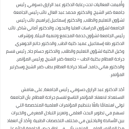
وأُقيمت الفعاليات تحت رعاية الدكتور عبد الرازق دسوقي، رئيس
جامعة كفر الشيخ، والدكتور محمد عبد العال، نائب رئيس الجامعة
لشؤون التعليم والطلاب، والدكتور إسماعيل إبراهيم، نائب رئيس
الجامعة لشؤون الدراسات العليا والبحوث، والدكتور أماني شاكر، نائب
رئيس الجامعة لشؤون خدمة المجتمع وتنمية البيئة، وبإشراف
الدكتور طه إسماعيل، عميد كلية الطب، والدكتور حاتم الجوهري،
وكيل الكلية لشؤون التعليم والطلاب، والدكتور حسام جاد، رئيس قسم
جراحة العظام بكلية الطب – جامعة كفر الشيخ، ورئيس المؤتمر،
والدكتور هاني حامد، أستاذ جراحة العظام بطب كفر الشيخ وسكرتير
المؤتمر.
أكد الدكتور عبد الرازق دسوقي، رئيس الجامعة، على هامش
الاستعداد لانعقاد المؤتمر التاسع لقسم جراحة العظام، بأن الجامعة
تولي اهتمامًا بالغًا بتنظيم المؤتمرات العلمية المتخصصة التي
تسهم في تطوير البحث العلمي وتعزيز التبادل المعرفي والخبرات
بين الأساتذة والباحثين في مختلف التخصصات الطبية. وأكد أن انعقاد
هذا المؤتمر العلمي المتميز يأتي في إطار حرص الجامعة الدائم على