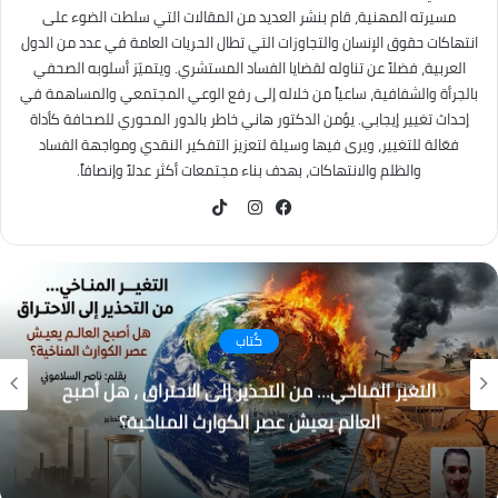
مسيرته المهنية، قام بنشر العديد من المقالات التي سلطت الضوء على
انتهاكات حقوق الإنسان والتجاوزات التي تطال الحريات العامة في عدد من الدول
العربية، فضلاً عن تناوله لقضايا الفساد المستشري. ويتميّز أسلوبه الصحفي
بالجرأة والشفافية، ساعياً من خلاله إلى رفع الوعي المجتمعي والمساهمة في
إحداث تغيير إيجابي. يؤمن الدكتور هاني خاطر بالدور المحوري للصحافة كأداة
فعّالة للتغيير، ويرى فيها وسيلة لتعزيز التفكير النقدي ومواجهة الفساد
والظلم والانتهاكات، بهدف بناء مجتمعات أكثر عدلاً وإنصافاً.
TikTok
فيسبوك
انستقرام
كُتاب
التغير المناخي… من التحذير إلى الاحتراق ، هل أصبح
العالم يعيش عصر الكوارث المناخية؟