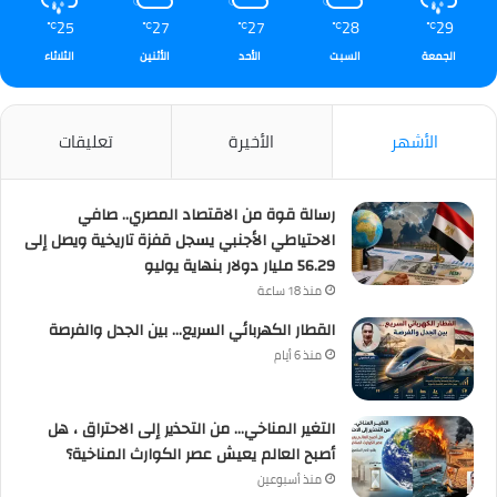
25
27
27
28
29
℃
℃
℃
℃
℃
الجمعة
السبت
الأحد
الأثنين
الثلاثاء
الأشهر
الأخيرة
تعليقات
رسالة قوة من الاقتصاد المصري.. صافي
الاحتياطي الأجنبي يسجل قفزة تاريخية ويصل إلى
56.29 مليار دولار بنهاية يوليو
منذ 18 ساعة
القطار الكهربائي السريع… بين الجدل والفرصة
منذ 6 أيام
التغير المناخي… من التحذير إلى الاحتراق ، هل
أصبح العالم يعيش عصر الكوارث المناخية؟
منذ أسبوعين