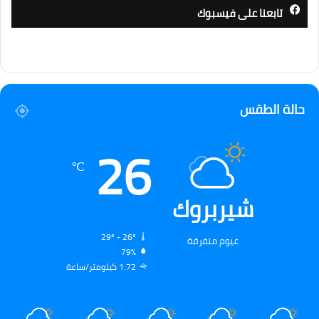
تابعنا على فيسبوك
حالة الطقس
26
℃
شيربروك
29º - 26º
غيوم متفرقة
79%
1.72 كيلومتر/ساعة