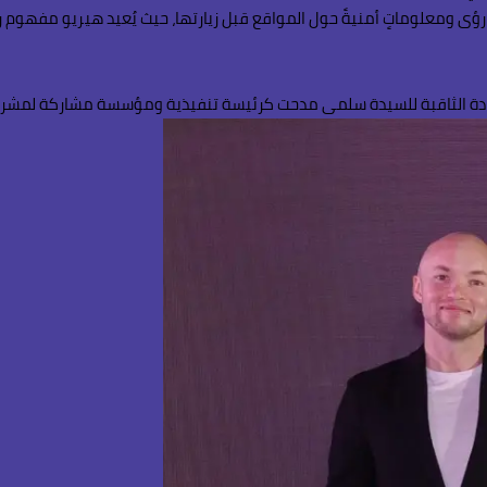
ؤى ومعلوماتٍ أمنيةً حول المواقع قبل زيارتها، حيث يُعيد هيريو مفهوم ر
يادة الثاقبة للسيدة سلمى مدحت كرئيسة تنفيذية ومؤسسة مشاركة لمشروعٍ