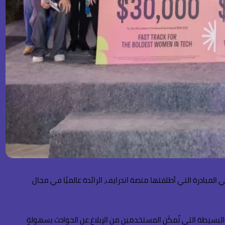
و” المصرية الناشئة، بقيادة السيدة سلمى مدحت، جائزة خاصة خلال فعاليات حفل توزيع جائزة “2025 Aurora Tech Award”، وهي المبادرة التي أطلقتها منصة اندرايف، الرائدة عالميًا في مجال
سيطة التي تُمكّن المستخدمين من الإبلاغ عن الحوادث بسهولةٍ