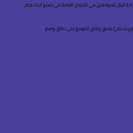
احة البال للمواطنين في الأماكن العامة في جميع أنحاء مصر
 شخصيٍّ عميقٍ وقابلٍ للتوسع على نطاقٍ واسع.