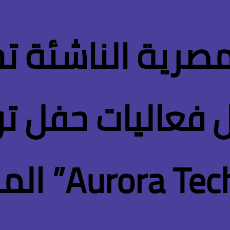
مصرية الناشئة 
 فعاليات حفل تو
“2025  Award