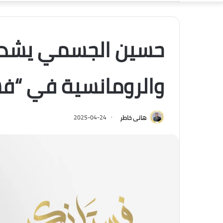
حسين الجسمي يشدو
والرومانسية في “فس
هانى خاطر
2025-04-24