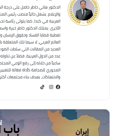
الدكتور هاني خاطر حاصل على درجة ال
والإعلام. يشغل حالياً منصب رئيس الم
العربية في كندا، كما يتولى رئاسة تحر
الأخرى. يمتلك الدكتور خاطر خبرة واس
تغطية قضايا الفساد وحقوق الإنسان وال
العالم العربي، لا سيما تلك المتعلقة ب
العديد من المقالات التي سلطت الضوء 
عدد من الدول العربية، فضلاً عن تناول
ساعياً من خلاله إلى رفع الوعي المجت
المحوري للصحافة كأداة فعّالة للتغيير
والانتهاكات، بهدف بناء مجتمعات أكثر عد
TikTok
فيسبوك
انستقرام
أق