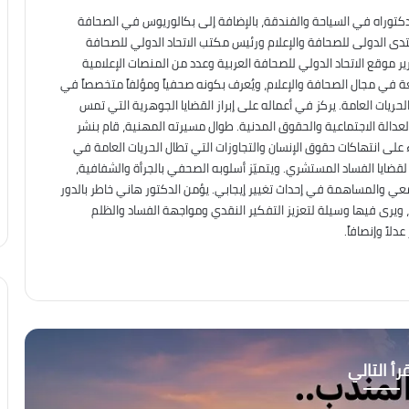
دكتوراه في السياحة والفندقة، بالإضافة إلى بكالوريوس في الصحافة
نتدى الدولى للصحافة والإعلام ورئيس مكتب الاتحاد الدولي للصحافة
ير موقع الاتحاد الدولي للصحافة العربية وعدد من المنصات الإعلامية
عة في مجال الصحافة والإعلام، ويُعرف بكونه صحفياً ومؤلفاً متخصصاً في
حريات العامة. يركز في أعماله على إبراز القضايا الجوهرية التي تمس
العدالة الاجتماعية والحقوق المدنية. طوال مسيرته المهنية، قام بنشر
على انتهاكات حقوق الإنسان والتجاوزات التي تطال الحريات العامة في
ه لقضايا الفساد المستشري. ويتميّز أسلوبه الصحفي بالجرأة والشفافية،
معي والمساهمة في إحداث تغيير إيجابي. يؤمن الدكتور هاني خاطر بالدور
، ويرى فيها وسيلة لتعزيز التفكير النقدي ومواجهة الفساد والظلم
لاً وإنصافاً.
رأ التالي