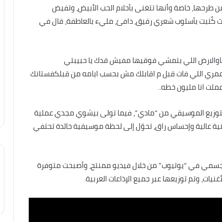
 طرحها، خاصة وأنها تتغنى بأحلام الحب الأبيض، وتفيض
يث كُتبت بأسلوب شعري رقيق، دافئ، مليء بالعاطفة، قال في
هاوالارض اللي بتمشي فوقيها مفيش قدك يا حبيبتي
وعمري اللي فات قبل م اقابلك مش بحسب ايامه من قبلكفستانك
ملت انا مليون خطه..
لتوزيع الموسيقي من “مادي”، فيما تولى بيشوي مجدي عملية
ة عالية وإحساس راق، تحوّل إلى لحظة موسيقية خالدة تحتفي
الجسمي في “يوتيوب” من خلال فيديو ممنتج، وأصبحت متوفرة
ات، وتم توزيعها عبر جميع الإذاعات العربية.