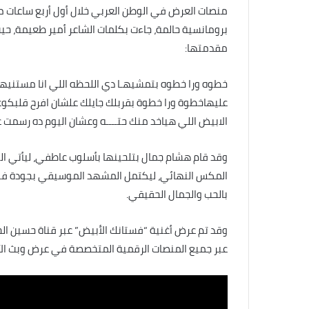
منصات العرض في الوطن العربي خلال أول أربع ساعات من
برومانسية حالمة، جاءت بكلمات الشاعر أمير طعيمة، ح
مقدمتها:
خطوه ورا خطوه بتمشيهـا دي اللحظه اللي انا مستني
عليهاخطوة ورا خطوة بقربلك جايلك علشان افرح قلبك
الابيض اللي هياخد منك حتــــه وعشان اليوم ده رسمت ع
وقد قام هشام جمال بتلحينها بأسلوب عاطفي، ليأتي ا
المكس النهائي، ليكتمل المشهد الموسيقي بجودة فني
بالحب والجمال الحقيقي.
وقد تم عرض أغنية “فستانك الأبيض” عبر قناة حسين 
عبر جميع المنصات الرقمية المتخصصة في عرض وبث الأغني