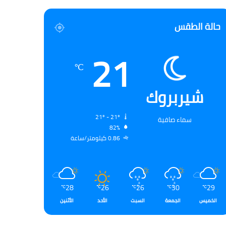
حالة الطقس
21
℃
شيربروك
21º - 21º
سماء صافية
82%
0.86 كيلومتر/ساعة
28
26
26
30
29
℃
℃
℃
℃
℃
الخميس
الجمعة
السبت
الأحد
الأثنين