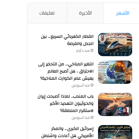
الأشهر
الأخيرة
تعليقات
القطار الكهربائي السريع… بين
الجدل والفرصة
منذ 4 أيام
التغير المناخي… من التحذير إلى
الاحتراق ، هل أصبح العالم
يعيش عصر الكوارث المناخية؟
منذ أسبوعين
باب المندب.. لماذا أصبحت إيران
والحوثيون التهديد الأكبر
لاستقرار المنطقة؟
منذ أسبوعين
إسرائيل الكبرى… والمكر
الأمريكي هل أعادت واشنطن