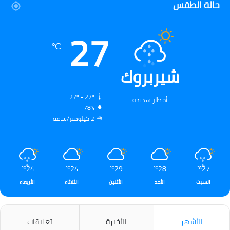
حالة الطقس
27
℃
شيربروك
27º - 27º
أمطار شديدة
78%
2 كيلومتر/ساعة
24
24
29
28
27
℃
℃
℃
℃
℃
السبت
الأحد
الأثنين
الثلاثاء
الأربعاء
الأشهر
الأخيرة
تعليقات