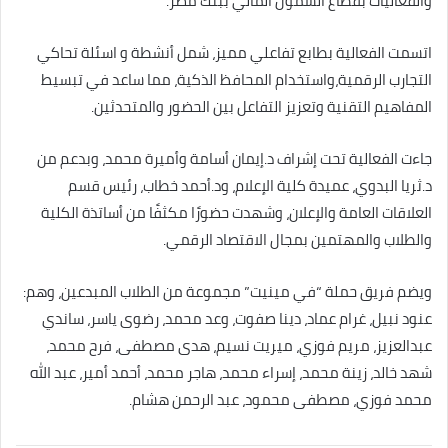
والفعاليات بقطاع الشمول المالي ببنك مصر.
اتسمت الفعالية بطابع تفاعلي مميز، شمل أنشطة و اسئلة تحاكي
التجارب الرقمية،واستخدام المحافظ الذكية، مما ساعد في تبسيط
المفاهيم التقنية وتعزيز التفاعل بين الحضور والمتحدثين.
جاءت الفعالية تحت إشراف د.إيمان أسامة وأميرة محمد، وبدعم من
د.ثريا البدوي، عميدة كلية الإعلام، ود.أحمد خطاب، رئيس قسم
العلاقات العامة والإعلان، وشهدت حضورًا مكثفًا من أساتذة الكلية
والطلاب والمهتمين بمجال الاقتصاد الرقمي.
ويضم فريق حملة “في مينيت” مجموعة من الطلاب المبدعين، وهم:
عنود نبيل، غرام عماد، دينا صفوت، وعد محمد، رضوى ياسر، ساندي
عبدالعزيز، مريم فوزي، ميريت نسيم، هدى مصطفى، فرح محمد،
شهد خالد، زينة محمد، إسراء محمد، هاجر محمد، أحمد أمير، عبد الله
محمد فوزي، مصطفى محمود، عبد الرحمن هشام.