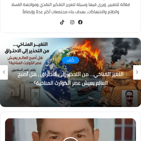
فعّالة للتغيير، ويرى فيها وسيلة لتعزيز التفكير النقدي ومواجهة الفساد
والظلم والانتهاكات، بهدف بناء مجتمعات أكثر عدلاً وإنصافاً.
TikTok
فيسبوك
انستقرام
كُتاب
التغير المناخي… من التحذير إلى الاحتراق ، هل أصبح
العالم يعيش عصر الكوارث المناخية؟