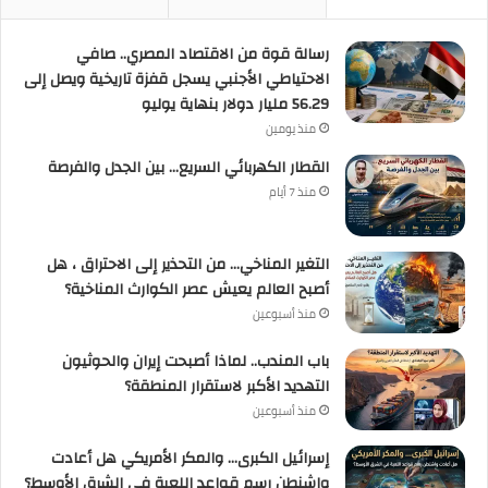
رسالة قوة من الاقتصاد المصري.. صافي
الاحتياطي الأجنبي يسجل قفزة تاريخية ويصل إلى
56.29 مليار دولار بنهاية يوليو
منذ يومين
القطار الكهربائي السريع… بين الجدل والفرصة
منذ 7 أيام
التغير المناخي… من التحذير إلى الاحتراق ، هل
أصبح العالم يعيش عصر الكوارث المناخية؟
منذ أسبوعين
باب المندب.. لماذا أصبحت إيران والحوثيون
التهديد الأكبر لاستقرار المنطقة؟
منذ أسبوعين
إسرائيل الكبرى… والمكر الأمريكي هل أعادت
واشنطن رسم قواعد اللعبة في الشرق الأوسط؟