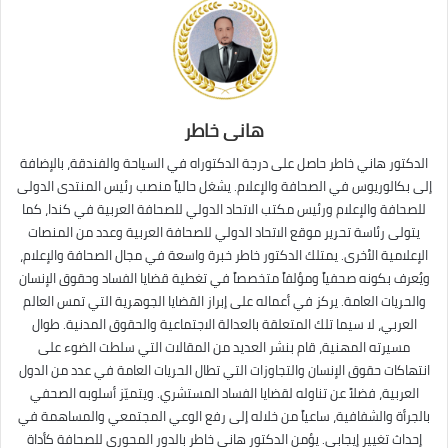
هانى خاطر
الدكتور هاني خاطر حاصل على درجة الدكتوراه في السياحة والفندقة، بالإضافة
إلى بكالوريوس في الصحافة والإعلام. يشغل حالياً منصب رئيس المنتدى الدولى
للصحافة والإعلام ورئيس مكتب الاتحاد الدولي للصحافة العربية في كندا، كما
يتولى رئاسة تحرير موقع الاتحاد الدولي للصحافة العربية وعدد من المنصات
الإعلامية الأخرى. يمتلك الدكتور خاطر خبرة واسعة في مجال الصحافة والإعلام،
ويُعرف بكونه صحفياً ومؤلفاً متخصصاً في تغطية قضايا الفساد وحقوق الإنسان
والحريات العامة. يركز في أعماله على إبراز القضايا الجوهرية التي تمس العالم
العربي، لا سيما تلك المتعلقة بالعدالة الاجتماعية والحقوق المدنية. طوال
مسيرته المهنية، قام بنشر العديد من المقالات التي سلطت الضوء على
انتهاكات حقوق الإنسان والتجاوزات التي تطال الحريات العامة في عدد من الدول
العربية، فضلاً عن تناوله لقضايا الفساد المستشري. ويتميّز أسلوبه الصحفي
بالجرأة والشفافية، ساعياً من خلاله إلى رفع الوعي المجتمعي والمساهمة في
إحداث تغيير إيجابي. يؤمن الدكتور هاني خاطر بالدور المحوري للصحافة كأداة