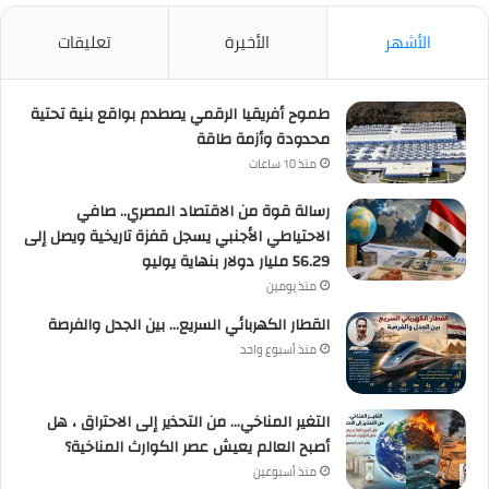
الأشهر
الأخيرة
تعليقات
طموح أفريقيا الرقمي يصطدم بواقع بنية تحتية
محدودة وأزمة طاقة
منذ 10 ساعات
رسالة قوة من الاقتصاد المصري.. صافي
الاحتياطي الأجنبي يسجل قفزة تاريخية ويصل إلى
56.29 مليار دولار بنهاية يوليو
منذ يومين
القطار الكهربائي السريع… بين الجدل والفرصة
منذ أسبوع واحد
التغير المناخي… من التحذير إلى الاحتراق ، هل
أصبح العالم يعيش عصر الكوارث المناخية؟
منذ أسبوعين