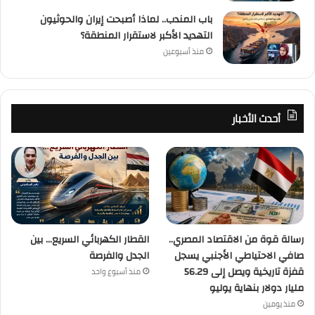
باب المندب.. لماذا أصبحت إيران والحوثيون
التهديد الأكبر لاستقرار المنطقة؟
منذ أسبوعين
أحدث الأخبار
رسالة قوة من الاقتصاد المصري..
القطار الكهربائي السريع… بين
صافي الاحتياطي الأجنبي يسجل
الجدل والفرصة
قفزة تاريخية ويصل إلى 56.29
منذ أسبوع واحد
مليار دولار بنهاية يوليو
منذ يومين