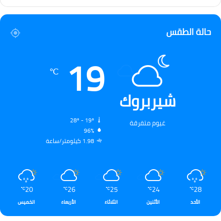
حالة الطقس
19
℃
شيربروك
28º - 19º
غيوم متفرقة
96%
1.98 كيلومتر/ساعة
20
26
25
24
28
℃
℃
℃
℃
℃
الأحد
الأثنين
الثلاثاء
الأربعاء
الخميس