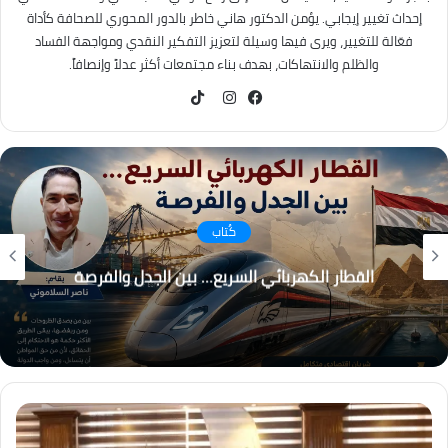
إحداث تغيير إيجابي. يؤمن الدكتور هاني خاطر بالدور المحوري للصحافة كأداة
فعّالة للتغيير، ويرى فيها وسيلة لتعزيز التفكير النقدي ومواجهة الفساد
والظلم والانتهاكات، بهدف بناء مجتمعات أكثر عدلاً وإنصافاً.
TikTok
فيسبوك
انستقرام
كُتاب
القطار الكهربائي السريع… بين الجدل والفرصة