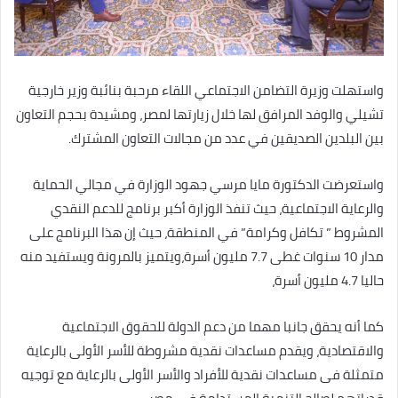
واستهلت وزيرة التضامن الاجتماعي اللقاء مرحبة بنائبة وزير خارجية
تشيلي والوفد المرافق لها خلال زيارتها لمصر، ومشيدة بحجم التعاون
بين البلدين الصديقين في عدد من مجالات التعاون المشترك.
واستعرضت الدكتورة مايا مرسي جهود الوزارة في مجالي الحماية
والرعاية الاجتماعية، حيث تنفذ الوزارة أكبر برنامج للدعم النقدي
المشروط ” تكافل وكرامة” في المنطقة، حيث إن هذا البرنامج على
مدار 10 سنوات غطى 7.7 مليون أسرة،ويتميز بالمرونة ويستفيد منه
حاليا 4.7 مليون أسرة،
كما أنه يحقق جانبا مهما من دعم الدولة للحقوق الاجتماعية
والاقتصادية، ويقدم مساعدات نقدية مشروطة للأسر الأولى بالرعاية
متمثلة فى مساعدات نقدية للأفراد والأسر الأولى بالرعاية مع توجيه