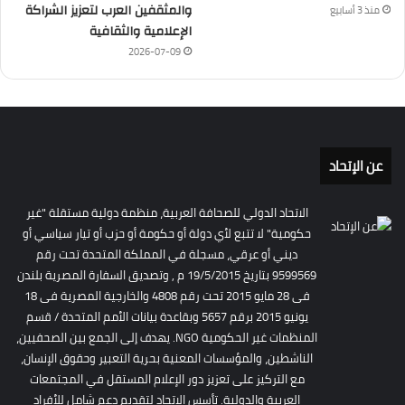
والمثقفين العرب لتعزيز الشراكة
منذ 3 أسابيع
الإعلامية والثقافية
2026-07-09
عن الإتحاد
الاتحاد الدولي للصحافة العربية، منظمة دولية مستقلة "غير
حكومية" لا تتبع لأي دولة أو حكومة أو حزب أو تيار سياسي أو
ديني أو عرقي، مسجلة في المملكة المتحدة تحت رقم
9599569 بتاريخ 19/5/2015 م , وتصديق السفارة المصرية بلندن
فى 28 مايو 2015 تحت رقم 4808 والخارجية المصرية فى 18
يونيو 2015 برقم 5657 وبقاعدة بيانات الأمم المتحدة / قسم
المنظمات غير الحكومية NGO. يهدف إلى الجمع بين الصحفيين،
الناشطين، والمؤسسات المعنية بحرية التعبير وحقوق الإنسان،
مع التركيز على تعزيز دور الإعلام المستقل في المجتمعات
العربية والدولية. تأسس الاتحاد لتقديم دعم شامل للأفراد