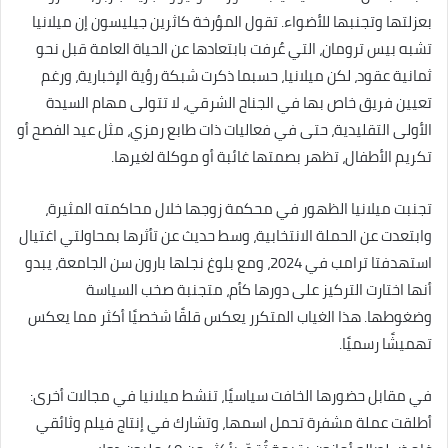
بعزلتها وتجنبها للأضواء. تقول المؤرخة كاثرين جيليسون إن ميلانيا
تشبه بيس ترومان، التي عُرفت بابتعادها عن الحياة العامة قبل نحو
ثمانية عقود، لكن ميلانيا، حسبما ذكرت شبكة رؤية الإخبارية، ورغم
تعيين فريق خاص بها في الجناح الشرقي، لا تتولى مهام السيدة
الأولى التقليدية، حتى في فعاليات ذات طابع رمزي، مثل عيد الفصح أو
تكريم الأطفال، تظهر بصمتها غائبة أو موكلة لغيرها.
تجنبت ميلانيا الظهور في محكمة زوجها خلال محاكمته المثيرة،
وابتعدت عن الحملة الانتخابية، وسط حديث عن تأثرها بمحاولتي اغتيال
استهدفتا ترامب في 2024، ومع بلوغ نجلها بارون سن الجامعة، يبدو
أنها اختارت التركيز على دورها كأم، متجنبة صخب السياسة
وضغوطها. هذا الغياب المتكرر يعكس قلقًا شخصيًا أكثر مما يعكس
تهميشًا رسميًا.
في مقابل حضورها الخافت سياسيًا، تنشط ميلانيا في مجالات أخرى:
أطلقت عملة مشفرة تحمل اسمها، وتشارك في إنتاج فيلم وثائقي