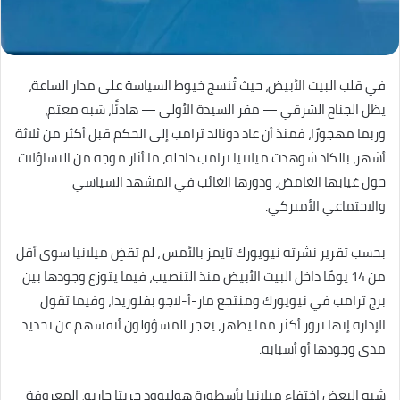
في قلب البيت الأبيض، حيث تُنسج خيوط السياسة على مدار الساعة،
يظل الجناح الشرقي — مقر السيدة الأولى — هادئًا، شبه معتم،
وربما مهجورًا، فمنذ أن عاد دونالد ترامب إلى الحكم قبل أكثر من ثلاثة
أشهر، بالكاد شوهدت ميلانيا ترامب داخله، ما أثار موجة من التساؤلات
حول غيابها الغامض، ودورها الغائب في المشهد السياسي
والاجتماعي الأميركي.
بحسب تقرير نشرته نيويورك تايمز بالأمس ، لم تقضِ ميلانيا سوى أقل
من 14 يومًا داخل البيت الأبيض منذ التنصيب، فيما يتوزع وجودها بين
برج ترامب في نيويورك ومنتجع مار-أ-لاجو بفلوريدا، وفيما تقول
الإدارة إنها تزور أكثر مما يظهر، يعجز المسؤولون أنفسهم عن تحديد
مدى وجودها أو أسبابه.
شبه البعض اختفاء ميلانيا بأسطورة هوليوود جريتا جاربو، المعروفة