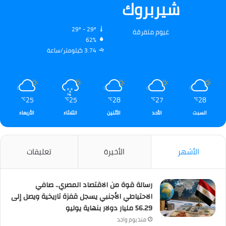
شيربروك
29º - 29º
غيوم متفرقة
62%
3.74 كيلومتر/ساعة
25
25
28
27
28
℃
℃
℃
℃
℃
السبت
الأحد
الأثنين
الثلاثاء
الأربعاء
الأشهر
الأخيرة
تعليقات
رسالة قوة من الاقتصاد المصري.. صافي
الاحتياطي الأجنبي يسجل قفزة تاريخية ويصل إلى
56.29 مليار دولار بنهاية يوليو
منذ يوم واحد