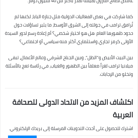
غامض لصالح أمازون بقيمة تُقدّر بأكثر من 40 مليون دولار.
كما شاركت في بعض الفعاليات الدولية مثل جنازة البابا، لكنها لم
تُرافق ترامب في جولته إلى الشرق الأوسط، ما يثير تساؤلات حول
حدود ظهورها العام: هل هو اختيار شخصي؟ أم إعادة رسم لدور السيدة
الأولى كرمز تجاري واستثماري أكثر منه سياسي أو اجتماعي؟
بين البيت الأبيض و”الظل”، وبين الجناح الشرقي وعالم الأعمال، تبقى
ميلانيا ترامب لغزاً معلقاً بين الظهور والغياب، في رئاسة تعج بالأسئلة
وتخلو من الإجابات.
اكتشاف المزيد من الاتحاد الدولى للصحافة
العربية
اشترك للحصول على أحدث التدوينات المرسلة إلى بريدك الإلكتروني.