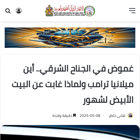
القائمة
تسجيل
بح
الدخول
عن
غموض في الجناح الشرقي.. أين
ميلانيا ترامب ولماذا غابت عن البيت
الأبيض لشهور
هانى خاطر
2025-05-08
دقيقة واحدة