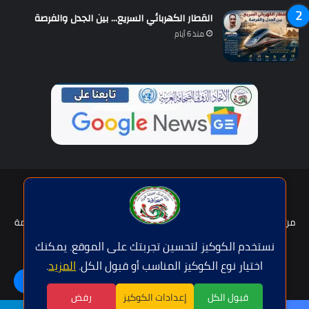
القطار الكهربائي السريع… بين الجدل والفرصة
منذ 6 أيام
حقوق النشر © | جميع الحقوق محفوظة للاتحاد الدولى للصحافة العربية
2026
من نحن؟
هيئة التحرير
عضوية الإتحاد
سياسة الخصوصية
شروط الخدمة
للإعلان
اتصل بنا
نستخدم الكوكيز لتحسين تجربتك على الموقع. يمكنك
اختيار نوع الكوكيز المناسب أو قبول الكل.
المزيد
.
فيسبوك
تويتر
يوتيوب
واتساب
اللغة | Langue
قبول الكل
إعدادات الكوكيز
رفض