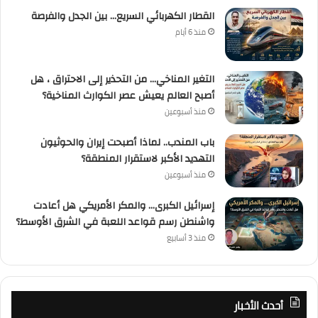
القطار الكهربائي السريع… بين الجدل والفرصة
منذ 6 أيام
التغير المناخي… من التحذير إلى الاحتراق ، هل
أصبح العالم يعيش عصر الكوارث المناخية؟
منذ أسبوعين
باب المندب.. لماذا أصبحت إيران والحوثيون
التهديد الأكبر لاستقرار المنطقة؟
منذ أسبوعين
إسرائيل الكبرى… والمكر الأمريكي هل أعادت
واشنطن رسم قواعد اللعبة في الشرق الأوسط؟
منذ 3 أسابيع
أحدث الأخبار