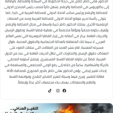
الدكتور هاني خاطر حاصل على درجة الدكتوراه في السياحة والفندقة، بالإضافة
إلى بكالوريوس في الصحافة والإعلام. يشغل حالياً منصب رئيس المنتدى الدولى
للصحافة والإعلام ورئيس مكتب الاتحاد الدولي للصحافة العربية في كندا، كما
يتولى رئاسة تحرير موقع الاتحاد الدولي للصحافة العربية وعدد من المنصات
الإعلامية الأخرى. يمتلك الدكتور خاطر خبرة واسعة في مجال الصحافة والإعلام،
ويُعرف بكونه صحفياً ومؤلفاً متخصصاً في تغطية قضايا الفساد وحقوق الإنسان
والحريات العامة. يركز في أعماله على إبراز القضايا الجوهرية التي تمس العالم
العربي، لا سيما تلك المتعلقة بالعدالة الاجتماعية والحقوق المدنية. طوال
مسيرته المهنية، قام بنشر العديد من المقالات التي سلطت الضوء على
انتهاكات حقوق الإنسان والتجاوزات التي تطال الحريات العامة في عدد من الدول
العربية، فضلاً عن تناوله لقضايا الفساد المستشري. ويتميّز أسلوبه الصحفي
بالجرأة والشفافية، ساعياً من خلاله إلى رفع الوعي المجتمعي والمساهمة في
إحداث تغيير إيجابي. يؤمن الدكتور هاني خاطر بالدور المحوري للصحافة كأداة
فعّالة للتغيير، ويرى فيها وسيلة لتعزيز التفكير النقدي ومواجهة الفساد
والظلم والانتهاكات، بهدف بناء مجتمعات أكثر عدلاً وإنصافاً.
TikTok
فيسبوك
انستقرام