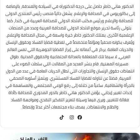
الدكتور هاني خاطر حاصل على درجة الدكتوراه في السياحة والفندقة، بالإضافة
إلى بكالوريوس في الصحافة والإعلام. يشغل حالياً منصب رئيس المنتدى الدولى
للصحافة والإعلام ورئيس مكتب الاتحاد الدولي للصحافة العربية في كندا، كما
يتولى رئاسة تحرير موقع الاتحاد الدولي للصحافة العربية وعدد من المنصات
الإعلامية الأخرى. يمتلك الدكتور خاطر خبرة واسعة في مجال الصحافة والإعلام،
ويُعرف بكونه صحفياً ومؤلفاً متخصصاً في تغطية قضايا الفساد وحقوق الإنسان
والحريات العامة. يركز في أعماله على إبراز القضايا الجوهرية التي تمس العالم
العربي، لا سيما تلك المتعلقة بالعدالة الاجتماعية والحقوق المدنية. طوال
مسيرته المهنية، قام بنشر العديد من المقالات التي سلطت الضوء على
انتهاكات حقوق الإنسان والتجاوزات التي تطال الحريات العامة في عدد من الدول
العربية، فضلاً عن تناوله لقضايا الفساد المستشري. ويتميّز أسلوبه الصحفي
بالجرأة والشفافية، ساعياً من خلاله إلى رفع الوعي المجتمعي والمساهمة في
إحداث تغيير إيجابي. يؤمن الدكتور هاني خاطر بالدور المحوري للصحافة كأداة
فعّالة للتغيير، ويرى فيها وسيلة لتعزيز التفكير النقدي ومواجهة الفساد
والظلم والانتهاكات، بهدف بناء مجتمعات أكثر عدلاً وإنصافاً.
TikTok
فيسبوك
انستقرام