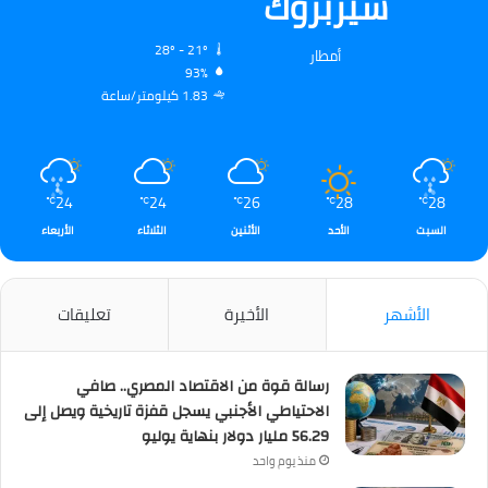
شيربروك
28º - 21º
أمطار
93%
1.83 كيلومتر/ساعة
24
24
26
28
28
℃
℃
℃
℃
℃
السبت
الأحد
الأثنين
الثلاثاء
الأربعاء
الأشهر
الأخيرة
تعليقات
رسالة قوة من الاقتصاد المصري.. صافي
الاحتياطي الأجنبي يسجل قفزة تاريخية ويصل إلى
56.29 مليار دولار بنهاية يوليو
منذ يوم واحد