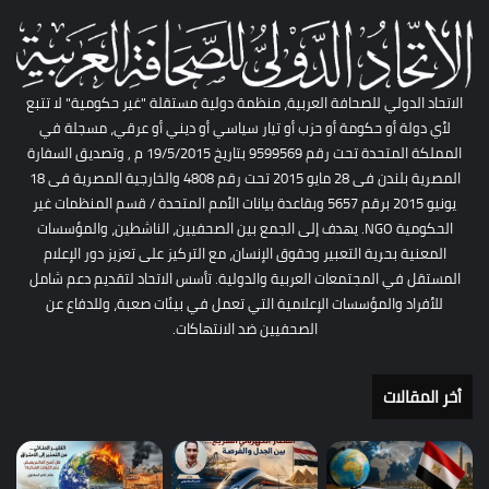
الاتحاد الدولي للصحافة العربية، منظمة دولية مستقلة "غير حكومية" لا تتبع
لأي دولة أو حكومة أو حزب أو تيار سياسي أو ديني أو عرقي، مسجلة في
المملكة المتحدة تحت رقم 9599569 بتاريخ 19/5/2015 م , وتصديق السفارة
المصرية بلندن فى 28 مايو 2015 تحت رقم 4808 والخارجية المصرية فى 18
يونيو 2015 برقم 5657 وبقاعدة بيانات الأمم المتحدة / قسم المنظمات غير
الحكومية NGO. يهدف إلى الجمع بين الصحفيين، الناشطين، والمؤسسات
المعنية بحرية التعبير وحقوق الإنسان، مع التركيز على تعزيز دور الإعلام
المستقل في المجتمعات العربية والدولية. تأسس الاتحاد لتقديم دعم شامل
للأفراد والمؤسسات الإعلامية التي تعمل في بيئات صعبة، وللدفاع عن
الصحفيين ضد الانتهاكات.
أخر المقالات