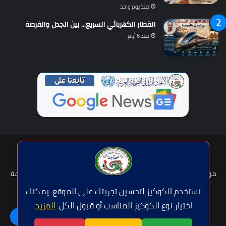
منذ يوم واحد
القطار الكهربائي السريع… بين الجدل والفرصة
منذ 6 أيام
حقوق النشر © | جميع الحقوق محفوظة للاتحاد الدولى للصحافة العربية
2026
من نحن؟
هيئة التحرير
عضوية الإتحاد
سياسة الخصوصية
شروط الخدمة
للإعلان
اتصل بنا
نستخدم الكوكيز لتحسين تجربتك على الموقع. يمكنك
اختيار نوع الكوكيز المناسب أو قبول الكل.
المزيد
.
فيسبوك
تويتر
يوتيوب
واتساب
اللغة | Langue