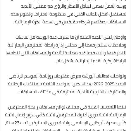
ورشة العمل تسعى لتبادل الأفكار والرؤى مع ممثلي الأندية
لمستقبل أفضل للجانب الفني في منظومة الاحتراف وتطوير هذه
المسابقات بصفتهم شركاء حقيقيين في نهضة الكرة الإماراتية .
وأوضح رئيس اللجنة الفنية أن ما سترتب عنه الورشة من نقاشات
وملاحظات سيتم رفعها إلى مجلس إدارة رابطة المحترفين الإماراتية
للنظر فيها والبت فيما فيه مصلحة للأندية وللمسابقات التي تنظمها
الرابطة وكرة القدم الإماراتية بشكل عام.
وتواصلت فعاليات الورشة بعرض مقترحات روزنامة الموسم الرياضي
الجديد 2025-2026 بعد تسكين المواعيد الخاصة بالمنتخبات الوطنية
والمشاركات الخارجية للأندية المحترفة في مختلف المسابقات.
تلتها التعديلات الفنية في مختلف لوائح مسابقات رابطة المحترفين
الإماراتية: لائحة دوري أدنوك للمحترفين، لائحة كأس سوبر إعمار، لائحة
كأس مصرف أبوظبي الإسلامي ولائحة دوري المحترفين تحت 23 سنة،
وتخص تسجيل ومشاركة اللاعبين في المسابقات. كما تم استعراض