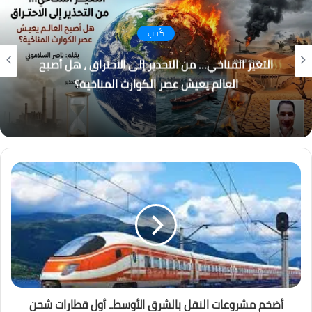
كُتاب
التغير المناخي… من التحذير إلى الاحتراق ، هل أصبح
العالم يعيش عصر الكوارث المناخية؟
أضخم مشروعات النقل بالشرق الأوسط.. أول قطارات شحن