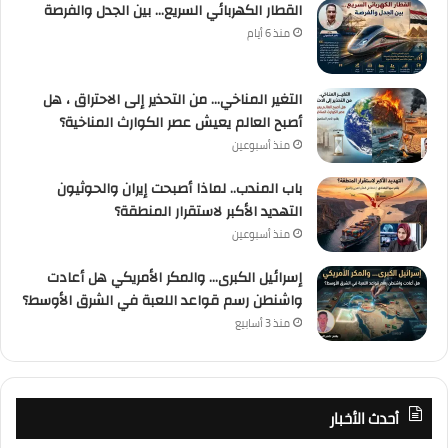
القطار الكهربائي السريع… بين الجدل والفرصة
منذ 6 أيام
التغير المناخي… من التحذير إلى الاحتراق ، هل
أصبح العالم يعيش عصر الكوارث المناخية؟
منذ أسبوعين
باب المندب.. لماذا أصبحت إيران والحوثيون
التهديد الأكبر لاستقرار المنطقة؟
منذ أسبوعين
إسرائيل الكبرى… والمكر الأمريكي هل أعادت
واشنطن رسم قواعد اللعبة في الشرق الأوسط؟
منذ 3 أسابيع
أحدث الأخبار