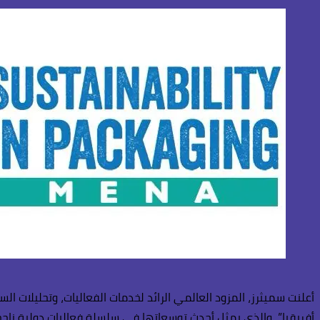
أعلنت سميثرز، المزود العالمي الرائد لخدمات الفعاليات، وتحليلات ال
أفريقيا”، والذي يمثل أحدث توسعاتها في سلسلة فعاليات دولية ناجحة أ