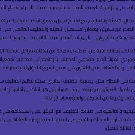
ز في مجال التعبئة والتغليف، مع تقديم تحليل معمق لأحدث ممارسات و
تجاوز هذه الأسواق – إلى جانب آسيا وأمريكا اللاتينية – متوسط النم
ا تحت مظلته نخبة من أصحاب المصلحة من مختلف مراحل سلسلة القيمة
وير، موردي المواد الخام، مقدمي الخدمات، بالإضافة إلى عدد من الجمع
اصل، واستكشاف سبل التعاون في سبيل تسريع التحوّل نحو ممارسات ت
لة في القطاع، مثل: جمعية التغليف الدائري، هيئة تنظيم التغليف في
واد البيولوجية، رولاند بيرغر، هورايزون، هوتاماكي، رافاجو لإعادة الت
رييتف وغيرها من الشركات والمؤسسات الرائدة.
لإقليمية والعالمية في صناعة التغليف، مع التركيز على الاستدامة 
. كما يتناول التحديات والفرص في البنية التحتية لإدارة النفايات في ا
لقابلة للتحلل.