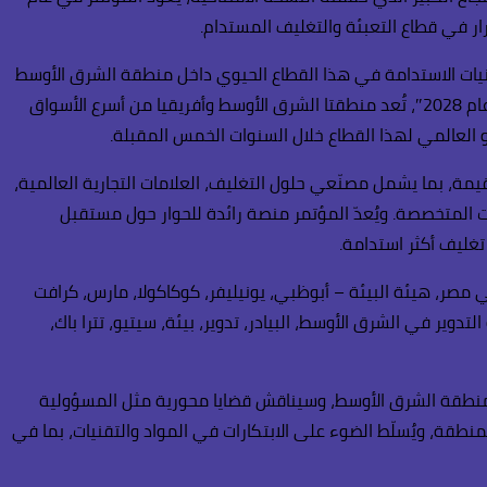
تقنيات الاستدامة في هذا القطاع الحيوي داخل منطقة الشرق الأوسط
وشمال أفريقيا، التي تشهد تطورًا متسارعًا. وبحسب التقرير الصناعي الصادر عن سميثرز بعنوان “مستقبل التعبئة والتغليف العالمي حتى عام 2028″، تُعد منطقتا الشرق الأوسط وأفريقيا من أسرع الأسواق
و العالمي لهذا القطاع خلال السنوات الخمس المقبلة.
، بما يشمل مصنّعي حلول التغليف، العلامات التجارية العالمية،
يات المتخصصة. ويُعدّ المؤتمر منصة رائدة للحوار حول مستقبل
غليف أكثر استدامة.
 مصر، هيئة البيئة – أبوظبي، يونيليفر، كوكاكولا، مارس، كرافت
دوير في الشرق الأوسط، البيادر، تدوير، بيئة، سيتيو، تترا باك،
في منطقة الشرق الأوسط، وسيناقش قضايا محورية مثل المسؤولية
لمنطقة، ويُسلّط الضوء على الابتكارات في المواد والتقنيات، بما في