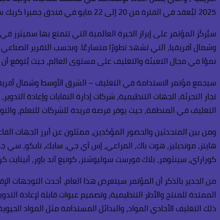
2025 ليُعقد في الفترة من 20 إلى 22 مايو في فندق جميرا كريك سايد، دبي، الإمارات العربية المتحدة، بحضور نخبة من الخبراء وصنّاع القرار في قطاع التعبئة والتغليف المستدام.
سيُركّز المؤتمر على إبراز الخبرة العالمية التي تتمتع بها سميثر
نموًا في مجال التعبئة والتغليف على مستوى العالم، حيث يُتوقع أن ت
سيجمع مؤتمر الاستدامة في التغليف – الشرق الأوسط وشمال أفريقي
تجار التجزئة، الجهات التنظيمية، شركات إدارة النفايات وإعادة التد
التغليف في المنطقة، حيث يوفر فرصة فريدة للشركات للتعلم، والتو
ومن بين المتحدثين والحضور المؤكدين، ممثلون عن أبرز الجهات الفاع
هاينز، مونديليز، هوت باك، المراعي، إس آي جي، سابك، نابكو، سي جي للم
كوراراي، سينثومر، بلاك فورست سوليوشنز، كونيغ آند باور، أبيتايت ك
من الجدير بالذكر أن المؤتمر سيتعرض هذا العام، أحدث التوجهات ا
الممتدة للمنتج والأطر التنظيمية، وتصميم عبوات قابلة لإعادة التدوير
ذلك التغليف الأحادي المواد، والبدائل المستدامة مثل المواد الحيوية ا