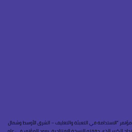
 من مؤتمر “الاستدامة في التعبئة والتغليف – الشرق الأوسط وشمال
نجاح الكبير الذي حققته النسخة الافتتاحية، يعود المؤتمر في عام