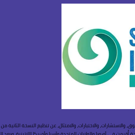
سوق، والاستشارات، والاختبارات، والامتثال، عن تنظيم النسخة الثانية
ُقيمت في أوروبا والولايات المتحدة وآسيا وأمريكا اللاتينية. وبعد ال