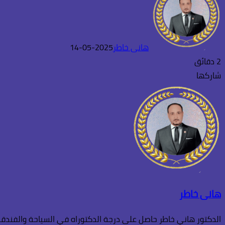
هانى خاطر
2025-05-14
2 دقائق
شاركها
تويتر
طباعة
تيلقرام
واتساب
ماسنجر
ماسنجر
لينكدإن
فيسبوك
هانى خاطر
الدكتور هاني خاطر حاصل على درجة الدكتوراه في السياحة والفندقة،