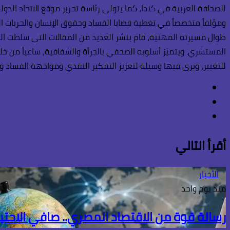
للصحافة العربية في كندا، كما يتولى رئاسة تحرير موقع الاتحاد الدو
ومؤلفاً متخصصاً في تغطية قضايا الفساد وحقوق الإنسان والحريات الع
طوال مسيرته المهنية، قام بنشر العديد من المقالات التي سلطت الضو
المستشري. ويتميّز أسلوبه الصحفي بالجرأة والشفافية، ساعياً من خل
للتغيير، ويرى فيها وسيلة لتعزيز التفكير النقدي ومواجهة الفساد وال
فيسبوك
انستقرام
TikTok
أقرأ التالي
الأخبار
منذ يوم واحد
رسالة قوة من الاقتصاد المصري.. صافي الاحتياطي الأجنبي يسج