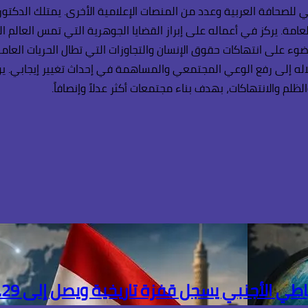
لي للصحافة العربية وعدد من المنصات الإعلامية الأخرى. يمتلك الدكتو
امة. يركز في أعماله على إبراز القضايا الجوهرية التي تمس العالم الع
ء على انتهاكات حقوق الإنسان والتجاوزات التي تطال الحريات العامة 
اله إلى رفع الوعي المجتمعي والمساهمة في إحداث تغيير إيجابي. يؤم
ظلم والانتهاكات، بهدف بناء مجتمعات أكثر عدلاً وإنصافاً.
ل قفزة تاريخية ويصل إلى 56.29 مليار دولار بنهاية يوليو