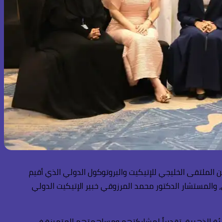
 الملتقى الخليجي للإتيكيت والبروتوكول الدولي الذي أقيم
المستشار الدكتور محمد المرزوقي خبير الإتيكيت الدولي
ت” من الفئة الذهبية، تقديراً لمشاركتهم ومساهمتهم المتميزة في