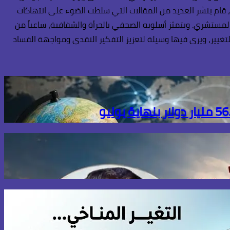
، قام بنشر العديد من المقالات التي سلطت الضوء على انتهاكات
المستشري. ويتميّز أسلوبه الصحفي بالجرأة والشفافية، ساعياً من
تغيير، ويرى فيها وسيلة لتعزيز التفكير النقدي ومواجهة الفساد