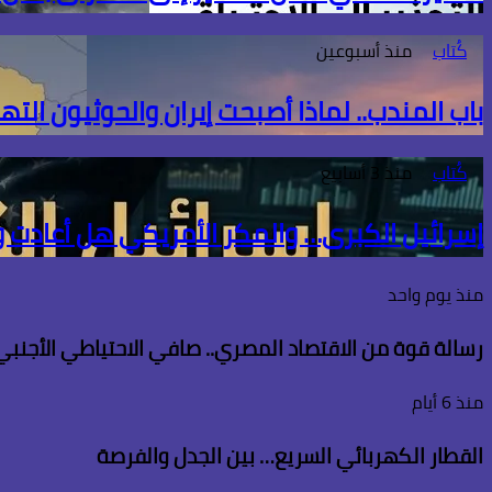
كُتاب
منذ أسبوعين
باب المندب.. لماذا أصبحت إيران والحوثيون الته
كُتاب
منذ 3 أسابيع
إسرائيل الكبرى… والمكر الأمريكي هل أعادت
منذ يوم واحد
رسالة قوة من الاقتصاد المصري.. صافي الاحتياطي الأجنبي يسجل قفزة تاريخية 
منذ 6 أيام
القطار الكهربائي السريع… بين الجدل والفرصة