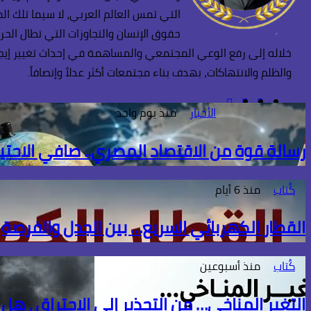
التي تمس العالم العربي، لا سيما تلك ا
حقوق الإنسان والتجاوزات التي تطال الحر
خلاله إلى رفع الوعي المجتمعي والمساهمة في إحداث تغيير إيجابي
والظلم والانتهاكات، بهدف بناء مجتمعات أكثر عدلاً وإنصافاً.
فيسبوك
TikTok
انستقرام
الأخبار
منذ يوم واحد
رسالة قوة من الاقتصاد المصري.. صافي الاحتياطي الأجنبي يسج
كُتاب
منذ 6 أيام
القطار الكهربائي السريع… بين الجدل والفرصة
كُتاب
منذ أسبوعين
التغير المناخي… من التحذير إلى الاحتراق ، هل