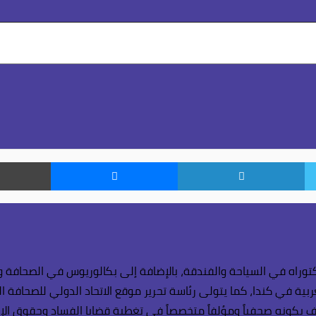
تويتر
لينكدإن
ماسنجر
وراه في السياحة والفندقة، بالإضافة إلى بكالوريوس في الصحافة وال
بية في كندا، كما يتولى رئاسة تحرير موقع الاتحاد الدولي للصحافة ال
 بكونه صحفياً ومؤلفاً متخصصاً في تغطية قضايا الفساد وحقوق الإنسا