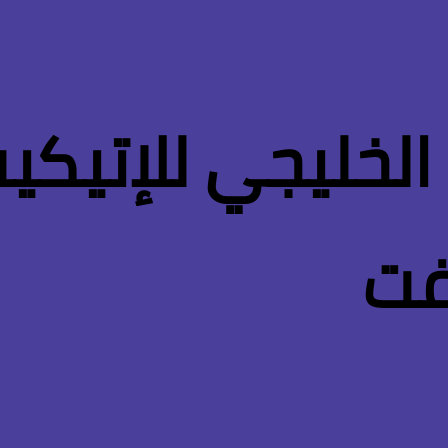
الخليجي للإتيكي
فت