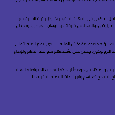
لي”، و”فن التعامل المهني في الجهات الحكومية”، و”إتيكيت الحديث مع
حمد المرزوقي، والمهندس خليفة عبدالوهاب العوضي، وحمدان
وقال الدكتور الخبير خالد الظنحاني “إن الملتقى الخليجي هو باكورة فعاليات برنامج “فارس الإتيكيت” الذي يعود في موسمه الثاني 2025 برؤية جديدة، مؤكدًا أن الملتقى الذي ينظم للمرة الأولى
د البروتوكول، وعمل على تشجيعهم بمواصلة التعلم والإبداع
ين والمنظمين، موضحاً أن هذه النجاحات المتواصلة لفعاليات
للبرنامج أحد أهم وأبرز أحداث التنمية البشرية على