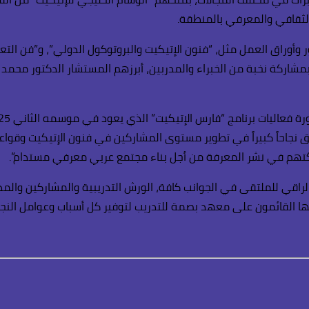
الثقافي والمعرفي بالمنطقة.
ى 3 أيام ـ مجموعة من المحاور وأوراق العمل مثل، “فنون الإتيكيت والبروتوكول الدو
ة، بمشاركة نخبة من الخبراء والمدربين، أبرزهم المستشار الدكتور م
 نجاحاً كبيراً في تطوير مستوى المشاركين في فنون الإتيكيت وقواع
اركتهم في نشر المعرفة من أجل بناء مجتمع عربي معرفي مستدام”.
اقي للملتقى في الجوانب كافة، الورش التدريبية والمشاركين والمدرب
لها القائمون على معهد بصمة للتدريب لتوفير كل أسباب وعوامل النجاح 