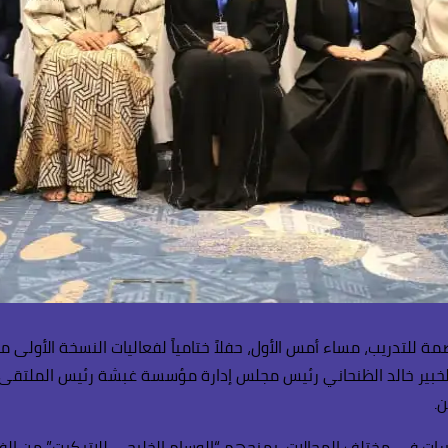
لتدريب، مساء أمس الأول، حفلاً ختامياً لفعاليات النسخة الأولى من
بير خالد الظنحاني رئيس مجلس إدارة مؤسسة غبشة رئيس الملتقى، و
.
ربية من أصحاب الخبرات في مختلف المجالات، بمنحهم “الوسام الخليجي للإتيكي