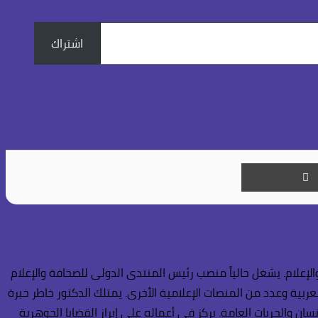
اشتراك
طباعة
إعلام. يشغل حالياً منصب رئيس المنتدى الدولى للصحافة والإعلام
عربية وعدد من المنصات الإعلامية الأخرى. يمتلك الدكتور خاطر خبرة
ن والحريات العامة. يركز في أعماله على إبراز القضايا الجوهرية