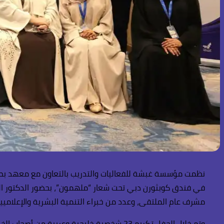
نظمت مؤسسة غبشة للفعاليات والتدريب بالتعاون مع معهد بصمة ل
في فندق كوبثورن دبي تحت شعار “ملهمون”، بحضور الدكتور الخ
مشرف عام الملتقى، وعدد من خبراء التنمية البشرية والإعلاميين
وتم خلال الحفل تكريم 23 شخصية خليجية وع