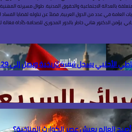
لمتعلقة بالعدالة الاجتماعية والحقوق المدنية. طوال مسيرته المهنية
يات العامة في عدد من الدول العربية، فضلاً عن تناوله لقضايا الفساد 
. يؤمن الدكتور هاني خاطر بالدور المحوري للصحافة كأداة فعّالة لل
أقرأ التالي
ل قفزة تاريخية ويصل إلى 56.29 مليار دولار بنهاية يوليو
 أصبح العالم يعيش عصر الكوارث المناخية؟