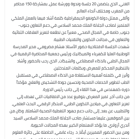
الغني، الذي يتضمن 20 جلسة وندوة وورشة عمل، بمشاركة 150 محاضر
من المغرب ومختلف أنحاء العالم.
وألقى ممثل دولة الكونغو الديمقراطية كلمة أشاد فيها بالعمل الملكي
المتميز لصاحب الجلالة الملك محمد السادس في دعم التعاون جنوب-
جنوب، خاصة في المجال الصحي، معبراً عن تطلعه لتعزيز العلاقات الثنائية
والتعاون في مجالات التكوين والتقنيات الطبية.
شهدت الجلسة الافتتاحية حضور الأستاذ هشام مضرومي، مدير المدرسة
الوطنية العليا للكهرباء والميكانيك ورئيس جمعية المحاضرة الرقمية في
المجال الطبي بالذكاء الاصطناعي والشبكات، الذي رحب بالحضور وأشاد
بالتنظيم المحكم للمعرض وبكلمات المتدخلين.
وأبرز في كلمته أهمية الاستفادة من الذكاء الاصطناعي في مستقبل
الطب لتطوير الخدمات الصحية وتحسين جودة التشخيص والعلاج، مؤكداً
دوره كمهندس في هذا اللقاء إلى جانب رئيس الدورة.
من جانب آخر، تميز المعرض بتوقيع عدد من الاتفاقيات التي تهدف إلى
تعزيز التعاون في ميادين التكوين الطبي، الابتكار الرقمي، البحث العلمي،
والتطبيب عن بعد، إلى جانب دعم جهود التغطية الصحية الشاملة، وكان من
بين الموقعين عليها مستشار صاحب الجلالة الملك محمد السادس، السيد
أندري أزولاي، ما يؤكد الاهتمام الكبير بهذه المجالات الحيوية.
ومن بين الحضور المميزين أيضًا، د. رجاء غانمي، الحاصلة على جائزة العلوم