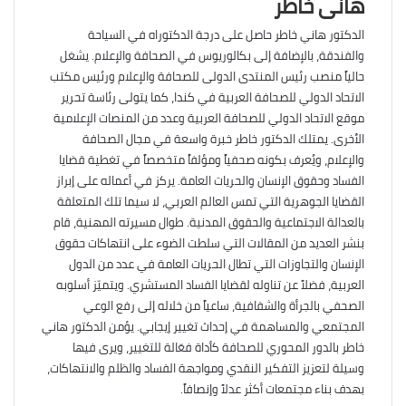
هانى خاطر
الدكتور هاني خاطر حاصل على درجة الدكتوراه في السياحة
والفندقة، بالإضافة إلى بكالوريوس في الصحافة والإعلام. يشغل
حالياً منصب رئيس المنتدى الدولى للصحافة والإعلام ورئيس مكتب
الاتحاد الدولي للصحافة العربية في كندا، كما يتولى رئاسة تحرير
موقع الاتحاد الدولي للصحافة العربية وعدد من المنصات الإعلامية
الأخرى. يمتلك الدكتور خاطر خبرة واسعة في مجال الصحافة
والإعلام، ويُعرف بكونه صحفياً ومؤلفاً متخصصاً في تغطية قضايا
الفساد وحقوق الإنسان والحريات العامة. يركز في أعماله على إبراز
القضايا الجوهرية التي تمس العالم العربي، لا سيما تلك المتعلقة
بالعدالة الاجتماعية والحقوق المدنية. طوال مسيرته المهنية، قام
بنشر العديد من المقالات التي سلطت الضوء على انتهاكات حقوق
الإنسان والتجاوزات التي تطال الحريات العامة في عدد من الدول
العربية، فضلاً عن تناوله لقضايا الفساد المستشري. ويتميّز أسلوبه
الصحفي بالجرأة والشفافية، ساعياً من خلاله إلى رفع الوعي
المجتمعي والمساهمة في إحداث تغيير إيجابي. يؤمن الدكتور هاني
خاطر بالدور المحوري للصحافة كأداة فعّالة للتغيير، ويرى فيها
وسيلة لتعزيز التفكير النقدي ومواجهة الفساد والظلم والانتهاكات،
بهدف بناء مجتمعات أكثر عدلاً وإنصافاً.