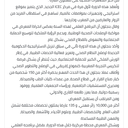
من أكبر التظاهرات الصحية على مستوى القارة .
وتُعقد هذه الدورة لأول مرة في مركز ICEC الجديد، الذي يتميز بموقع
استراتيجي وتجهيزات بمواصفات عالمية، تساهم في استقطاب المزيد من
الزوار والعارضين من المغرب وخارجها .
وقال بنجلون أن البرنامج العلمي لهذه السنة يعكس انخراط المعرض في
مواكبة الإصلاحات الصحية الوطنية، ويدعم الرؤية الملكية لتوسيع الحماية
الاجتماعية والنهوض بالقطاع الصحي بشكل عام.
وأكد بنجلون ان هذه الدورة تأتي في سياق تنزيل الاستراتيجية الحكومية
الجديدة لإصلاح النظام الصحي وتعزيز فعالية الخدمات الطبية، في إطار
الورش الملكي الكبير للحماية الاجتماعية، حيث يُنتظر أن يشكل فرصة
لتكريس التجربة المغربية كنموذج إفريقي في الإصلاح والتطوير الصحي.
وأضاف عماد بنجلون ان هذا الحدث المهم يحضره أكثر من 150 شخصية من
كبار صناع القرار في قطاع الصحة، من عمداء كليات الطب والصيدلة،
ومديري المستشفيات الجامعية، ورؤساء الجمعيات العلمية، ووفود
رسمية دولية، مما يعزز طابعه القاري والدولي.
ومن المرتقب أن يستقبل المعرض
أكثر من 10,000 زائر مهني، و 135 عارضا يمثلون تخصصات مختلفة تشمل
الطب العام، والتخصصات الطبية، وعلوم الأحياء، والأشعة، والصيدلة،
والمهن الطبية المساعدة.
ويشكل المعرض محطة مركزية خلال هذه الدورة، بفضل برنامجه العلمي