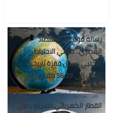
فيسبوك
انستقرام
TikTok
الأخبار
منذ 7 ساعات
رسالة قوة من الاقتصاد
المصري.. صافي الاحتياطي
الأجنبي يسجل قفزة تاريخية
ويصل إلى 56.29 مليار دولار
بنهاية يوليو
كُتاب
منذ 5 أيام
القطار الكهربائي السريع… بين