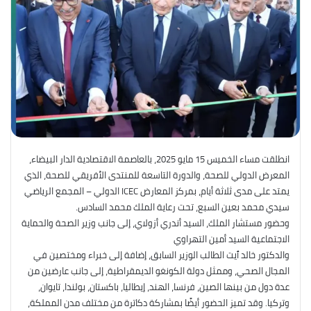
انطلقت مساء الخميس 15 مايو 2025، بالعاصمة الاقتصادية الدار البيضاء،
المعرض الدولي للصحة، والدورة التاسعة للمنتدى الأفريقي للصحة، الذي
يمتد على مدى ثلاثة أيام، بمركز المعارض ICEC الدولي – المجمع الرياضي
سيدي محمد بعين السبع، تحت رعاية الملك محمد السادس.
وحضور مستشار الملك، السيد أندري أزولاي، إلى جانب وزير الصحة والحماية
الاجتماعية السيد أمين التهراوي
والدكتور خالد ٱيت الطالب الوزير السابق، إضافة إلى خبراء ومختصين في
المجال الصحي، وممثل دولة الكونغو الديمقراطية، إلى جانب عارضين من
عدة دول من بينها الصين، فرنسا، الهند، إيطاليا، باكستان، بولندا، تايوان،
وتركيا. وقد تميز الحضور أيضًا بمشاركة دكاترة من مختلف مدن المملكة،