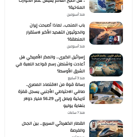
، هل أصبح العالم يعيش عصر الكوارث
المناخية؟
منذ أسبوعين
باب المندب.. لماذا أصبحت إيران
والحوثيون التهديد الأكبر لاستقرار
المنطقة؟
منذ أسبوعين
إسرائيل الكبرى… والمكر الأمريكي هل
أعادت واشنطن رسم قواعد اللعبة في
الشرق الأوسط؟
منذ 3 أسابيع
رسالة قوة من الاقتصاد المصري..
صافي الاحتياطي الأجنبي يسجل قفزة
تاريخية ويصل إلى 56.29 مليار دولار
بنهاية يوليو
منذ 7 ساعات
القطار الكهربائي السريع… بين الجدل
والفرصة