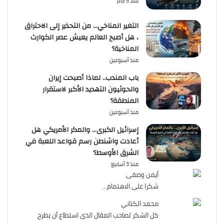
منذ 5 أيام
التغير المناخي… من التحذير إلى الاحتراق
، هل أصبح العالم يعيش عصر الكوارث
المناخية؟
منذ أسبوعين
باب المندب.. لماذا أصبحت إيران
والحوثيون التهديد الأكبر لاستقرار
المنطقة؟
منذ أسبوعين
إسرائيل الكبرى… والمكر الأمريكي هل
أعادت واشنطن رسم قواعد اللعبة في
الشرق الأوسط؟
منذ 3 أسابيع
أيمن وصفى
شكرا على الاهتمام...
محمد الكناني
كل الشكر لصاحب المقال الذى استطاع أن يطرح