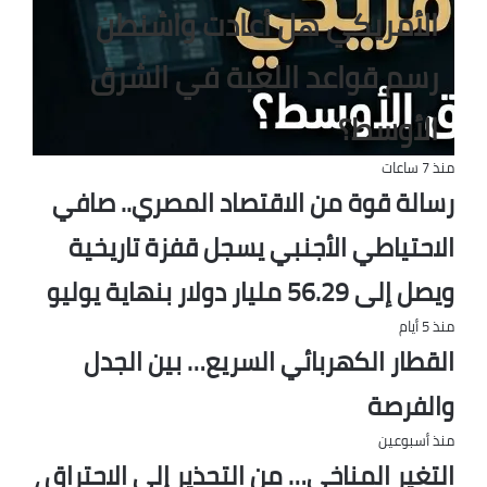
الأمريكي هل أعادت واشنطن
رسم قواعد اللعبة في الشرق
الأوسط؟
منذ 7 ساعات
رسالة قوة من الاقتصاد المصري.. صافي
الاحتياطي الأجنبي يسجل قفزة تاريخية
ويصل إلى 56.29 مليار دولار بنهاية يوليو
منذ 5 أيام
القطار الكهربائي السريع… بين الجدل
والفرصة
منذ أسبوعين
التغير المناخي… من التحذير إلى الاحتراق ،