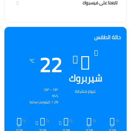
تابعنا على فيسبوك
حالة الطقس
22
℃
شيربروك
29º - 19º
غيوم متفرقة
94%
1.28 كيلومتر/ساعة
26
29
28
28
29
℃
℃
℃
℃
℃