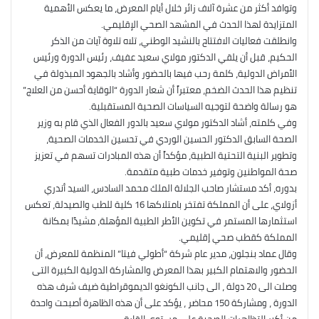
وتوافد أكثر من عشرة آلاف زائر خلال أيام المعرض، ما يعكس الأهمية
المتزايدة لهذا الحدث في المشهد الصحي الإقليمي.
وانطلقت فعاليات الافتتاح بالنشيد الوطني، تلاه تلاوة آيات من الذكر
الحكيم، قبل أن يلقي الدكتور مولاي سعيد عفيف، رئيس الدورة ورئيس
الأمراض الدولية، كلمة رحب فيها بالحضور وأشاد بالجهود المبذولة في
تنظيم هذا الحدث الضخم، معتبراً أن شعار الدورة “الوقاية أحسن من العلاج”
هو رسالة واضحة لتوجيه السياسات الصحية المستقبلية.
وفي كلمته، أشاد الدكتور مولاي سعيد بالدور الفعال الذي قام به وزير
الصحة السابق الدكتور الحسين الوردي في تحسين الخدمات الصحية،
وتطوير البنية التحتية الطبية، مؤكداً أن هذه المبادرات تسهم في تعزيز
صحة المواطنين وتوفير خدمات طبية متقدمة.
بدوره، أكد مستشار صاحب الجلالة الملك محمد السادس، السيد أندري
أزولاي، على أن المملكة تفتخر بامتلاكها 16 كلية للطب والصيدلة، تعكس
استثمارها المستمر في تكوين الأطر الطبية المؤهلة، مشيدًا بمكانة
المملكة كقطب صحي إقليمي.
وقال عماد بنجلون، مدير عام شركة “أطولي فيتا” المنظمة للمعرض، أن
الحضور والاهتمام الكبير بهذا المعرض والمشاركة الدولية الكبيرة التى
وصلت الى 20 دولة ، الى جانب الكونغو الديموقراطية ضيف شرف هذه
الدورة ، ومشاركة 150 محاضر ، يؤكد على أن هذه الظاهرة أصبحت واحدة