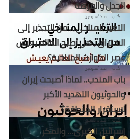
الجدل والفرصة
كُتاب
منذ أسبوعين
التغير المناخي… من التحذير إلى
الاحتراق ، هل أصبح العالم يعيش
عصر الكوارث المناخية؟
كُتاب
منذ أسبوعين
باب المندب.. لماذا أصبحت إيران
والحوثيون التهديد الأكبر
لاستقرار المنطقة؟
كُتاب
منذ 3 أسابيع
إسرائيل الكبرى… والمكر