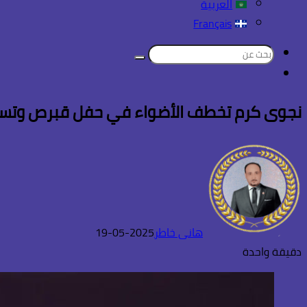
العربية
Français
بحث
تسجيل
عن
الدخول
نجوى كرم تخطف الأضواء في حفل قبرص وتس
هانى خاطر
2025-05-19
دقيقة واحدة