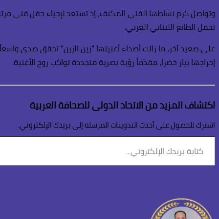
تحمل الطابع اللبناني العربي.
على صعيد آخر، ما زالت أصداء أغنيتها “زين الزين” تحقق صدى واسعاً
إخراجها بيار خضرا، مقدّماً رؤية بصرية متجددة تواكب روح الأغنية.
اكتشاف المزيد من الاتحاد الدولى للصحافة العربية
اشترك للحصول على أحدث التدوينات المرسلة إلى بريدك الإلكتروني.
كتابة
بريدك
الإلكتروني...