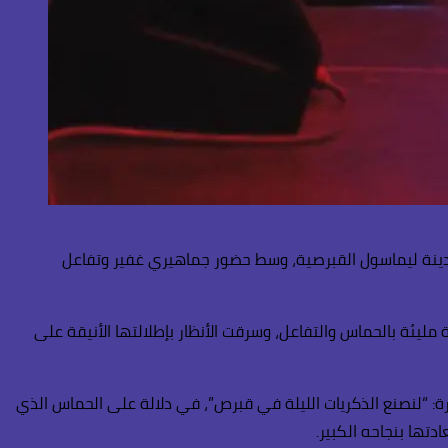
نة اللبنانية نجوى كرم “شمس الأغنية العربية”، أجواء حفلها الغنائي الذي أقيم في منتجع City of Dreams Mediterranean بمدينة ليماسول القبرصية، وسط حضور جماهيري غفير وتفاعل
يئة بالحماس والتفاعل، وسرقت الأنظار بإطلالتها الأنيقة على
 “لنصنع الذكريات الليلة في قبرص”، في دلالة على الحماس الذي
دتها بنجاحه الكبير.