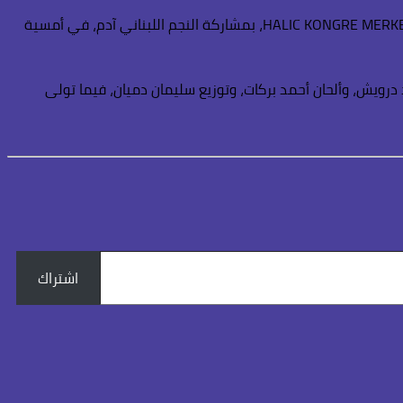
وتواصل كرم نشاطها الفني المكثف، إذ تستعد لإحياء حفل فني مرتقب في مدينة إسطنبول التركية بتاريخ 26 يوليو 2025، على مسرح HALIC KONGRE MERKEZI، بمشاركة النجم اللبناني آدم، في أمسية
درويش، وألحان أحمد بركات، وتوزيع سليمان دميان، فيما تولى
اشتراك