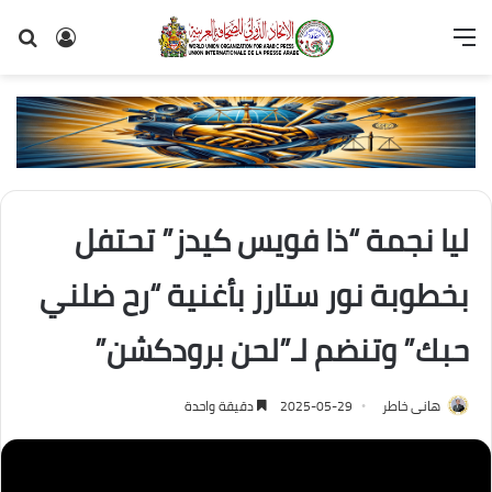
القائمة
تسجيل
بح
الدخول
عن
ليا نجمة “ذا فويس كيدز” تحتفل
بخطوبة نور ستارز بأغنية “رح ضلني
حبك” وتنضم لـ”لحن برودكشن”
هانى خاطر
2025-05-29
دقيقة واحدة