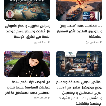
باب المندب.. لماذا أصبحت إيران
إسرائيل الكبرى… والمكر الأمريكي
والحوثيون التهديد الأكبر لاستقرار
هل أعادت واشنطن رسم قواعد
المنطقة؟
اللعبة في الشرق الأوسط؟
منذ أسبوعين
منذ 3 أسابيع
المنتدى الدولي للصحافة والإعلام
هل أصبحت كرة القدم ساحة
يوقع بروتوكول تعاون مع الاتحاد
لصراعات السياسة؟ عندما تتجاوز
العربي للصحفيين والإعلاميين
الجماهير حدود المستطيل الأخضر
والمثقفين العرب لتعزيز الشراكة
2026-07-07
الإعلامية والثقافية