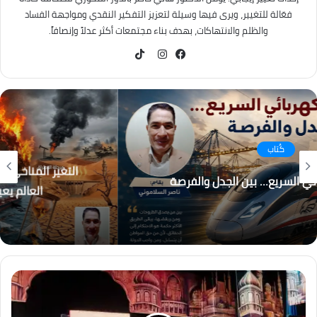
فعّالة للتغيير، ويرى فيها وسيلة لتعزيز التفكير النقدي ومواجهة الفساد
والظلم والانتهاكات، بهدف بناء مجتمعات أكثر عدلاً وإنصافاً.
TikTok
فيسبوك
انستقرام
كُتاب
التغير المناخي… من التحذير إلى الاحتراق ، هل أصبح
العالم يعيش عصر الكوارث المناخية؟