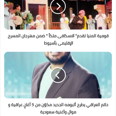
قومية المنيا تقدم" الاسكافى ملكاً " ضمن مهرجان المسرح
الإقليمى بأسيوط
حاتم العراقي يطرح ألبومه الجديد مكوّن من 5 أغانٍ عراقية و
موال وأغنية سعودية