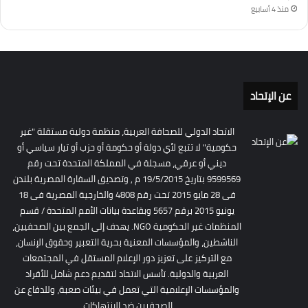
منذ 4 أسابيع
عن الإتحاد
الاتحاد الدولي للصحافة العربية، منظمة دولية مستقلة "غير
حكومية" لا تتبع لأي دولة أو حكومة أو حزب أو تيار سياسي أو
ديني أو عرقي، مسجلة في المملكة المتحدة تحت رقم
9599569 بتاريخ 19/5/2015 م , وتصديق السفارة المصرية بلندن
فى 28 مايو 2015 تحت رقم 4808 والخارجية المصرية فى 18
يونيو 2015 برقم 5657 وبقاعدة بيانات الأمم المتحدة / قسم
المنظمات غير الحكومية NGO. يهدف إلى الجمع بين الصحفيين،
الناشطين، والمؤسسات المعنية بحرية التعبير وحقوق الإنسان،
مع التركيز على تعزيز دور الإعلام المستقل في المجتمعات
العربية والدولية. تأسس الاتحاد لتقديم دعم شامل للأفراد
والمؤسسات الإعلامية التي تعمل في بيئات صعبة، وللدفاع عن
الصحفيين ضد الانتهاكات.