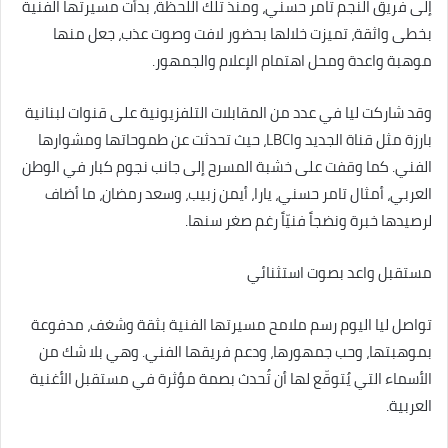
إلى فريق النجم تامر حسني، ومنذ تلك اللحظة، بدأت مسيرتها الفنية
بخطى واثقة، تميزت خلالها بحضور لافت وصوت عذب، جعل منها
موهبة واعدة ومحل اهتمام الإعلام والجمهور.
وقد شاركت ليا في عدد من المقابلات التلفزيونية على قنوات لبنانية
بارزة مثل قناة الجديد وLBCI، حيث تحدثت عن طموحاتها ومشوارها
الفني. كما وقفت على خشبة المسرح إلى جانب نجوم كبار في الوطن
العربي، أمثال تامر حسني، يارا، أيمن زبيب، وسعد رمضان، ما أضاف
لرصيدها خبرة ونضجاً فنيّاً رغم صغر سنها.
مستقبل واعد بصوت استثنائي
تواصل ليا اليوم رسم ملامح مسيرتها الفنية بثقة وشغف، مدفوعة
بموهبتها، وحب جمهورها، ودعم فريقها الفني. وهي بلا شك من
الأسماء التي يُتوقّع لها أن تُحدث بصمة مؤثرة في مستقبل الأغنية
العربية.