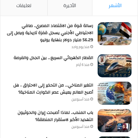
الأشهر
الأخيرة
تعليقات
رسالة قوة من الاقتصاد المصري.. صافي
الاحتياطي الأجنبي يسجل قفزة تاريخية ويصل إلى
56.29 مليار دولار بنهاية يوليو
منذ يوم واحد
القطار الكهربائي السريع… بين الجدل والفرصة
منذ 6 أيام
التغير المناخي… من التحذير إلى الاحتراق ، هل
أصبح العالم يعيش عصر الكوارث المناخية؟
منذ أسبوعين
باب المندب.. لماذا أصبحت إيران والحوثيون
التهديد الأكبر لاستقرار المنطقة؟
منذ أسبوعين