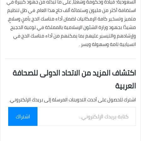
السعودية؛ قيادةً وحكومةً وشعبًا، على ما تبذله من جهود كبيرة في
استضافة أكثر من مليون وستمائة ألف حاج هذا العام، في ظل تنظيم
متميز وتسخير كافة الإمكانيات لضمان أداء مناسك الحج بأمنٍ وسلامٍ،
مشيدًا بجهود وزارة الشئون الإسلامية بالمملكة في توعية الحجيج
وإرشادهم والتيسير عليهم بما يمكنهم من أداء مناسك الحج في
انسيابية تامة وسهولة ويسر .
اكتشاف المزيد من الاتحاد الدولى للصحافة
العربية
اشترك للحصول على أحدث التدوينات المرسلة إلى بريدك الإلكتروني.
كتابة
اشتراك
بريدك
الإلكتروني...