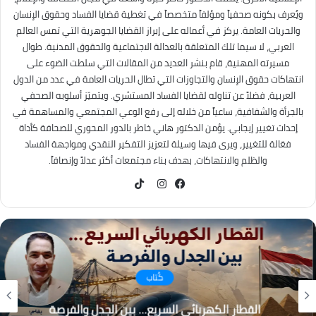
ويُعرف بكونه صحفياً ومؤلفاً متخصصاً في تغطية قضايا الفساد وحقوق الإنسان
والحريات العامة. يركز في أعماله على إبراز القضايا الجوهرية التي تمس العالم
العربي، لا سيما تلك المتعلقة بالعدالة الاجتماعية والحقوق المدنية. طوال
مسيرته المهنية، قام بنشر العديد من المقالات التي سلطت الضوء على
انتهاكات حقوق الإنسان والتجاوزات التي تطال الحريات العامة في عدد من الدول
العربية، فضلاً عن تناوله لقضايا الفساد المستشري. ويتميّز أسلوبه الصحفي
بالجرأة والشفافية، ساعياً من خلاله إلى رفع الوعي المجتمعي والمساهمة في
إحداث تغيير إيجابي. يؤمن الدكتور هاني خاطر بالدور المحوري للصحافة كأداة
فعّالة للتغيير، ويرى فيها وسيلة لتعزيز التفكير النقدي ومواجهة الفساد
والظلم والانتهاكات، بهدف بناء مجتمعات أكثر عدلاً وإنصافاً.
TikTok
فيسبوك
انستقرام
كُتاب
القطار الكهربائي السريع… بين الجدل والفرصة