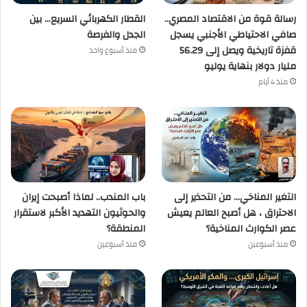
رسالة قوة من الاقتصاد المصري..
القطار الكهربائي السريع… بين
صافي الاحتياطي الأجنبي يسجل
الجدل والفرصة
قفزة تاريخية ويصل إلى 56.29
منذ أسبوع واحد
مليار دولار بنهاية يوليو
منذ 4 أيام
التغير المناخي… من التحذير إلى
باب المندب.. لماذا أصبحت إيران
الاحتراق ، هل أصبح العالم يعيش
والحوثيون التهديد الأكبر لاستقرار
عصر الكوارث المناخية؟
المنطقة؟
منذ أسبوعين
منذ أسبوعين