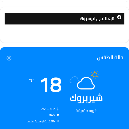
تابعنا على فيسبوك
حالة الطقس
18
℃
شيربروك
26º - 18º
غيوم متفرقة
84%
2.06 كيلومتر/ساعة