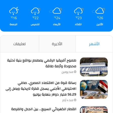
16
22
24
23
26
℃
℃
℃
℃
℃
الأثنين
الثلاثاء
الأربعاء
الخميس
الجمعة
الأشهر
الأخيرة
تعليقات
طموح أفريقيا الرقمي يصطدم بواقع بنية تحتية
محدودة وأزمة طاقة
منذ يومين
رسالة قوة من الاقتصاد المصري.. صافي
الاحتياطي الأجنبي يسجل قفزة تاريخية ويصل إلى
56.29 مليار دولار بنهاية يوليو
منذ 4 أيام
القطار الكهربائي السريع… بين الجدل والفرصة