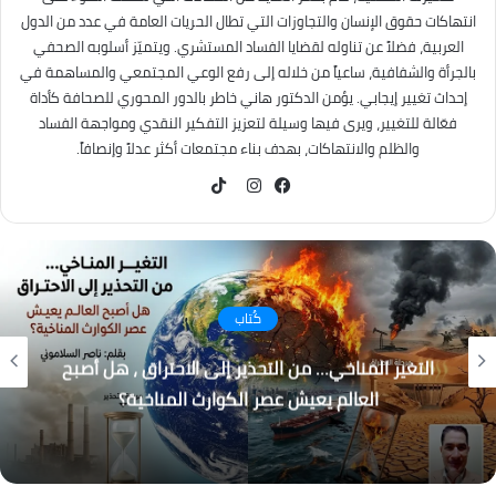
انتهاكات حقوق الإنسان والتجاوزات التي تطال الحريات العامة في عدد من الدول
العربية، فضلاً عن تناوله لقضايا الفساد المستشري. ويتميّز أسلوبه الصحفي
بالجرأة والشفافية، ساعياً من خلاله إلى رفع الوعي المجتمعي والمساهمة في
إحداث تغيير إيجابي. يؤمن الدكتور هاني خاطر بالدور المحوري للصحافة كأداة
فعّالة للتغيير، ويرى فيها وسيلة لتعزيز التفكير النقدي ومواجهة الفساد
والظلم والانتهاكات، بهدف بناء مجتمعات أكثر عدلاً وإنصافاً.
TikTok
فيسبوك
انستقرام
كُتاب
التغير المناخي… من التحذير إلى الاحتراق ، هل أصبح
العالم يعيش عصر الكوارث المناخية؟