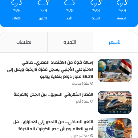
26
29
28
28
29
℃
℃
℃
℃
℃
الجمعة
السبت
الأحد
الأثنين
الثلاثاء
الأشهر
الأخيرة
تعليقات
رسالة قوة من الاقتصاد المصري.. صافي
الاحتياطي الأجنبي يسجل قفزة تاريخية ويصل إلى
56.29 مليار دولار بنهاية يوليو
منذ 6 ساعات
القطار الكهربائي السريع… بين الجدل والفرصة
منذ 5 أيام
التغير المناخي… من التحذير إلى الاحتراق ، هل
أصبح العالم يعيش عصر الكوارث المناخية؟
منذ أسبوعين