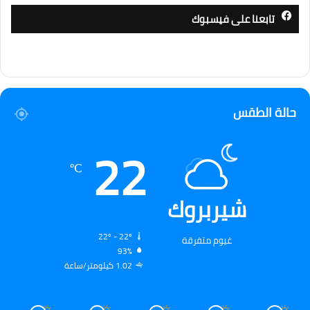
تابعنا على فيسبوك
حالة الطقس
22
℃
شيربروك
22º - 22º
غيوم متفرقة
93%
1.02 كيلومتر/ساعة