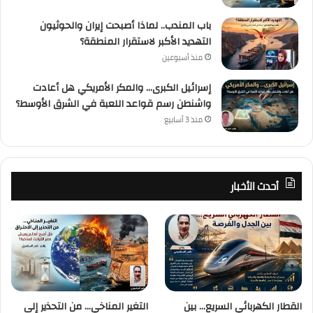
باب المندب.. لماذا أصبحت إيران والحوثيون
التهديد الأكبر لاستقرار المنطقة؟
منذ أسبوعين
إسرائيل الكبرى… والمكر الأمريكي هل أعادت
واشنطن رسم قواعد اللعبة في الشرق الأوسط؟
منذ 3 أسابيع
أحدث الأخبار
القطار الكهربائي السريع… بين
التغير المناخي… من التحذير إلى