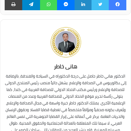
فيسبوك
تويتر
لينكدإن
ماسنجر
واتساب
تيلقرام
طبا
هانى خاطر
الدكتور هاني خاطر حاصل على درجة الدكتوراه في السياحة والفندقة، بالإضافة
إلى بكالوريوس في الصحافة والإعلام. يشغل حالياً منصب رئيس المنتدى الدولى
للصحافة والإعلام ورئيس مكتب الاتحاد الدولي للصحافة العربية في كندا، كما
يتولى رئاسة تحرير موقع الاتحاد الدولي للصحافة العربية وعدد من المنصات
الإعلامية الأخرى. يمتلك الدكتور خاطر خبرة واسعة في مجال الصحافة والإعلام،
ويُعرف بكونه صحفياً ومؤلفاً متخصصاً في تغطية قضايا الفساد وحقوق الإنسان
والحريات العامة. يركز في أعماله على إبراز القضايا الجوهرية التي تمس العالم
العربي، لا سيما تلك المتعلقة بالعدالة الاجتماعية والحقوق المدنية. طوال
مسيرته المهنية، قام بنشر العديد من المقالات التي سلطت الضوء على