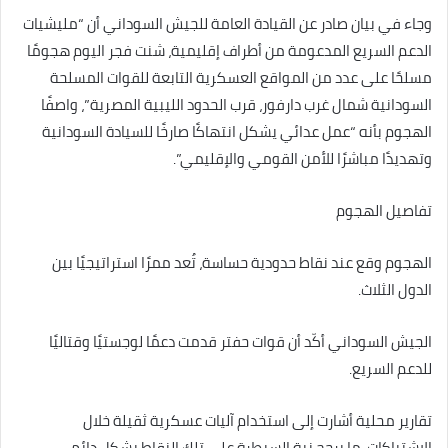
وجاء في بيان صادر عن القيادة العامة للجيش السوداني أن “مليشيات
الدعم السريع المدعومة من أطراف إقليمية، شنت فجر اليوم هجومًا
مسلحًا على عدد من المواقع العسكرية التابعة للقوات المسلحة
السودانية شمال غرب دارفور، قرب الحدود الليبية المصرية”، واصفًا
الهجوم بأنه “عمل عدائي يشكل انتهاكًا صارخًا للسيادة السودانية
وتهديدًا مباشرًا للأمن القومي والإقليمي”.
تفاصيل الهجوم
الهجوم وقع عند نقاط حدودية حساسة، تُعد ممرًا استراتيجيًا بين
الدول الثلاث.
الجيش السوداني أكّد أن قوات حفتر قدمت دعمًا لوجستيًا وقتاليًا
للدعم السريع.
تقارير محلية أشارت إلى استخدام آليات عسكرية ثقيلة خلال
الاشتباكات، ما يرجح نية السيطرة على تلك النقاط بشكل دائم.