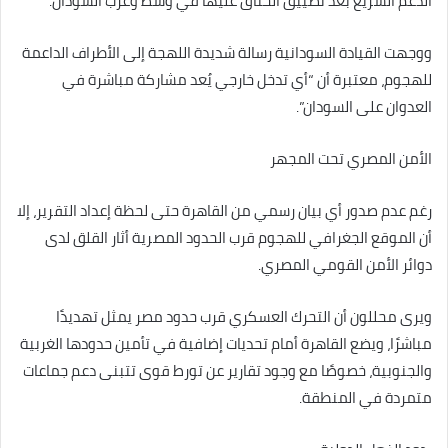
الدعم السريع بعد تضييق الخناق عليها في وسط وغرب السودان.
ووجهت القيادة السودانية رسالة شديدة اللهجة إلى الأطراف الداعمة
للهجوم، معتبرة أن “أي تدخل خارجي يُعد مشاركة مباشرة في
العدوان على السودان”.
الأمن المصري تحت المجهر
رغم عدم صدور أي بيان رسمي من القاهرة حتى لحظة إعداد التقرير، إلا
أن الموقع الجغرافي للهجوم قرب الحدود المصرية أثار القلق لدى
دوائر الأمن القومي المصري.
ويرى محللون أن التحرك العسكري قرب حدود مصر يمثل تهديدًا
مباشرًا، ويضع القاهرة أمام تحديات إضافية في تأمين حدودها الغربية
والجنوبية، خصوصًا مع وجود تقارير عن تورط قوى تتبنى دعم جماعات
متمردة في المنطقة.