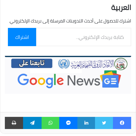
العربية
اشترك للحصول على أحدث التدوينات المرسلة إلى بريدك الإلكتروني.
كتابة
اشتراك
بريدك
الإلكتروني...
فيسبوك
تويتر
لينكدإن
ماسنجر
واتساب
تيلقرام
طبا