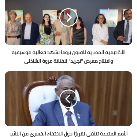
الأكاديمية المصرية للفنون بروما تشهد فعالية موسيقية
وافتتاح معرض "تجريد" للفنانة مروة الشاذلى
الأمم المتحدة تتلقي تقريرًا حول الاختفاء القسري من النائب