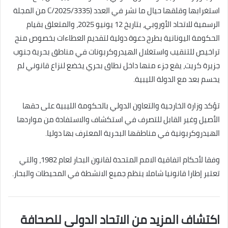
استغرابها وقلقها حيال ما نشر في العدد (2025/3335/C من المجلة
الرسمية للاتحاد الأوروبي، بتاريخ 12 يونيو 2025، والمتعلق بقيام
الحكومة اليونانية بطرح دعوة دولية لتقديم العطاءات بخصوص منح
تراخيص للتنقيب واستغلال الهيدروكربونات في مناطق بحرية جنوب
جزيرة كريت، يقع جزء منها داخل نطاق بحري يخضع لنزاع قانوني لم
يحسم بعد مع الدولة الليبية.
تؤكد وزارة الخارجية والتعاون الدولي بالحكومة الليبية على حقها
الأصيل وغير القابل للتصرف في استكشاف والاستفادة من مواردها
الهيدروكربونية في مناطقها البحرية المعترف بها دوليا.
وفقا لأحكام اتفاقية الامم المتحدة لقانون البحار لعام 1982، والتي
تعتبر إطارا قانونيا شاملا ينظم جميع الانشطة في المحيطات والبحار.
اكتشاف المزيد من الاتحاد الدولى للصحافة