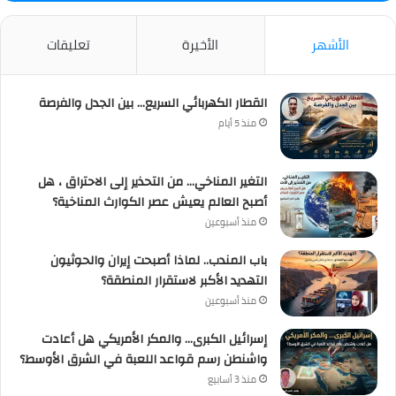
الأشهر
الأخيرة
تعليقات
القطار الكهربائي السريع… بين الجدل والفرصة
منذ 5 أيام
التغير المناخي… من التحذير إلى الاحتراق ، هل
أصبح العالم يعيش عصر الكوارث المناخية؟
منذ أسبوعين
باب المندب.. لماذا أصبحت إيران والحوثيون
التهديد الأكبر لاستقرار المنطقة؟
منذ أسبوعين
إسرائيل الكبرى… والمكر الأمريكي هل أعادت
واشنطن رسم قواعد اللعبة في الشرق الأوسط؟
منذ 3 أسابيع