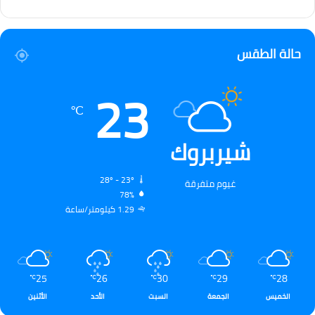
حالة الطقس
23
℃
شيربروك
28º - 23º
غيوم متفرقة
78%
1.29 كيلومتر/ساعة
25
26
30
29
28
℃
℃
℃
℃
℃
الخميس
الجمعة
السبت
الأحد
الأثنين