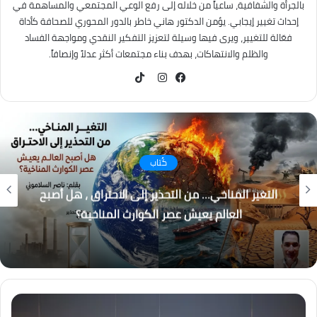
بالجرأة والشفافية، ساعياً من خلاله إلى رفع الوعي المجتمعي والمساهمة في
إحداث تغيير إيجابي. يؤمن الدكتور هاني خاطر بالدور المحوري للصحافة كأداة
فعّالة للتغيير، ويرى فيها وسيلة لتعزيز التفكير النقدي ومواجهة الفساد
والظلم والانتهاكات، بهدف بناء مجتمعات أكثر عدلاً وإنصافاً.
TikTok
فيسبوك
انستقرام
كُتاب
باب المندب.. لماذا أصبحت إيران والحوثيون التهديد
الأكبر لاستقرار المنطقة؟