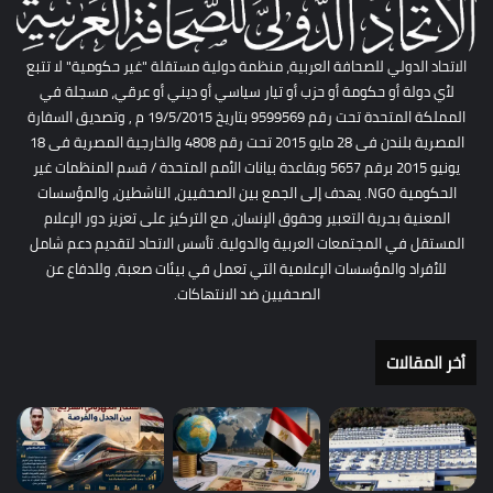
الاتحاد الدولي للصحافة العربية، منظمة دولية مستقلة "غير حكومية" لا تتبع
لأي دولة أو حكومة أو حزب أو تيار سياسي أو ديني أو عرقي، مسجلة في
المملكة المتحدة تحت رقم 9599569 بتاريخ 19/5/2015 م , وتصديق السفارة
المصرية بلندن فى 28 مايو 2015 تحت رقم 4808 والخارجية المصرية فى 18
يونيو 2015 برقم 5657 وبقاعدة بيانات الأمم المتحدة / قسم المنظمات غير
الحكومية NGO. يهدف إلى الجمع بين الصحفيين، الناشطين، والمؤسسات
المعنية بحرية التعبير وحقوق الإنسان، مع التركيز على تعزيز دور الإعلام
المستقل في المجتمعات العربية والدولية. تأسس الاتحاد لتقديم دعم شامل
للأفراد والمؤسسات الإعلامية التي تعمل في بيئات صعبة، وللدفاع عن
الصحفيين ضد الانتهاكات.
أخر المقالات