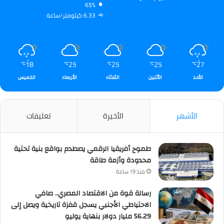
65%
6.33 كيلومتر/ساعة
18
25
25
25
27
℃
℃
℃
℃
℃
الأحد
الأثنين
الثلاثاء
الأربعاء
الخميس
الأشهر
الأخيرة
تعليقات
طموح أفريقيا الرقمي يصطدم بواقع بنية تحتية
محدودة وأزمة طاقة
منذ 19 ساعة
رسالة قوة من الاقتصاد المصري.. صافي
الاحتياطي الأجنبي يسجل قفزة تاريخية ويصل إلى
56.29 مليار دولار بنهاية يوليو