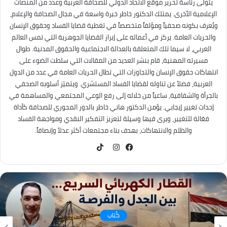
يتولى رئاسة تحرير موقع الاتحاد الدولي للصحافة العربية وعدد من المنصات
الإعلامية الأخرى. يمتلك الدكتور خاطر خبرة واسعة في مجال الصحافة والإعلام،
ويُعرف بكونه صحفياً ومؤلفاً متخصصاً في تغطية قضايا الفساد وحقوق الإنسان
والحريات العامة. يركز في أعماله على إبراز القضايا الجوهرية التي تمس العالم
العربي، لا سيما تلك المتعلقة بالعدالة الاجتماعية والحقوق المدنية. طوال
مسيرته المهنية، قام بنشر العديد من المقالات التي سلطت الضوء على
انتهاكات حقوق الإنسان والتجاوزات التي تطال الحريات العامة في عدد من الدول
العربية، فضلاً عن تناوله لقضايا الفساد المستشري. ويتميّز أسلوبه الصحفي
بالجرأة والشفافية، ساعياً من خلاله إلى رفع الوعي المجتمعي والمساهمة في
إحداث تغيير إيجابي. يؤمن الدكتور هاني خاطر بالدور المحوري للصحافة كأداة
فعّالة للتغيير، ويرى فيها وسيلة لتعزيز التفكير النقدي ومواجهة الفساد
والظلم والانتهاكات، بهدف بناء مجتمعات أكثر عدلاً وإنصافاً.
TikTok
فيسبوك
انستقرام
كُتاب