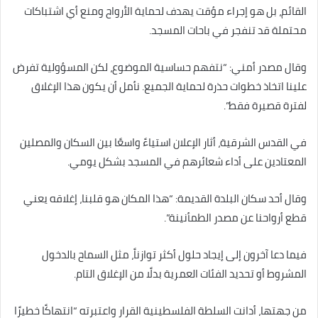
القائم، بل هو إجراء مؤقت يهدف لحماية الأرواح ومنع أي اشتباكات
محتملة قد تنفجر في باحات المسجد.
وقال مصدر أمني: “نتفهم حساسية الموضوع، لكن المسؤولية تفرض
علينا اتخاذ خطوات حذرة لحماية الجميع. نأمل أن يكون هذا الإغلاق
لفترة قصيرة فقط”.
في القدس الشرقية، أثار الإعلان استياءً واسعًا بين السكان والمصلين
المعتادين على أداء شعائرهم في المسجد بشكل يومي.
وقال أحد سكان البلدة القديمة: “هذا المكان هو قلبنا، إغلاقه يعني
قطع أرواحنا عن مصدر الطمأنينة”.
فيما دعا آخرون إلى إيجاد حلول أكثر توازناً، مثل السماح بالدخول
المشروط أو تحديد الفئات العمرية بدلًا من الإغلاق التام.
من جهتها، أدانت السلطة الفلسطينية القرار واعتبرته “انتهاكًا خطيرًا