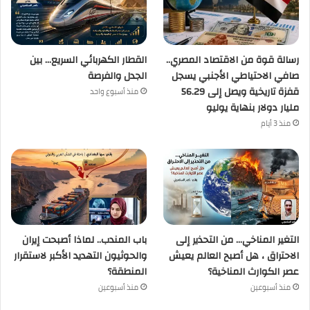
رسالة قوة من الاقتصاد المصري..
القطار الكهربائي السريع… بين
صافي الاحتياطي الأجنبي يسجل
الجدل والفرصة
قفزة تاريخية ويصل إلى 56.29
منذ أسبوع واحد
مليار دولار بنهاية يوليو
منذ 3 أيام
التغير المناخي… من التحذير إلى
باب المندب.. لماذا أصبحت إيران
الاحتراق ، هل أصبح العالم يعيش
والحوثيون التهديد الأكبر لاستقرار
عصر الكوارث المناخية؟
المنطقة؟
منذ أسبوعين
منذ أسبوعين