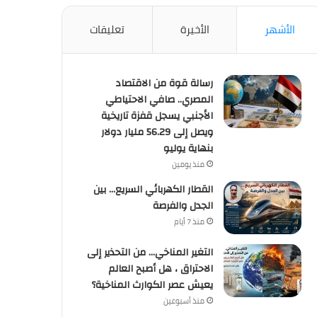
الأشهر
الأخيرة
تعليقات
رسالة قوة من الاقتصاد
المصري.. صافي الاحتياطي
الأجنبي يسجل قفزة تاريخية
ويصل إلى 56.29 مليار دولار
بنهاية يوليو
منذ يومين
القطار الكهربائي السريع… بين
الجدل والفرصة
منذ 7 أيام
التغير المناخي… من التحذير إلى
الاحتراق ، هل أصبح العالم
يعيش عصر الكوارث المناخية؟
منذ أسبوعين