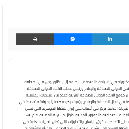
تويتر
لينكدإن
ماسنجر
طباعة
دكتوراه في السياحة والفندقة، بالإضافة إلى بكالوريوس في الصحافة
نتدى الدولى للصحافة والإعلام ورئيس مكتب الاتحاد الدولي للصحافة
ير موقع الاتحاد الدولي للصحافة العربية وعدد من المنصات الإعلامية
عة في مجال الصحافة والإعلام، ويُعرف بكونه صحفياً ومؤلفاً متخصصاً في
حريات العامة. يركز في أعماله على إبراز القضايا الجوهرية التي تمس
العدالة الاجتماعية والحقوق المدنية. طوال مسيرته المهنية، قام بنشر
على انتهاكات حقوق الإنسان والتجاوزات التي تطال الحريات العامة في
ه لقضايا الفساد المستشري. ويتميّز أسلوبه الصحفي بالجرأة والشفافية،