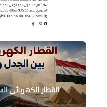
ساعياً من خلاله إلى رفع الوعي المجت
المحوري للصحافة كأداة فعّالة للتغيير
والانتهاكات، بهدف بناء مجتمعات أكثر عد
TikTok
فيسبوك
انستقرام
أق
م
التغير المناخي… من التح
العالم يعيش عصر