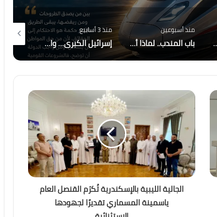
منذ 3 أسابيع
منذ يومين
منذ 7 أيام
أصبحت إيران والحوثيون التهديد الأكبر لاستقرار المنطقة؟
إسرائيل الكبرى… والمكر الأمريكي هل أعادت واشنطن رسم قواعد اللعبة في الشرق الأوسط؟
رسالة قوة من الاقتصاد المصري.. صافي الاحتياطي الأجنبي يسجل قفزة تاريخية ويصل إلى 56.29 مليار دولار بنهاية يوليو
الجالية الليبية بالإسكندرية تُكرّم القنصل العام
ياسمينة المسماري تقديرًا لجهودها
الاستثنائية