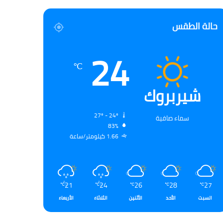
حالة الطقس
24
℃
شيربروك
27º - 24º
سماء صافية
83%
1.66 كيلومتر/ساعة
21
24
26
28
27
℃
℃
℃
℃
℃
السبت
الأحد
الأثنين
الثلاثاء
الأربعاء