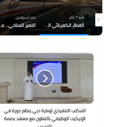
م
منذ أسبوعين
منذ أسبوعين
القطار الكهربائي السريع… بين الجدل والفرصة
التغير المناخي… من التحذير إلى الاحتراق ، هل أصبح العالم يعيش عصر الكوارث المناخية؟
باب المندب.. لماذا 
المكتب التنفيذي لإمارة دبي ينظم دورة في
الإتيكيت الوظيفي بالتعاون مع معهد بصمة
للتدريب