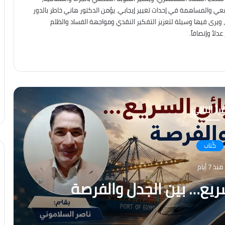
معي والمساهمة في إحداث تغيير إيجابي. يؤمن الدكتور هاني خاطر بالدور
، ويرى فيها وسيلة لتعزيز التفكير النقدي ومواجهة الفساد والظلم
لاً وإنصافاً.
رأ التالي
كُتاب
نذ أسبوعين
ذير إلى الاحتراق ، هل أصبح
 الكوارث المناخية؟