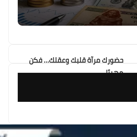
رسالة قوة من الاقتصاد المصري.. صافي الاحتياطي الأجنبي يسجل قفزة تاريخية ويصل إلى 56.29 مليار دولار بنهاية يوليو
فرصة
حضورك مرآة قلبك وعقلك… فكن
مهيبًا
 ، هل أصبح العالم يعيش عصر الكوارث المناخية؟
 التهديد الأكبر لاستقرار المنطقة؟