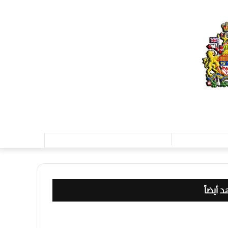
تسجيل
الدخول
 أيضاً
ق