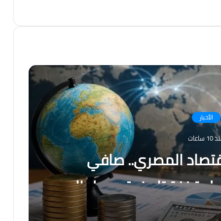
TikTok
انستقرام
فيسبوك
الأخبار
10 ساعات
قتصاد المصري.. صافي
جل قفزة تاريخية ويصل إلى