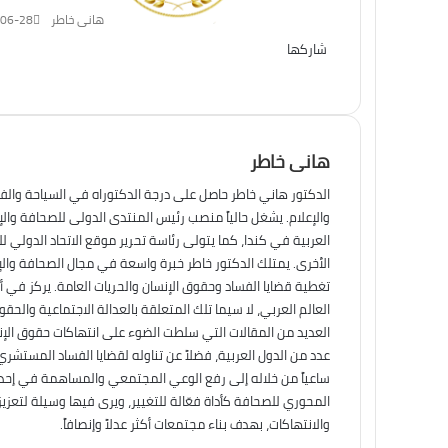
هانى خاطر
06-28
شاركها
تويتر
فيسبوك
لينكدإن
ماسنجر
طباعة
ماسنجر
واتساب
تيلقرام
هانى خاطر
الدكتور هاني خاطر حاصل على درجة الدكتوراه في السياحة والف
والإعلام. يشغل حالياً منصب رئيس المنتدى الدولى للصحافة وال
العربية في كندا، كما يتولى رئاسة تحرير موقع الاتحاد الدولي ل
الأخرى. يمتلك الدكتور خاطر خبرة واسعة في مجال الصحافة والإ
تغطية قضايا الفساد وحقوق الإنسان والحريات العامة. يركز في أ
العالم العربي، لا سيما تلك المتعلقة بالعدالة الاجتماعية والح
العديد من المقالات التي سلطت الضوء على انتهاكات حقوق الإنس
عدد من الدول العربية، فضلاً عن تناوله لقضايا الفساد المستشري
ساعياً من خلاله إلى رفع الوعي المجتمعي والمساهمة في إحداث 
المحوري للصحافة كأداة فعّالة للتغيير، ويرى فيها وسيلة لتعزي
والانتهاكات، بهدف بناء مجتمعات أكثر عدلاً وإنصافاً.