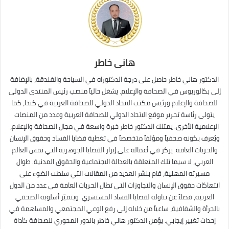
هانى خاطر
الدكتور هاني خاطر حاصل على درجة الدكتوراه في السياحة والفندقة، بالإضافة
إلى بكالوريوس في الصحافة والإعلام. يشغل حالياً منصب رئيس المنتدى الدولى
للصحافة والإعلام ورئيس مكتب الاتحاد الدولي للصحافة العربية في كندا، كما
يتولى رئاسة تحرير موقع الاتحاد الدولي للصحافة العربية وعدد من المنصات
الإعلامية الأخرى. يمتلك الدكتور خاطر خبرة واسعة في مجال الصحافة والإعلام،
ويُعرف بكونه صحفياً ومؤلفاً متخصصاً في تغطية قضايا الفساد وحقوق الإنسان
والحريات العامة. يركز في أعماله على إبراز القضايا الجوهرية التي تمس العالم
العربي، لا سيما تلك المتعلقة بالعدالة الاجتماعية والحقوق المدنية. طوال
مسيرته المهنية، قام بنشر العديد من المقالات التي سلطت الضوء على
انتهاكات حقوق الإنسان والتجاوزات التي تطال الحريات العامة في عدد من الدول
العربية، فضلاً عن تناوله لقضايا الفساد المستشري. ويتميّز أسلوبه الصحفي
بالجرأة والشفافية، ساعياً من خلاله إلى رفع الوعي المجتمعي والمساهمة في
إحداث تغيير إيجابي. يؤمن الدكتور هاني خاطر بالدور المحوري للصحافة كأداة