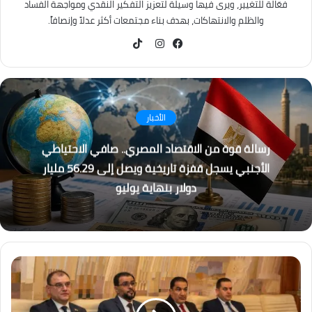
فعّالة للتغيير، ويرى فيها وسيلة لتعزيز التفكير النقدي ومواجهة الفساد
والظلم والانتهاكات، بهدف بناء مجتمعات أكثر عدلاً وإنصافاً.
TikTok
فيسبوك
انستقرام
الأخبار
رسالة قوة من الاقتصاد المصري.. صافي الاحتياطي
الأجنبي يسجل قفزة تاريخية ويصل إلى 56.29 مليار
دولار بنهاية يوليو