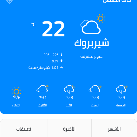
22
℃
شيربروك
29º - 22º
غيوم متفرقة
93%
1.01 كيلومتر/ساعة
26
31
28
28
29
℃
℃
℃
℃
℃
الجمعة
السبت
الأحد
الأثنين
الثلاثاء
الأشهر
الأخيرة
تعليقات