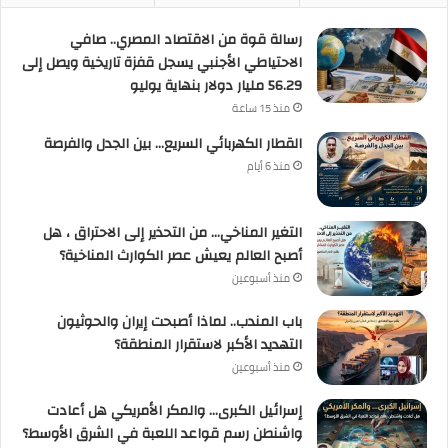
رسالة قوة من الاقتصاد المصري.. صافي
الاحتياطي الأجنبي يسجل قفزة تاريخية ويصل إلى
56.29 مليار دولار بنهاية يوليو
منذ 15 ساعة
القطار الكهربائي السريع… بين الجدل والفرصة
منذ 6 أيام
التغير المناخي… من التحذير إلى الاحتراق ، هل
أصبح العالم يعيش عصر الكوارث المناخية؟
منذ أسبوعين
باب المندب.. لماذا أصبحت إيران والحوثيون
التهديد الأكبر لاستقرار المنطقة؟
منذ أسبوعين
إسرائيل الكبرى… والمكر الأمريكي هل أعادت
واشنطن رسم قواعد اللعبة في الشرق الأوسط؟