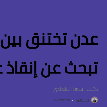
عدن تختنق بين 
تبحث عن إنقاذ 
كتبت : سها البغدادي
هانى خاطر
2025-07-04