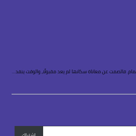
ام. فالصمت عن معاناة سكانها لم يعد مقبولًا، والوقت ينفد…
اشتراك