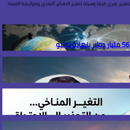
تغيير، ويرى فيها وسيلة لتعزيز التفكير النقدي ومواجهة الفساد