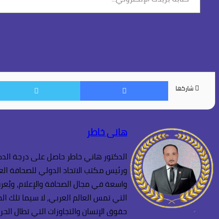
بريدك
الإلكتروني...
فيسبوك
شاركها
هانى خاطر
الدكتور هاني خاطر حاصل على درجة الدكت
ورئيس مكتب الاتحاد الدولي للصحافة العر
واسعة في مجال الصحافة والإعلام، ويُعرف
التي تمس العالم العربي، لا سيما تلك ا
حقوق الإنسان والتجاوزات التي تطال الحر