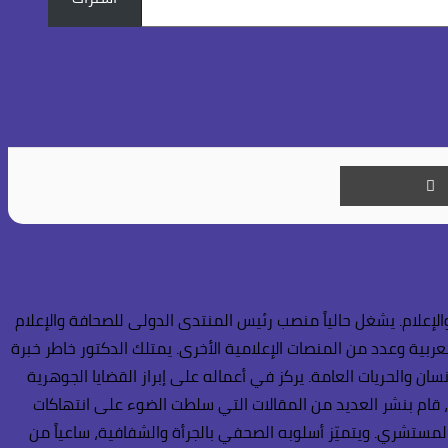
طباعة
إعلام. يشغل حالياً منصب رئيس المنتدى الدولى للصحافة والإعلام
عربية وعدد من المنصات الإعلامية الأخرى. يمتلك الدكتور خاطر خبرة
ن والحريات العامة. يركز في أعماله على إبراز القضايا الجوهرية
، قام بنشر العديد من المقالات التي سلطت الضوء على انتهاكات
المستشري. ويتميّز أسلوبه الصحفي بالجرأة والشفافية، ساعياً من