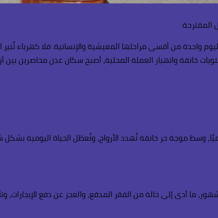
 المقترحة
ليوم واحدة من أقسى مراحلها المعيشية والإنسانية. فلا كهرباء تُنير 
تويات خانقة وانهيار العملة المحلية، أصبح سكان عدن محاصرين بين أزما
لة للتيار الكهربائي تصل لأكثر من 10 ساعات يوميًا، وسط موجة حر خانقة تُهدد الأرواح، وتُعطّ
ر، ما أدى إلى حالة من الفقر المدقع، والعجز عن دفع الإيجارات، و