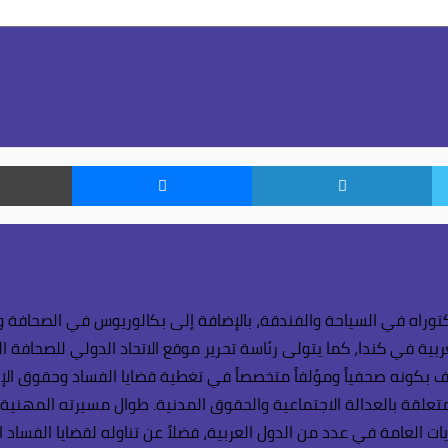
تويتر
لينكدإن
ماسنجر
وراه في السياحة والفندقة، بالإضافة إلى بكالوريوس في الصحافة وال
بية في كندا، كما يتولى رئاسة تحرير موقع الاتحاد الدولي للصحافة ال
 بكونه صحفياً ومؤلفاً متخصصاً في تغطية قضايا الفساد وحقوق الإنسا
لمتعلقة بالعدالة الاجتماعية والحقوق المدنية. طوال مسيرته المهنية
يات العامة في عدد من الدول العربية، فضلاً عن تناوله لقضايا الفساد 