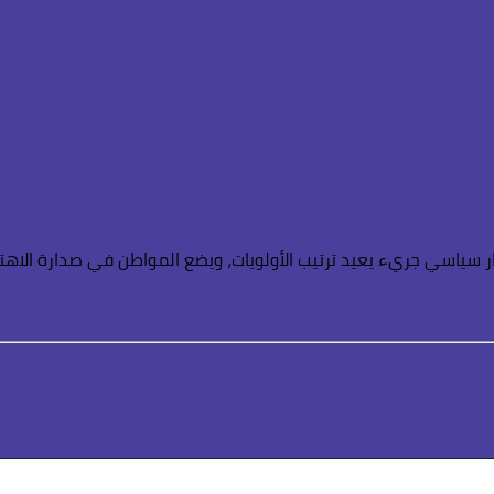
ر سياسي جريء يعيد ترتيب الأولويات، ويضع المواطن في صدارة الاهتم