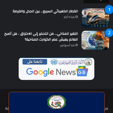
القطار الكهربائي السريع… بين الجدل والفرصة
منذ 5 أيام
التغير المناخي… من التحذير إلى الاحتراق ، هل أصبح
العالم يعيش عصر الكوارث المناخية؟
منذ أسبوعين
حقوق النشر © | جميع الحقوق محفوظة للاتحاد الدولى للصحافة العربية
2026
من نحن؟
هيئة التحرير
عضوية الإتحاد
سياسة الخصوصية
شروط الخدمة