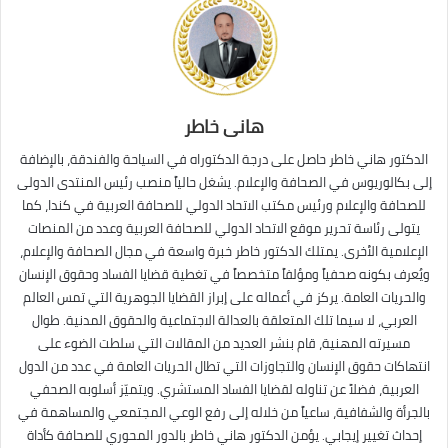
هانى خاطر
الدكتور هاني خاطر حاصل على درجة الدكتوراه في السياحة والفندقة، بالإضافة
إلى بكالوريوس في الصحافة والإعلام. يشغل حالياً منصب رئيس المنتدى الدولى
للصحافة والإعلام ورئيس مكتب الاتحاد الدولي للصحافة العربية في كندا، كما
يتولى رئاسة تحرير موقع الاتحاد الدولي للصحافة العربية وعدد من المنصات
الإعلامية الأخرى. يمتلك الدكتور خاطر خبرة واسعة في مجال الصحافة والإعلام،
ويُعرف بكونه صحفياً ومؤلفاً متخصصاً في تغطية قضايا الفساد وحقوق الإنسان
والحريات العامة. يركز في أعماله على إبراز القضايا الجوهرية التي تمس العالم
العربي، لا سيما تلك المتعلقة بالعدالة الاجتماعية والحقوق المدنية. طوال
مسيرته المهنية، قام بنشر العديد من المقالات التي سلطت الضوء على
انتهاكات حقوق الإنسان والتجاوزات التي تطال الحريات العامة في عدد من الدول
العربية، فضلاً عن تناوله لقضايا الفساد المستشري. ويتميّز أسلوبه الصحفي
بالجرأة والشفافية، ساعياً من خلاله إلى رفع الوعي المجتمعي والمساهمة في
إحداث تغيير إيجابي. يؤمن الدكتور هاني خاطر بالدور المحوري للصحافة كأداة