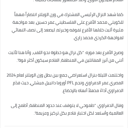
كما شهد النزال الرئيسي المشترك في وزن الويلتر انتصاراً مهماً
للكويتي محمد الأقرع على الفلسطيني عمر حسين، بعد مواجهة
مثيرة أثبت خلالها الأقرع تفوقه وخبرته، ليصعد إلى نصف النهائي
لمواجهة الكردي محمد زاري.
وصرح الأقرع بعد فوزه: “كل نزال هو خطوة نحو اللقب، وأنا هنا لأثبت
أنني من أبرز المقاتلين في المنطقة، القادم سيكون أكثر قوة”.
واختتمت الليلة بنزال استعراضي جمع بين بطل وزن الويلتر لعام 2024
المصري عمر الدفراوي ونجم PFL أوروبا دانييل ميشلي، حيث قدّم
الدفراوي أداءً مذهلاً أنهاه بالإخضاع.
وقال الدفراوي: “طموحي لا يتوقف عند حدود المنطقة، أطمح إلى
العالمية وأستعد لكل اختبار قادم بكل تركيز وعزيمة”.