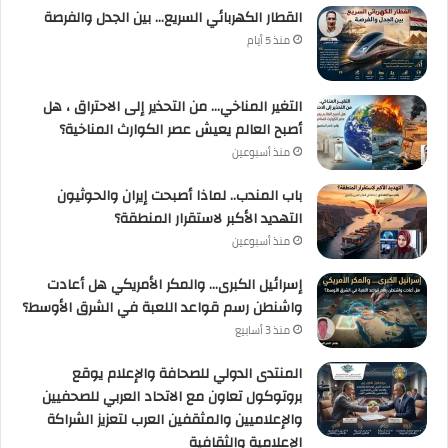
القطار الكهربائي السريع… بين الجدل والفرصة
منذ 5 أيام
التغير المناخي… من التحذير إلى الاحتراق ، هل
أصبح العالم يعيش عصر الكوارث المناخية؟
منذ أسبوعين
باب المندب.. لماذا أصبحت إيران والحوثيون
التهديد الأكبر لاستقرار المنطقة؟
منذ أسبوعين
إسرائيل الكبرى… والمكر الأمريكي هل أعادت
واشنطن رسم قواعد اللعبة في الشرق الأوسط؟
منذ 3 أسابيع
المنتدى الدولي للصحافة والإعلام يوقع
بروتوكول تعاون مع الاتحاد العربي للصحفيين
والإعلاميين والمثقفين العرب لتعزيز الشراكة
الإعلامية والثقافية