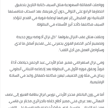
وواصلت المقاتلة السعودية هتان السيف كتابة التاريخ بتحقيق
انتصارها الرابع على التوالي دون أي هزيمة، بعد انسحاب منافستها
اللبنانية نور الفليطي إثر تعرضها لإصابة قوية في القدم، لتؤكد
السيف مكانتها كأحد أبرز الأسماء في البطولة.
وعلقت هتان عقب النزال بقولها: “كل نزال أخوضه بروح جديدة
وتصميم أكبر، الخصم القوي يحفزني على تقديم أفضل ما لديّ،
وسأواصل العمل من أجل اللقب”.
وفي نزال استعراضي مميز، قدّم الأردني عبد الرحمن حياصات أداءً
قوياً، وحقق فوزه الأول في البطولة بعد إخضاعه اللبناني أنطوني
زيدان في فئة وزن الخفيف، ليعزز مكانته كمقاتل واعد في الساحة
الإقليمية.
أما في وزن البانتام، فحجز الأردني نورس ابزاخ بطاقة العبور إلى نصف
النهائي بعد عرض فني مميز أطاح خلاله بالجزائري مختار بن قاسي،
ومن ثم اللبناني مارسيل ادور، مؤكداً جدارته بالمنافسة على اللقب.