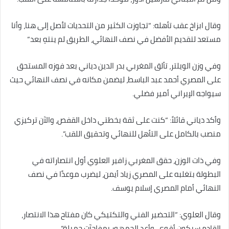
وقال ابزاخ عقب تأهله: “تجاوزت الكثير من التحديات لأصل إلى هنا، وأنا
مستعد لتقديم الأفضل في نصف النهائي، الطريق لم ينتهِ بعد”
وفي وزن الويلتر، تألق المغربي بدر الدين دياني بعد فوزه المستحق
على المصري أحمد عبد الباسط، ليضمن مكانه في نصف النهائي حيث
سيواجه الإيراني أمير فضلي.
وأكد دياني قائلاً: “كنت على ثقة بخطتي داخل القفص، والآن تركيزي
منصب بالكامل على التأهل للنهائي وتحقيق اللقب”.
وفي ذات الوزن، حقق المغربي زافير العلوي أول انتصاراته في
البطولة بتغلبه على المصري زياد أيمن، ليضرب موعدًا في نصف
النهائي أمام المصري إسلام يوسف.
وقال العلوي: “التحضير الفني والتكتيكي كان مفتاح هذا الانتصار،
القادم سيكون أقوى، وأعد الجمهور بمفاجآت جميلة”.