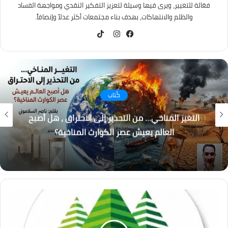
فعّالة للتغيير، ويرى فيها وسيلة لتعزيز التفكير النقدي ومواجهة الفساد
والظلم والانتهاكات، بهدف بناء مجتمعات أكثر عدلاً وإنصافاً.
TikTok
فيسبوك
انستقرام
كُتاب
باب المندب.. لماذا أصبحت إيران والحوثيون التهديد
الأكبر لاستقرار المنطقة؟