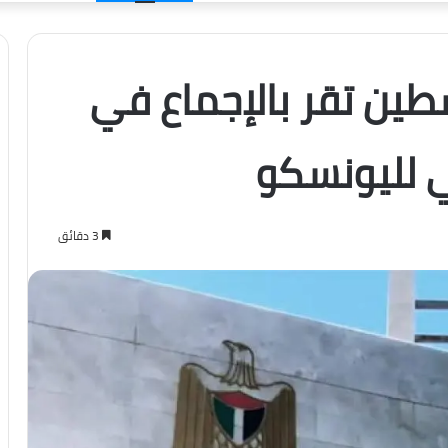
الدخول
سطين تقر بالإجماع في
ي لليونسكو
3 دقائق