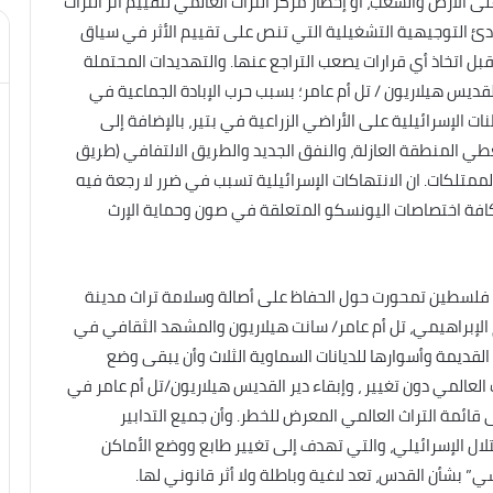
الارض والشعب، او إخطار مركز التراث العالمي لتقييم أثر التراث
عد مخالفاً للفقرتين 118ب و172 من المبادئ التوجيهية التشغيلية التي تنص على تقييم الأثر في سياق
قبل اتخاذ أي قرارات يصعب التراجع عنها. والتهديدات المحتملة
القديس هيلاريون / تل أم عامر؛ بسبب حرب الإبادة الجماعية في
ت الإسرائيلية على الأراضي الزراعية في بتير، بالإضافة إلى
طي المنطقة العازلة، والنفق الجديد والطريق الالتفافي (طريق
 الممتلكات. ان الانتهاكات الإسرائيلية تسبب في ضرر لا رجعة فيه
فة اختصاصات اليونسكو المتعلقة في صون وحماية الإرث
ولة فلسطين تمحورت حول الحفاظ على أصالة وسلامة تراث مدينة
م الإبراهيمي، تل أم عامر/ سانت هيلاريون والمشهد الثقافي في
لقديمة وأسوارها للديانات السماوية الثلاث وأن يبقى وضع
لعالمي دون تغيير ، وإبقاء دير القديس هيلاريون/تل أم عامر في
قائمة التراث العالمي المعرض للخطر. وأن جميع التدابير
حتلال الإسرائيلي، والتي تهدف إلى تغيير طابع ووضع الأماكن
” بشأن القدس، تعد لاغية وباطلة ولا أثر قانوني لها.