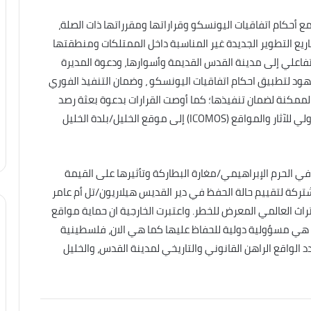
مع أحكام اتفاقيات اليونسكو وقراراتها ومقرراتها ذات الصلة،
اريع التطوير الجديدة غير المناسبة داخل الممتلكات ومنطقتها
التفاعلي إلى مدينة القدس القديمة وأسوارها، ودعوة المديرة
هود لتطبيق احكام اتفاقيات اليونسكو ، وضمان التنفيذ الفوري
ة الممكنة لضمان تنفيذها؛ كما أوصت القرارات بدعوة بعثة رصد
تفاعلي مشتركة بين مركز التراث العالمي والمجلس الدولي للآثار والمواقع (ICOMOS) إلى موقع الخليل/بلدة الخليل
 الحرم الإبراهيمي/مغارة البطاركة وتأثيرها على القيمة
شتركة لتقييم حالة الحفظ في دير القديس هيلاريون/تل أم عامر
التراث العالمي المعرض للخطر. واعتبرت الخارجية ان حماية مواقع
ني هي مسؤولية دولية للحفاظ عليها كما هي الان، فلسطينية
 الواقع الراهن القانوني والتاريخي لمدينة القدس، والخليل