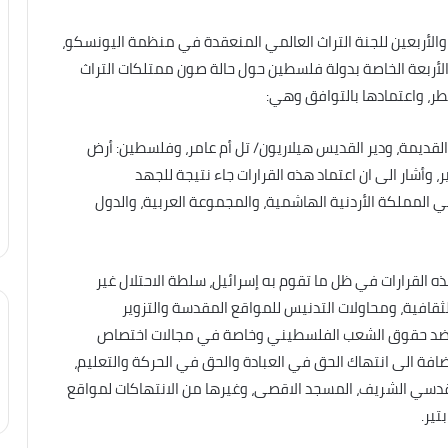
ة والأربعين للجنة التراث العالمي المنعقدة في منظمة اليونسكو،
 الجاري، القرارات الأربعة الخاصة بدولة فلسطين حول حالة صون ممتلكات التراث
طر، واعتمادها بالتوافق وهي:
القديمة، ودير القديس هيلاريون/ تل أم عامر، وفلسطين: أرض
وأشار الى ان اعتماد هذه القرارات جاء نتيجة للجهد
 المملكة الأردنية الهاشمية، والمجموعة العربية، والدول
ه القرارات في ظل ما تقوم به إسرائيل، سلطة الاحتلال غير
ثقافية، ومحاولات التدنيس للمواقع المقدسة والتزوير
ية، وضد حقوق الشعب الفلسطيني وخاصة في مجالات اختصاص
ضافة الى انتهاك الحق في العبادة والحق في الحركة والتعليم،
قدسي الشريف، المسجد الاقصى، وغيرها من الانتهاكات لمواقع
تير.