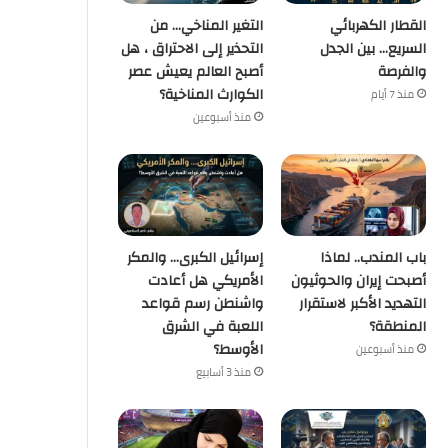
القطار الكهربائي
التغير المناخي… من
السريع… بين الجدل
التحذير إلى الاحتراق ، هل
والفرصة
أصبح العالم يعيش عصر
الكوارث المناخية؟
منذ 7 أيام
منذ أسبوعين
باب المندب.. لماذا
إسرائيل الكبرى… والمكر
أصبحت إيران والحوثيون
الأمريكي هل أعادت
التهديد الأكبر لاستقرار
واشنطن رسم قواعد
المنطقة؟
اللعبة في الشرق
الأوسط؟
منذ أسبوعين
منذ 3 أسابيع