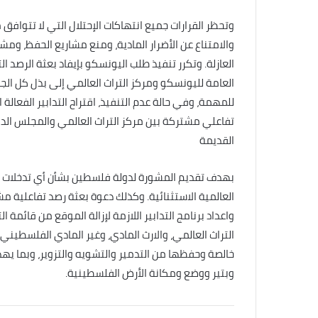
وتحظر القرارات جميع انتهاكات الإحتلال التي لا تتوافق 
والامتناع عن الأضرار المادية، ومنع مشاريع الحفظ، ومش
العازلة. وتكرر تنفيذ طلب اليونسكو بإيفاد بعثة الرصد 
العامة لليونسكو ومركز التراث العالمي إلى بذل كل الج
للمهمة، وفي حالة عدم التنفيذ، اقتراح التدابير الفعال
القديمة
بهدف تقديم المشورة لدولة فلسطين بشأن أي تدخلات في
العالمية الاستثنائية. وكذلك دعوة بعثة رصد تفاعلية م
واعداد برنامج التدابير اللازمة لإزالة الموقع من قائمة 
التراث العالمي، والارث المادي، وغير المادي الفلسطي
خالصة وحفظها من التدمير والتشويه والتزوير، وبما يهدد
وبتير ووضع ومكانة الأرض الفلسطينية.