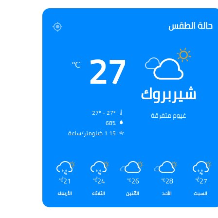
حالة الطقس
27
℃
شيربروك
27º - 27º
غيوم متفرقة
68%
1.15 كيلومتر/ساعة
21
24
26
28
27
℃
℃
℃
℃
℃
السبت
الأحد
الأثنين
الثلاثاء
الأربعاء