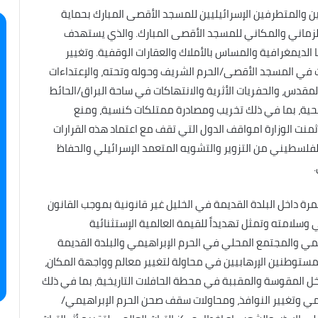
ن والمتطرفين الإسرائيليين للمسجد الأقصى المبارك بحماية
لزماني والمكاني للمسجد الأقصى المبارك. والذي يستهدف
لديمغرافية والمساس بالأملاك والعقارات الوقفية. وتغيير
ات في المسجد الأقصى/الحرم الشريف وحوله وتحته، والإعتداءات
مقدس، والحفريات الأثرية والانتهاكات في ساحة البراق/الحائط
سيحية، بما في ذلك تخريب ومصادرة ممتلكات كنسية، ومنع
نت الوزارة امواقف الدول التي تقف مع اعتماد هذه القرارات
الفلسطيني من التزوير والتشويه المتعمد الإسرائيلي والحفاظ
تمرة داخل البلدة القديمة في الخليل غير قانونية بموجب القانون
وسلامته وتمثل تهديداً للقيمة العالمية الإستثنائية
لمي والمجتمع المحلي في الحرم الإبراهيمي والبلدة القديمة
ستوطنين الإرهابيين في محاولة لتغيير معالم وواجهة المكان،
ل المقوسة والمقببة في محطة الحافلات التاريخية، بما في ذلك
هيمي وتغيير النوافذ، ومحاولات سقف صحن الحرم الإبراهيمي/