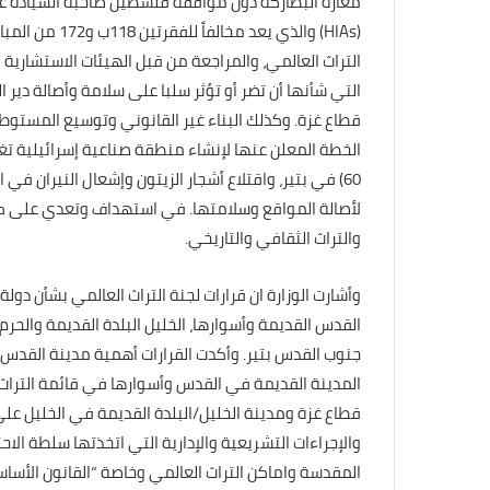
مغارة البطاركة دون موافقة فلسطين صاحبة السيادة على 
(HIAs) والذي ي
التراث العالمي، والمراجعة من قبل الهيئات الاستشارية 
التي شأنها أن تضر أو ​​تؤثر سلبا على سلامة وأصالة دير 
قطاع غزة. وكذلك البناء غير القانوني وتوسيع المستوطنا
الخطة المعلن عنها لإنشاء منطقة صناعية إسرائيلية تغ
60) في بتير، واقتلاع أشجار الزيتون وإشعال النيران في
لأصالة المواقع وسلامتها. في استهداف وتعدي على كا
والتراث الثقافي والتاريخي.
وأشارت الوزارة ان قرارات لجنة التراث العالمي بشأن د
القدس القديمة وأسوارها، الخليل البلدة القديمة والحر
جنوب القدس بتير. وأكدت القرارات أهمية مدينة القدس ا
المدينة القديمة في القدس وأسوارها في قائمة التراث ا
قطاع غزة ومدينة الخليل/البلدة القديمة في الخليل على 
والإجراءات التشريعية والإدارية التي اتخذتها سلطة الا
المقدسة واماكن التراث العالمي وخاصة “القانون الأساسي