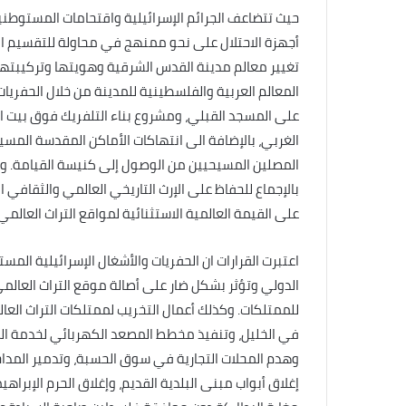
حيث تتضاعف الجرائم الإسرائيلية واقتحامات المستوطني
أجهزة الاحتلال على نحو ممنهج في محاولة للتقسيم ا
تغيير معالم مدينة القدس الشرقية وهويتها وتركيبتها ا
المعالم العربية والفلسطينية للمدينة من خلال الحفري
على المسجد القبلي، ومشروع بناء التلفريك فوق بيت ال
الغربي، بالإضافة الى انتهاكات الأماكن المقدسة الم
المصلين المسيحيين من الوصول إلى كنيسة القيامة. وثم
بالإجماع للحفاظ على الإرث التاريخي العالمي والثقافي 
على القيمة العالمية الاستثنائية لمواقع التراث العالمي.
اعتبرت القرارات ان الحفريات والأشغال الإسرائيلية المس
الدولي وتؤثر بشكل ضار على أصالة موقع التراث العالمي 
للممتلكات. وكذلك أعمال التخريب لممتلكات التراث العا
في الخليل، وتنفيذ مخطط المصعد الكهربائي لخدمة الم
وهدم المحلات التجارية في سوق الحسبة، وتدمير المداخ
إغلاق أبواب مبنى البلدية القديم، وإغلاق الحرم الإبرا