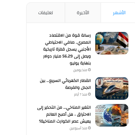
الأشهر
الأخيرة
تعليقات
رسالة قوة من الاقتصاد
المصري.. صافي الاحتياطي
الأجنبي يسجل قفزة تاريخية
ويصل إلى 56.29 مليار دولار
بنهاية يوليو
منذ يومين
القطار الكهربائي السريع… بين
الجدل والفرصة
منذ 7 أيام
التغير المناخي… من التحذير إلى
الاحتراق ، هل أصبح العالم
يعيش عصر الكوارث المناخية؟
منذ أسبوعين