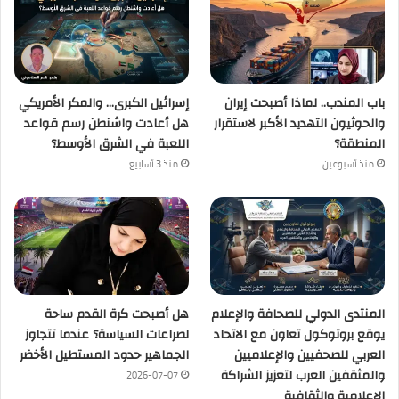
باب المندب.. لماذا أصبحت إيران
إسرائيل الكبرى… والمكر الأمريكي
والحوثيون التهديد الأكبر لاستقرار
هل أعادت واشنطن رسم قواعد
المنطقة؟
اللعبة في الشرق الأوسط؟
منذ أسبوعين
منذ 3 أسابيع
المنتدى الدولي للصحافة والإعلام
هل أصبحت كرة القدم ساحة
يوقع بروتوكول تعاون مع الاتحاد
لصراعات السياسة؟ عندما تتجاوز
العربي للصحفيين والإعلاميين
الجماهير حدود المستطيل الأخضر
والمثقفين العرب لتعزيز الشراكة
2026-07-07
الإعلامية والثقافية