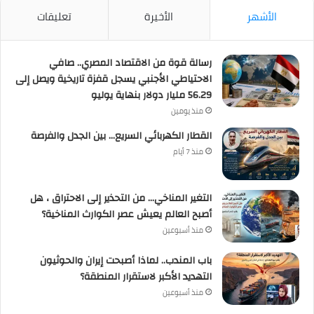
الأشهر
الأخيرة
تعليقات
رسالة قوة من الاقتصاد المصري.. صافي
الاحتياطي الأجنبي يسجل قفزة تاريخية ويصل إلى
56.29 مليار دولار بنهاية يوليو
منذ يومين
القطار الكهربائي السريع… بين الجدل والفرصة
منذ 7 أيام
التغير المناخي… من التحذير إلى الاحتراق ، هل
أصبح العالم يعيش عصر الكوارث المناخية؟
منذ أسبوعين
باب المندب.. لماذا أصبحت إيران والحوثيون
التهديد الأكبر لاستقرار المنطقة؟
منذ أسبوعين