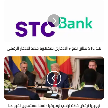
بنك STC يطلق نمو + الادخاري بمفهوم جديد للادخار الرقمي
نيجيريا ترفض خطة ترامب لإفريقيا : لسنا مستعدين لقبولها