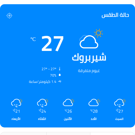
حالة الطقس
27
℃
شيربروك
27º - 27º
غيوم متفرقة
70%
1.4 كيلومتر/ساعة
21
24
26
28
27
℃
℃
℃
℃
℃
السبت
الأحد
الأثنين
الثلاثاء
الأربعاء