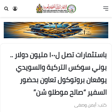
القائمة
تسجيل
بح
الدخول
عن
باستثمارات تصل ل١٠٠ مليون دولار ..
بوني سوكس التركية والسويدي
يوقعان بروتوكول تعاون بحضور
السفير “صالح موطلو شن”
كتب: أيمن وصفى