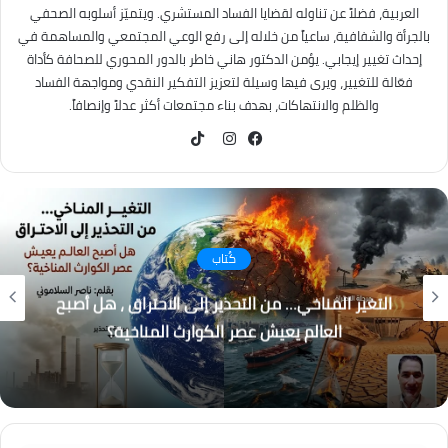
العربية، فضلاً عن تناوله لقضايا الفساد المستشري. ويتميّز أسلوبه الصحفي
بالجرأة والشفافية، ساعياً من خلاله إلى رفع الوعي المجتمعي والمساهمة في
إحداث تغيير إيجابي. يؤمن الدكتور هاني خاطر بالدور المحوري للصحافة كأداة
فعّالة للتغيير، ويرى فيها وسيلة لتعزيز التفكير النقدي ومواجهة الفساد
والظلم والانتهاكات، بهدف بناء مجتمعات أكثر عدلاً وإنصافاً.
TikTok
فيسبوك
انستقرام
كُتاب
التغير المناخي… من التحذير إلى الاحتراق ، هل أصبح
العالم يعيش عصر الكوارث المناخية؟