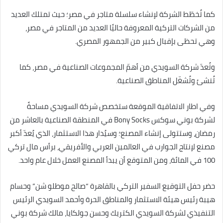
كما تُخطّط الشركة لإنشاء سلسلة متاجر في مصر؛ حيث تمتلك العديد
من الشركات التركية المعروفة حاليًا العديد من المتاجر في مصر،
وهي تحظى بإقبال كبير من الجمهور المصري.
وتُعدّ شركة السويدي من أهمّ المجموعات الصناعية في مصر، كما
تُنشئ وتُشغّل المناطق الصناعية.
وفي اطار الاتفاقية الموقعة ستخصص شركة السويدي مساحةً
لشركة بوني سوكس Bony Socks في المنطقة الصناعية بالعاشر من
رمضان، وستتولى إنشاء المصنع؛ وسيُدار هذا الاستثمار، الذي يُعدّ أكبر
مصنع لإنتاج الجوارب في العالمين العربي والأفريقي، برأس مال تركي
100 في المائة، ومن المتوقع أن يبدأ المصنع العمل خلال عام واحد.
حضر حفل التوقيع السفير التركي بالقاهرة “صالح موطلو شن” وحسام
هيبة رئيس هيئة الاستثمار والمناطق الحرة وأحمد السويدي الرئيس
التنفيذي لشركة السويدي الكتريك وحسن جولكايا، مالك شركة بوني