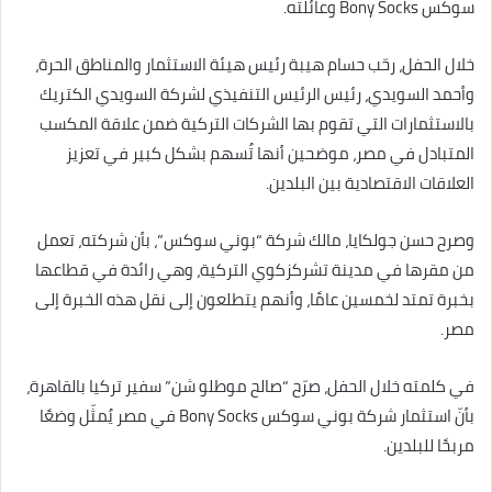
سوكس Bony Socks وعائلته.
خلال الحفل، رحّب حسام هيبة رئيس هيئة الاستثمار والمناطق الحرة،
وأحمد السويدي، رئيس الرئيس التنفيذي لشركة السويدي الكتريك
بالاستثمارات التي تقوم بها الشركات التركية ضمن علاقة المكسب
المتبادل في مصر، موضحين أنها تُسهم بشكل كبير في تعزيز
العلاقات الاقتصادية بين البلدين.
وصرح حسن جولكايا، مالك شركة “بوني سوكس”، بأن شركته، تعمل
من مقرها في مدينة تشركزكوي التركية، وهي رائدة في قطاعها
بخبرة تمتد لخمسين عامًا، وأنهم يتطلعون إلى نقل هذه الخبرة إلى
مصر.
في كلمته خلال الحفل، صرّح “صالح موطلو شن” سفير تركيا بالقاهرة،
بأنّ استثمار شركة بوني سوكس Bony Socks في مصر يُمثّل وضعًا
مربحًا للبلدين.