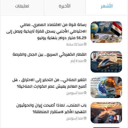
الأشهر
الأخيرة
تعليقات
رسالة قوة من الاقتصاد المصري.. صافي
الاحتياطي الأجنبي يسجل قفزة تاريخية ويصل إلى
56.29 مليار دولار بنهاية يوليو
منذ 22 ساعة
القطار الكهربائي السريع… بين الجدل والفرصة
منذ 6 أيام
التغير المناخي… من التحذير إلى الاحتراق ، هل
أصبح العالم يعيش عصر الكوارث المناخية؟
منذ أسبوعين
باب المندب.. لماذا أصبحت إيران والحوثيون
التهديد الأكبر لاستقرار المنطقة؟
منذ أسبوعين