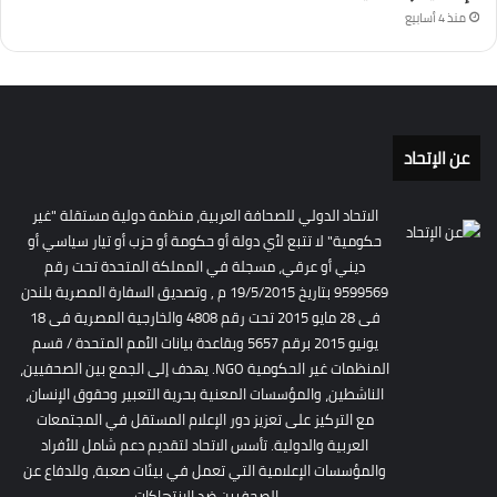
منذ 4 أسابيع
عن الإتحاد
الاتحاد الدولي للصحافة العربية، منظمة دولية مستقلة "غير
حكومية" لا تتبع لأي دولة أو حكومة أو حزب أو تيار سياسي أو
ديني أو عرقي، مسجلة في المملكة المتحدة تحت رقم
9599569 بتاريخ 19/5/2015 م , وتصديق السفارة المصرية بلندن
فى 28 مايو 2015 تحت رقم 4808 والخارجية المصرية فى 18
يونيو 2015 برقم 5657 وبقاعدة بيانات الأمم المتحدة / قسم
المنظمات غير الحكومية NGO. يهدف إلى الجمع بين الصحفيين،
الناشطين، والمؤسسات المعنية بحرية التعبير وحقوق الإنسان،
مع التركيز على تعزيز دور الإعلام المستقل في المجتمعات
العربية والدولية. تأسس الاتحاد لتقديم دعم شامل للأفراد
والمؤسسات الإعلامية التي تعمل في بيئات صعبة، وللدفاع عن
الصحفيين ضد الانتهاكات.