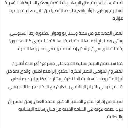
المجتمعات العربية، مثل الإرهاب والطائفية وبعض السلوكيات الأسرية
السلبية، ويطرح حلولًا واقعية لهذه القضايا من خلال معالجة درامية
مؤثرة.
العمل الجديد هو من قصة وسيناريو وحوار الدكتورة رضا السنوسي،
ويأتي بعد نجاح أعمالها الاجتماعية السابقة: “يا عزيزي كلنا مذنبون”
و”قتلت النرجسي”، ليشكل إضافة مميزة في مسيرتها الفنية.
كما سيتضمن الفيلم تسليط الضوء على مشروع “أهرامات أصلان”،
المشروع القومي الكبير لفكرة الدكتور إبراهيم أصلان، والذي يعد من
أبرز المشروعات السياحية المنتظرة. ويشارك الدكتور إبراهيم أصلان
كداعم رئيسي للفيلم الوثائقي بالتعاون مع الدكتورة رضا السنوسي.
الفيلم من إخراج المخرج المتميز الدكتور محمد العدل، ومن المقرر أن
يترك بصمة قوية في الساحة الفنية من خلال رسالته الإنسانية
والوطنية.