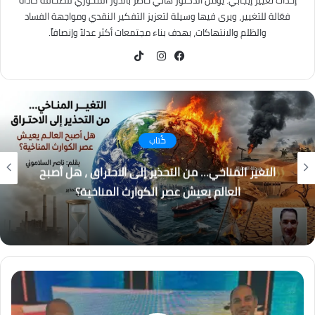
إحداث تغيير إيجابي. يؤمن الدكتور هاني خاطر بالدور المحوري للصحافة كأداة
فعّالة للتغيير، ويرى فيها وسيلة لتعزيز التفكير النقدي ومواجهة الفساد
والظلم والانتهاكات، بهدف بناء مجتمعات أكثر عدلاً وإنصافاً.
TikTok
فيسبوك
انستقرام
كُتاب
التغير المناخي… من التحذير إلى الاحتراق ، هل أصبح
العالم يعيش عصر الكوارث المناخية؟