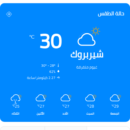
حالة الطقس
30
℃
شيربروك
30º - 28º
غيوم متفرقة
62%
2.27 كيلومتر/ساعة
25
27
27
28
29
℃
℃
℃
℃
℃
الجمعة
السبت
الأحد
الأثنين
الثلاثاء