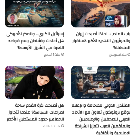
باب المندب.. لماذا أصبحت إيران
إسرائيل الكبرى… والمكر الأمريكي
والحوثيون التهديد الأكبر لاستقرار
هل أعادت واشنطن رسم قواعد
المنطقة؟
اللعبة في الشرق الأوسط؟
منذ أسبوعين
منذ 3 أسابيع
المنتدى الدولي للصحافة والإعلام
هل أصبحت كرة القدم ساحة
يوقع بروتوكول تعاون مع الاتحاد
لصراعات السياسة؟ عندما تتجاوز
العربي للصحفيين والإعلاميين
الجماهير حدود المستطيل الأخضر
والمثقفين العرب لتعزيز الشراكة
2026-07-07
الإعلامية والثقافية