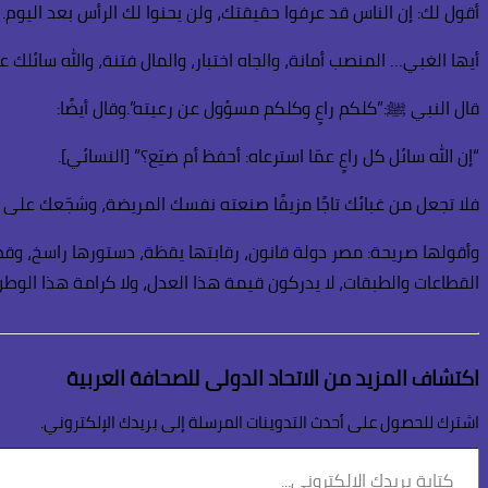
أقول لك: إن الناس قد عرفوا حقيقتك، ولن يحنوا لك الرأس بعد اليو
أيها الغبي… المنصب أمانة، والجاه اختبار، والمال فتنة، والله سائلك
قال النبي ﷺ:”كلكم راعٍ وكلكم مسؤول عن رعيته”.وقال أيضًا:
“إن الله سائل كل راعٍ عمّا استرعاه: أحفظ أم ضيّع؟” [النسائي].
فلا تجعل من غبائك تاجًا مزيفًا صنعته نفسك المريضة، وشجّعك على لب
وأقولها صريحة: مصر دولة قانون، رقابتها يقظة، دستورها راسخ، و
القطاعات والطبقات، لا يدركون قيمة هذا العدل، ولا كرامة هذا الوط
اكتشاف المزيد من الاتحاد الدولى للصحافة العربية
اشترك للحصول على أحدث التدوينات المرسلة إلى بريدك الإلكتروني.
كتابة