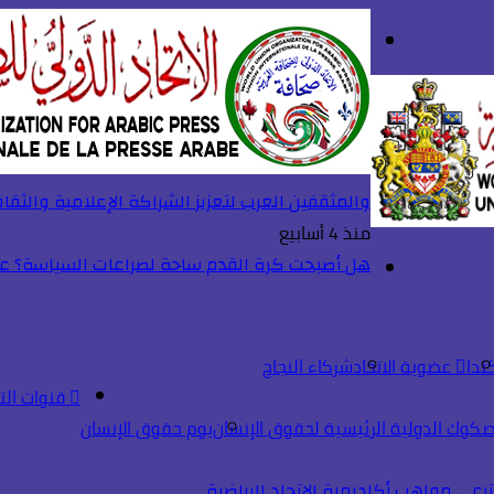
بحث
تسجيل
عن
الدخول
والمثقفين العرب لتعزيز الشراكة الإعلامية والثقا
منذ 4 أسابيع
هل أصبحت كرة القدم ساحة لصراعات السياسة؟ عند
القائمة
ندا
عضوية الاتحاد
شركاء النجاح
قنوات الت
صكوك الدولية الرئيسية لحقوق الإنسان
يوم حقوق الإنسان