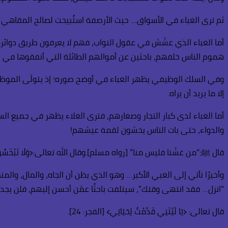
ثم ترى الغباء في الأسواق… حيث الأرصفة استُبيحت لصالح المقاهي و
أما الغباء الذي عشّش في عقول النواب، فهم لا يعرفون طريق دوائره
هموم الناس خلفهم، باحثين عن أموالهم الطائلة التي أنفقوها في ح
وفي السلك الوظيفي يظهر الغباء في أوضح صوره؛ إذ يتولّى الموظف من
إلا ما يريد أن يراه.
أما الغباء لدى كبار التجار وصغارهم، فترى الغلاء يظهر في جميع السل
والدواء، حتى بات الناس يخشون لقمة عيشهم!
قال ﷺ:”من غشّنا فليس منا” [رواه مسلم].وقال الله تعالى:﴿وَلَا تَبْخَسُوا النَّا
وأخيرًا نأتي إلى الغبي الأكبر… وهو الذي يظن أن الجاه، والمال، والمن
“انزل… فقد انتهى وقتك”، سيتلفت باحثًا عمّن أحسن إليهم، فلن يجد أح
قال تعالى: ﴿يَا لَيْتَنِي قَدَّمْتُ لِحَيَاتِي﴾ [الفجر: 24].