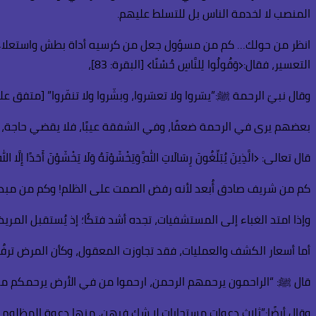
المنصب لا لخدمة الناس بل للتسلط عليهم.
انظر من حولك… كم من مسؤول جعل من كرسيه أداة بطش واستعلاء على م
التعسير، فقال:﴿وَقُولُوا لِلنَّاسِ حُسْنًا﴾ [البقرة: 83]،
وقال نبيّ الرحمة ﷺ:”يسّروا ولا تعسّروا، وبشّروا ولا تنفّروا” [متفق علي
بعضهم يرى في الرحمة ضعفًا، وفي الشفقة عيبًا، فلا يقضي حاجة، ولا ي
قال تعالى: ﴿الَّذِينَ يُبَلِّغُونَ رِسَالَاتِ اللَّهِ وَيَخْشَوْنَهُ وَلَا يَخْشَوْنَ أَحَدًا إِلَّا اللَّه
كم من شريف صادق أُبعد لأنه رفض الصمت على الظلم! وكم من مبدع 
وإذا امتد الغباء إلى المستشفيات، تجده أشد فتكًا؛ إذ يُستقبل المري
أما أسعار الكشف والعمليات، فقد تجاوزت المعقول، وكأن المرض ترفٌ لا
قال ﷺ: “الراحمون يرحمهم الرحمن، ارحموا من في الأرض يرحمكم من
وقال أيضًا:”ثلاث دعوات مستجابات لا شك فيهن، منها دعوة المظلوم…