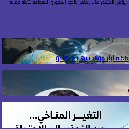
يؤمن الدكتور هاني خاطر بالدور المحوري للصحافة كأداة فعّالة