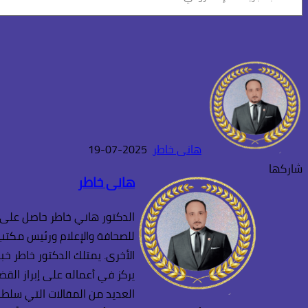
بريدك
الإلكتروني...
هانى خاطر
2025-07-19
تويتر
طباعة
تيلقرام
واتساب
ماسنجر
ماسنجر
لينكدإن
فيسبوك
شاركها
هانى خاطر
الدكتور هاني خاطر حاصل على د
للصحافة والإعلام ورئيس مكتب ا
الأخرى. يمتلك الدكتور خاطر خب
يركز في أعماله على إبراز القض
العديد من المقالات التي سلطت 