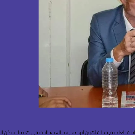
دات العلمية، فذلك أهون أنواعه. إنما الغباء الحقيقي هو ما يسكن