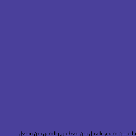
 القلب حين يقسو، والعقل حين يتغطرس، والنفس حين تستغل