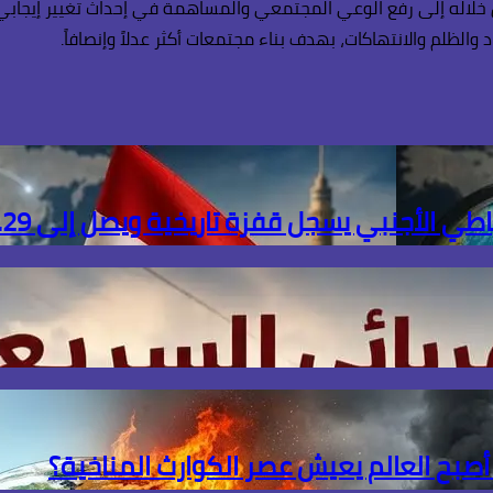
 خلاله إلى رفع الوعي المجتمعي والمساهمة في إحداث تغيير إيجابي. 
والظلم والانتهاكات، بهدف بناء مجتمعات أكثر عدلاً وإنصافاً.
ل قفزة تاريخية ويصل إلى 56.29 مليار دولار بنهاية يوليو
 أصبح العالم يعيش عصر الكوارث المناخية؟