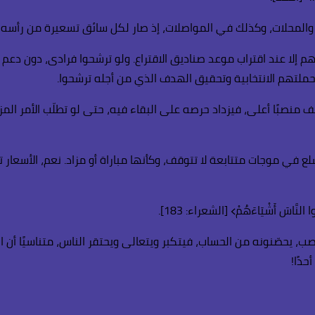
المحلات، وكذلك في المواصلات، إذ صار لكل سائق تسعيرة من رأسه، لا
م إلا عند اقتراب موعد صناديق الاقتراع. ولو ترشحوا فرادى، دون د
ملتهم الانتخابية وتحقيق الهدف الذي من أجله ترشحوا.
صبًا أعلى، فيزداد حرصه على البقاء فيه، حتى لو تطلّب الأمر المزي
ع في موجات متتابعة لا تتوقف، وكأنها مباراة أو مزاد. نعم، الأسعار ت
سَ أَشْيَاءَهُمْ﴾ [الشعراء: 183].
صب، يحصّنونه من الحساب، فيتكبر ويتعالى ويحتقر الناس، متناسيًا أن الك
دًا!