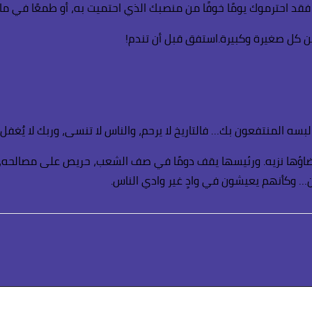
م. فقد احترموك يومًا خوفًا من منصبك الذي احتميت به، أو طمعًا في
 عن كل صغيرة وكبيرة.استفق قبل أن تندم!
سه المنتفعون بك… فالتاريخ لا يرحم، والناس لا تنسى، وربك لا يُغفل.
قضاؤها نزيه. ورئيسها يقف دومًا في صف الشعب، حريص على مصالحه، 
ن… وكأنهم يعيشون في وادٍ غير وادي الناس.