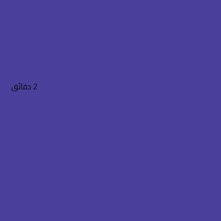
بحث
الدخول
عن
2 دقائق