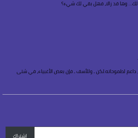
 مالك… وها قد زالا، فهل بقي لك شيء؟
داعم لطموحاته.لكن ـ وللأسف ـ فإن بعض الأغبياء، في شتى
اشتراك