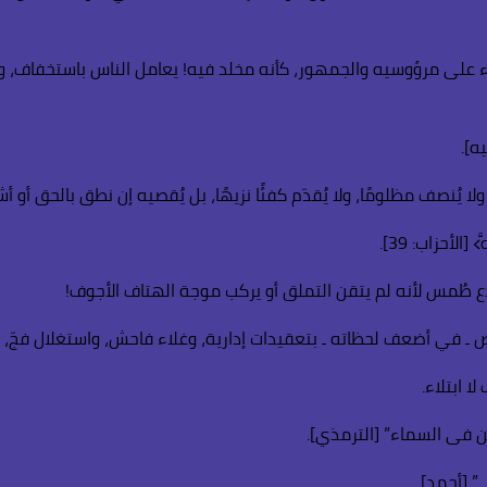
رؤوسيه والجمهور، كأنه مخلد فيه! يعامل الناس باستخفاف، ويغلق ال
ه].
ُنصف مظلومًا، ولا يُقدّم كفئًا نزيهًا، بل يُقصيه إن نطق بالحق أو 
َ﴾ [الأحزاب: 39].
طُمس لأنه لم يتقن التملق أو يركب موجة الهتاف الأجوف!
ض ـ في أضعف لحظاته ـ بتعقيدات إدارية، وغلاء فاحش، واستغلال فجّ، ح
 ابتلاء.
 فى السماء” [الترمذي].
” [أحمد].