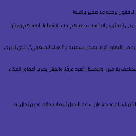
 قانون يردعه ولا ضمير يراقبه!
عم حزبي أو فئوي، لانكشف ضعفهم. فقد انشغلوا بأنفسهم وتركوا
د من التملق أو ما يمكن تسميته بـ”الغباء المنهجي”، الذي لا يرى
تضاعف بلا مبرر، والاحتكار أصبح عرفًا، والغش يضرب أعماق الغذاء
برياء لله وحده، وأن ساعة الرحيل آتية لا محالة. وحين يُقال له: