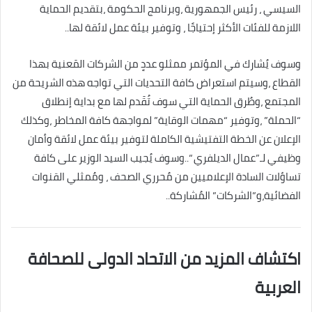
السيسي ، رئيس الجمهورية ،وبرنامج الحكومة ،بتقديم الحماية
اللازمة للفئات الأكثر إحتياجًا ، وتوفير بيئة عمل لائقة لها..
وسوف يُشارك في المؤتمر ممثلو عددٍ من الشركات المَعنية بهذا
القطاع ،وسيتم استعراض كافة التحديات التي تواجه هذه الشريحة من
المجتمع ،وطُرق الحماية التي سوف تُقَدم لها مع بداية إنطلاق
“الحملة” ،وتوفير “مهمات الوقاية” لمواجهة كافة المخاطر ،وكذلك
الإعلان عن الخطة التفتيشية الكاملة لتوفير بيئة عمل لائقة وأمان
وظيفي لـ”عمال الديلفري “..وسوف يُجيب السيد الوزير على كافة
تساؤلات السادة الإعلاميين من مُحرري الصحف ، ومُمثلي القنوات
الفضائية،و”الشركات” المُشاركة..
اكتشاف المزيد من الاتحاد الدولى للصحافة
العربية