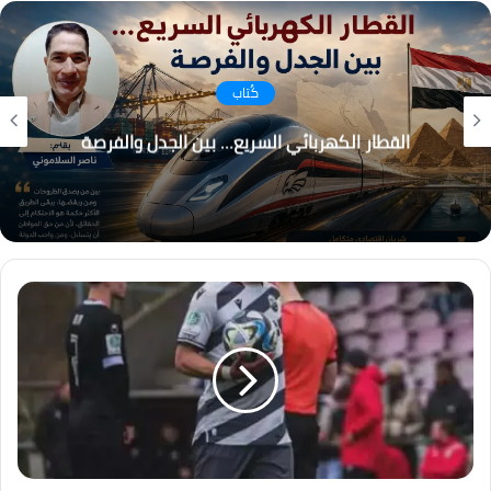
كُتاب
التغير المناخي… م
ائي السريع… بين الجدل والفرصة
العالم يع