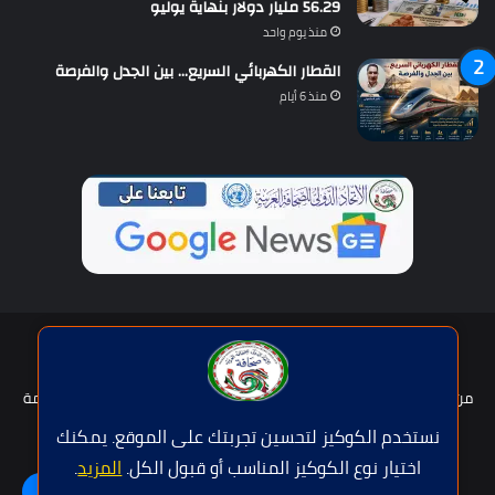
56.29 مليار دولار بنهاية يوليو
منذ يوم واحد
القطار الكهربائي السريع… بين الجدل والفرصة
منذ 6 أيام
حقوق النشر © | جميع الحقوق محفوظة للاتحاد الدولى للصحافة العربية
2026
من نحن؟
هيئة التحرير
عضوية الإتحاد
سياسة الخصوصية
شروط الخدمة
للإعلان
اتصل بنا
نستخدم الكوكيز لتحسين تجربتك على الموقع. يمكنك
اختيار نوع الكوكيز المناسب أو قبول الكل.
المزيد
.
فيسبوك
تويتر
يوتيوب
واتساب
اللغة | Langue