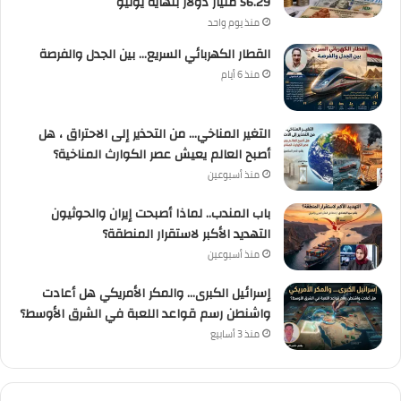
56.29 مليار دولار بنهاية يوليو
منذ يوم واحد
القطار الكهربائي السريع… بين الجدل والفرصة
منذ 6 أيام
التغير المناخي… من التحذير إلى الاحتراق ، هل
أصبح العالم يعيش عصر الكوارث المناخية؟
منذ أسبوعين
باب المندب.. لماذا أصبحت إيران والحوثيون
التهديد الأكبر لاستقرار المنطقة؟
منذ أسبوعين
إسرائيل الكبرى… والمكر الأمريكي هل أعادت
واشنطن رسم قواعد اللعبة في الشرق الأوسط؟
منذ 3 أسابيع