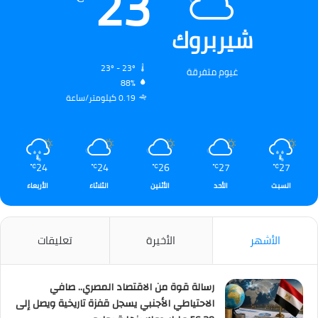
23
شيربروك
23º - 23º
غيوم متفرقة
88%
0.19 كيلومتر/ساعة
24
24
26
27
27
℃
℃
℃
℃
℃
السبت
الأحد
الأثنين
الثلاثاء
الأربعاء
الأشهر
الأخيرة
تعليقات
رسالة قوة من الاقتصاد المصري.. صافي
الاحتياطي الأجنبي يسجل قفزة تاريخية ويصل إلى