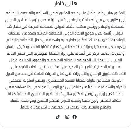
هانى خاطر
الدكتور هاني خاطر حاصل على درجة الدكتوراه في السياحة والفندقة، بالإضافة
إلى بكالوريوس في الصحافة والإعلام. يشغل حالياً منصب رئيس المنتدى الدولى
للصحافة والإعلام ورئيس مكتب الاتحاد الدولي للصحافة العربية في كندا، كما
يتولى رئاسة تحرير موقع الاتحاد الدولي للصحافة العربية وعدد من المنصات
الإعلامية الأخرى. يمتلك الدكتور خاطر خبرة واسعة في مجال الصحافة والإعلام،
ويُعرف بكونه صحفياً ومؤلفاً متخصصاً في تغطية قضايا الفساد وحقوق الإنسان
والحريات العامة. يركز في أعماله على إبراز القضايا الجوهرية التي تمس العالم
العربي، لا سيما تلك المتعلقة بالعدالة الاجتماعية والحقوق المدنية. طوال
مسيرته المهنية، قام بنشر العديد من المقالات التي سلطت الضوء على
انتهاكات حقوق الإنسان والتجاوزات التي تطال الحريات العامة في عدد من الدول
العربية، فضلاً عن تناوله لقضايا الفساد المستشري. ويتميّز أسلوبه الصحفي
بالجرأة والشفافية، ساعياً من خلاله إلى رفع الوعي المجتمعي والمساهمة في
إحداث تغيير إيجابي. يؤمن الدكتور هاني خاطر بالدور المحوري للصحافة كأداة
فعّالة للتغيير، ويرى فيها وسيلة لتعزيز التفكير النقدي ومواجهة الفساد
والظلم والانتهاكات، بهدف بناء مجتمعات أكثر عدلاً وإنصافاً.
TikTok
فيسبوك
انستقرام