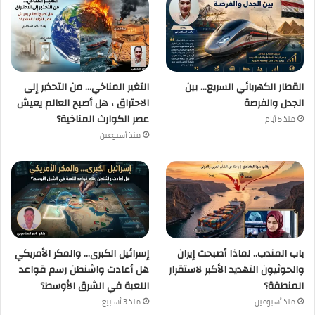
القطار الكهربائي السريع… بين
التغير المناخي… من التحذير إلى
الجدل والفرصة
الاحتراق ، هل أصبح العالم يعيش
عصر الكوارث المناخية؟
منذ 5 أيام
منذ أسبوعين
باب المندب.. لماذا أصبحت إيران
إسرائيل الكبرى… والمكر الأمريكي
والحوثيون التهديد الأكبر لاستقرار
هل أعادت واشنطن رسم قواعد
المنطقة؟
اللعبة في الشرق الأوسط؟
منذ أسبوعين
منذ 3 أسابيع