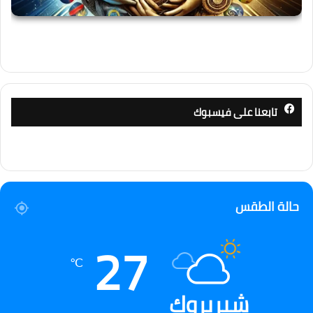
تابعنا على فيسبوك
حالة الطقس
27
℃
شيربروك