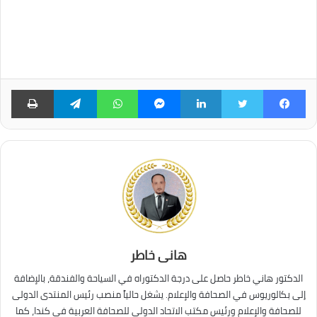
فيسبوك
تويتر
لينكدإن
ماسنجر
واتساب
تيلقرام
طبا
هانى خاطر
الدكتور هاني خاطر حاصل على درجة الدكتوراه في السياحة والفندقة، بالإضافة
إلى بكالوريوس في الصحافة والإعلام. يشغل حالياً منصب رئيس المنتدى الدولى
للصحافة والإعلام ورئيس مكتب الاتحاد الدولي للصحافة العربية في كندا، كما