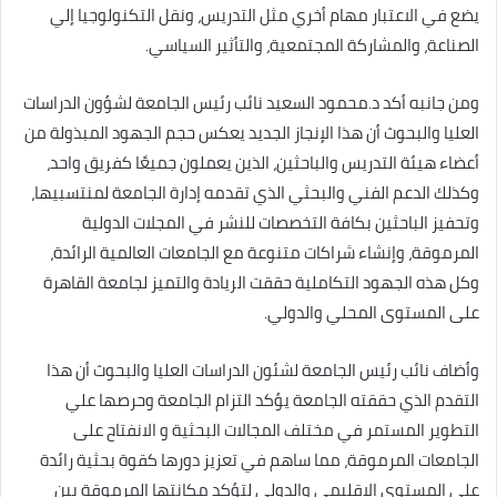
يضع في الاعتبار مهام أخري مثل التدريس، ونقل التكنولوجيا إلي
الصناعة، والمشاركة المجتمعية، والتأثير السياسي.
ومن جانبه أكد د.محمود السعيد نائب رئيس الجامعة لشؤون الدراسات
العليا والبحوث أن هذا الإنجاز الجديد يعكس حجم الجهود المبذولة من
أعضاء هيئة التدريس والباحثين، الذين يعملون جميعًا كفريق واحد،
وكذلك الدعم الفني والبحثي الذي تقدمه إدارة الجامعة لمنتسبيها،
وتحفيز الباحثين بكافة التخصصات للنشر في المجلات الدولية
المرموقة، وإنشاء شراكات متنوعة مع الجامعات العالمية الرائدة،
وكل هذه الجهود التكاملية حققت الريادة والتميز لجامعة القاهرة
على المستوى المحلي والدولي.
وأضاف نائب رئيس الجامعة لشئون الدراسات العليا والبحوث أن هذا
التقدم الذي حققته الجامعة يؤكد التزام الجامعة وحرصها علي
التطوير المستمر في مختلف المجالات البحثية و الانفتاح على
الجامعات المرموقة، مما ساهم في تعزيز دورها كقوة بحثية رائدة
على المستوى الإقليمي والدولي لتؤكد مكانتها المرموقة بين