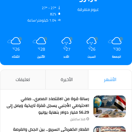
27º - 27º
غيوم متفرقة
82%
1.04 كيلومتر/ساعة
26
28
27
26
30
℃
℃
℃
℃
℃
الجمعة
السبت
الأحد
الأثنين
الثلاثاء
الأشهر
الأخيرة
تعليقات
رسالة قوة من الاقتصاد المصري.. صافي
الاحتياطي الأجنبي يسجل قفزة تاريخية ويصل إلى
56.29 مليار دولار بنهاية يوليو
منذ ساعتين
القطار الكهربائي السريع… بين الجدل والفرصة