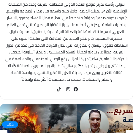
يتولى رئاسة تحرير موقع الاتحاد الدولي للصحافة العربية وعدد من المنصات
الإعلامية الأخرى. يمتلك الدكتور خاطر خبرة واسعة في مجال الصحافة والإعلام،
ويُعرف بكونه صحفياً ومؤلفاً متخصصاً في تغطية قضايا الفساد وحقوق الإنسان
والحريات العامة. يركز في أعماله على إبراز القضايا الجوهرية التي تمس العالم
العربي، لا سيما تلك المتعلقة بالعدالة الاجتماعية والحقوق المدنية. طوال
مسيرته المهنية، قام بنشر العديد من المقالات التي سلطت الضوء على
انتهاكات حقوق الإنسان والتجاوزات التي تطال الحريات العامة في عدد من الدول
العربية، فضلاً عن تناوله لقضايا الفساد المستشري. ويتميّز أسلوبه الصحفي
بالجرأة والشفافية، ساعياً من خلاله إلى رفع الوعي المجتمعي والمساهمة في
إحداث تغيير إيجابي. يؤمن الدكتور هاني خاطر بالدور المحوري للصحافة كأداة
فعّالة للتغيير، ويرى فيها وسيلة لتعزيز التفكير النقدي ومواجهة الفساد
والظلم والانتهاكات، بهدف بناء مجتمعات أكثر عدلاً وإنصافاً.
TikTok
فيسبوك
انستقرام
كُتاب