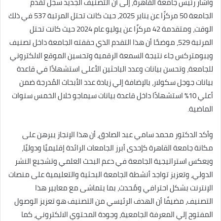
وأشار رئيس جامعة القاهرة، إلى أن التصنيف الجديد سجل تقدم
الجامعة 50 مركزًا عن يناير 2025، حيث كانت تحتل المرتبة 537 في ذلك
الوقت، ومتقدمة 42 مركزًا عن يوليو عام 2024 حيث كانت تحتل
المرتبة 529، موضحًا أن هذا التقدم الذي حققته الجامعة داخل تصنيف
ويبومتركس جاء نتيجة السمعة الرقمية وتحسين الموقع الالكتروني
للجامعة، وتحسن بيانات وعدد الباحثين الأعلى استشهادًا في قاعدة
بيانات جوجل سكولار، بالإضافة إلي زيادة عدد الأبحاث المُدرجة ضمن
أعلي 10% استشهادًا داخل قاعدة بيانات سيماجو خلال الخمس سنوات
الماضية.
وأكد الدكتور محمد سامي عبد الصادق، أن هذا الإنجاز يبرهن على
مكانة جامعة القاهرة كإحدى أبرز الجامعات الرائدة إقليميًا ودوليًا،
ويعكس استراتيجية الجامعة في دعم البحث العلمي وتشجيع النشر
الدولي، وتعزيز تواجد أنشطة الجامعة البحثية والتعليمية على منصات
الإنترنت بشكل احترافي ومُحدث، بما يتماشى مع معايير هذا
التصنيف، مضيفًا أن الهدف الرئيسي من التصنيف هو تعزيز الوصول
المفتوح إلي المعرفة الجامعية، وجودة المحتوي الالكتروني، كما