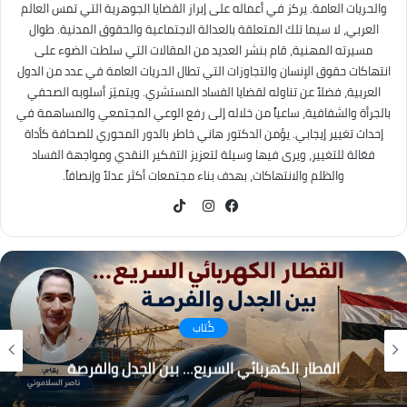
والحريات العامة. يركز في أعماله على إبراز القضايا الجوهرية التي تمس العالم
العربي، لا سيما تلك المتعلقة بالعدالة الاجتماعية والحقوق المدنية. طوال
مسيرته المهنية، قام بنشر العديد من المقالات التي سلطت الضوء على
انتهاكات حقوق الإنسان والتجاوزات التي تطال الحريات العامة في عدد من الدول
العربية، فضلاً عن تناوله لقضايا الفساد المستشري. ويتميّز أسلوبه الصحفي
بالجرأة والشفافية، ساعياً من خلاله إلى رفع الوعي المجتمعي والمساهمة في
إحداث تغيير إيجابي. يؤمن الدكتور هاني خاطر بالدور المحوري للصحافة كأداة
فعّالة للتغيير، ويرى فيها وسيلة لتعزيز التفكير النقدي ومواجهة الفساد
والظلم والانتهاكات، بهدف بناء مجتمعات أكثر عدلاً وإنصافاً.
TikTok
فيسبوك
انستقرام
كُتاب
التغير المناخي… من التحذير إلى الاحتراق ، هل أصبح
العالم يعيش عصر الكوارث المناخية؟