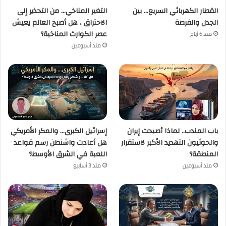
القطار الكهربائي السريع… بين
التغير المناخي… من التحذير إلى
الجدل والفرصة
الاحتراق ، هل أصبح العالم يعيش
عصر الكوارث المناخية؟
منذ 6 أيام
منذ أسبوعين
باب المندب.. لماذا أصبحت إيران
إسرائيل الكبرى… والمكر الأمريكي
والحوثيون التهديد الأكبر لاستقرار
هل أعادت واشنطن رسم قواعد
المنطقة؟
اللعبة في الشرق الأوسط؟
منذ أسبوعين
منذ 3 أسابيع