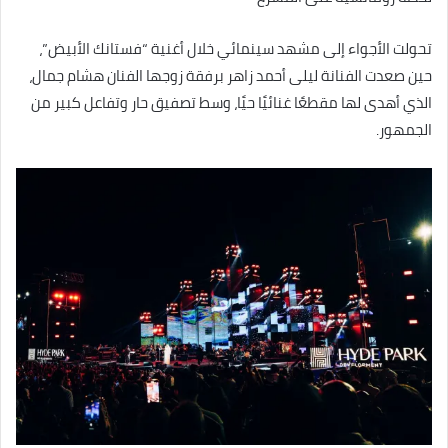
تحولت الأجواء إلى مشهد سينمائي خلال أغنية “فستانك الأبيض”،
حين صعدت الفنانة ليلى أحمد زاهر برفقة زوجها الفنان هشام جمال،
الذي أهدى لها مقطعًا غنائيًا حيًا، وسط تصفيق حار وتفاعل كبير من
الجمهور.