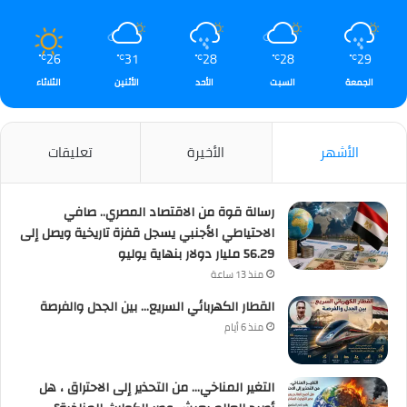
26
31
28
28
29
℃
℃
℃
℃
℃
الجمعة
السبت
الأحد
الأثنين
الثلاثاء
الأشهر
الأخيرة
تعليقات
رسالة قوة من الاقتصاد المصري.. صافي
الاحتياطي الأجنبي يسجل قفزة تاريخية ويصل إلى
56.29 مليار دولار بنهاية يوليو
منذ 13 ساعة
القطار الكهربائي السريع… بين الجدل والفرصة
منذ 6 أيام
التغير المناخي… من التحذير إلى الاحتراق ، هل