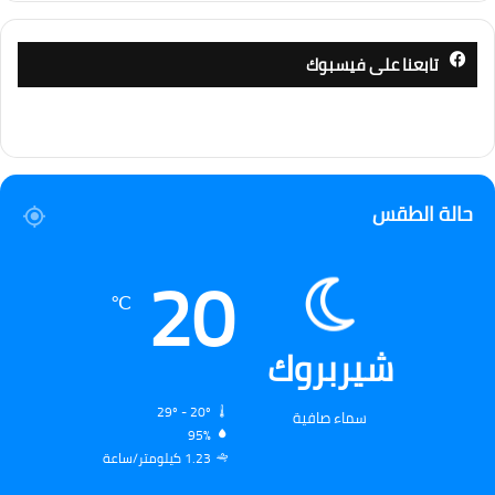
تابعنا على فيسبوك
حالة الطقس
20
℃
شيربروك
29º - 20º
سماء صافية
95%
1.23 كيلومتر/ساعة