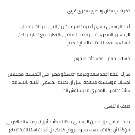
ذكريات رمضان وحضور مصري قوي
أعاد الجسمي تقديم أغنية “الفرق كبير”، التي ارتبطت بوجدان
الجمهور المصري في رمضان الماضي بالتعاون مع “هايد بارك”،
ليستعيد معها لحظات النجاح الكبير.
مسك الختام… ومفاجآت النجوم
شارك النجم أحمد سعد وفرقة “ديسكو مصر” في الأمسية، مضيفين
لمسات موسيقية مبهجة، قبل أن يختتم الجسمي الليلة بابتسامة
قائلاً: “حاضر… المصري ما يتقلوش لأ.”
صيف لا يُنسى
بهذا الحفل، عزز حسين الجسمي مكانته كأحد أبرز نجوم الغناء العربي،
مؤكّدًا أن حفلاته ليست مجرد عروض فنية، بل أحداث استثنائية تصنع