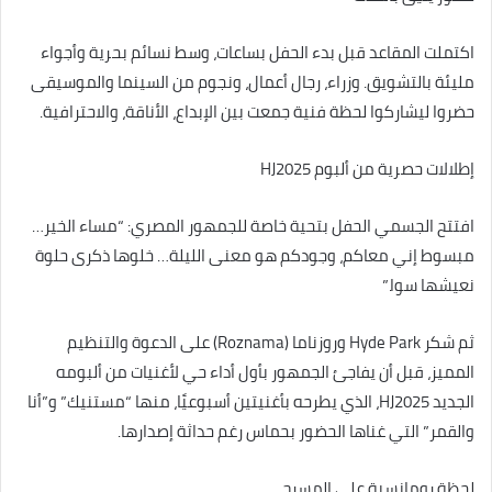
اكتملت المقاعد قبل بدء الحفل بساعات، وسط نسائم بحرية وأجواء
مليئة بالتشويق. وزراء، رجال أعمال، ونجوم من السينما والموسيقى
حضروا ليشاركوا لحظة فنية جمعت بين الإبداع، الأناقة، والاحترافية.
إطلالات حصرية من ألبوم HJ2025
افتتح الجسمي الحفل بتحية خاصة للجمهور المصري: “مساء الخير…
مبسوط إني معاكم، وجودكم هو معنى الليلة… خلوها ذكرى حلوة
نعيشها سوا.”
ثم شكر Hyde Park وروزناما (Roznama) على الدعوة والتنظيم
المميز، قبل أن يفاجئ الجمهور بأول أداء حي لأغنيات من ألبومه
الجديد HJ2025، الذي يطرحه بأغنيتين أسبوعيًا، منها “مستنيك” و”أنا
والقمر” التي غناها الحضور بحماس رغم حداثة إصدارها.
لحظة رومانسية على المسرح