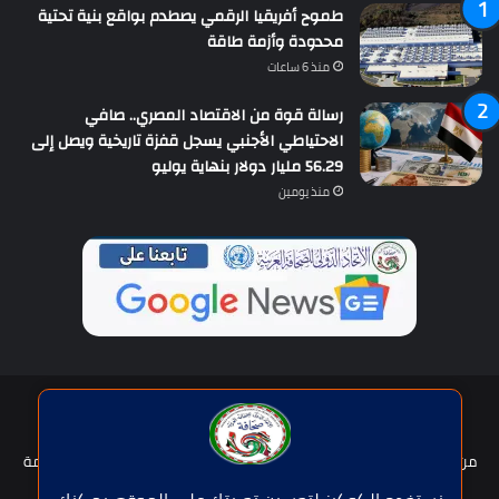
طموح أفريقيا الرقمي يصطدم بواقع بنية تحتية
محدودة وأزمة طاقة
منذ 6 ساعات
رسالة قوة من الاقتصاد المصري.. صافي
الاحتياطي الأجنبي يسجل قفزة تاريخية ويصل إلى
56.29 مليار دولار بنهاية يوليو
منذ يومين
حقوق النشر © | جميع الحقوق محفوظة للاتحاد الدولى للصحافة العربية
2026
من نحن؟
هيئة التحرير
عضوية الإتحاد
سياسة الخصوصية
شروط الخدمة
للإعلان
اتصل بنا