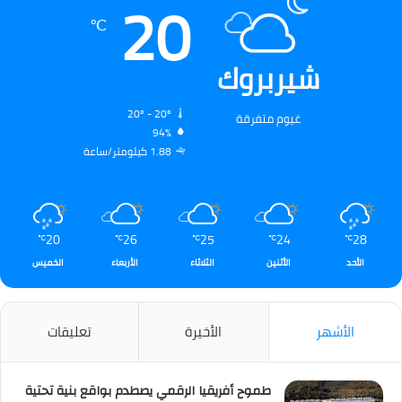
20
℃
شيربروك
20º - 20º
غيوم متفرقة
94%
1.88 كيلومتر/ساعة
20
26
25
24
28
℃
℃
℃
℃
℃
الأحد
الأثنين
الثلاثاء
الأربعاء
الخميس
الأشهر
الأخيرة
تعليقات
طموح أفريقيا الرقمي يصطدم بواقع بنية تحتية