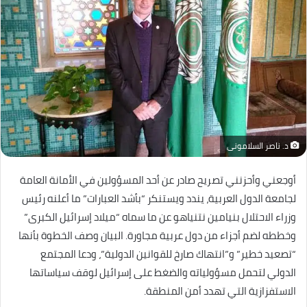
د. ناصر السلامونى
أوجعني وأحزنني تصريح صادر عن أحد المسؤولين في الأمانة العامة
لجامعة الدول العربية، يندد ويستنكر “بأشد العبارات” ما أعلنه رئيس
وزراء الاحتلال بنيامين نتنياهو عن ما سماه “ميلاد إسرائيل الكبرى”
وخططه لضم أجزاء من دول عربية مجاورة. البيان وصف الخطوة بأنها
“تصعيد خطير” و”انتهاك صارخ للقوانين الدولية”، ودعا المجتمع
الدولي لتحمل مسؤولياته والضغط على إسرائيل لوقف سياساتها
الاستفزازية التي تهدد أمن المنطقة.