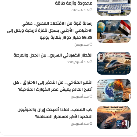
محدودة وأزمة طاقة
منذ 6 ساعات
رسالة قوة من الاقتصاد المصري.. صافي
الاحتياطي الأجنبي يسجل قفزة تاريخية ويصل إلى
56.29 مليار دولار بنهاية يوليو
منذ يومين
القطار الكهربائي السريع… بين الجدل والفرصة
منذ أسبوع واحد
التغير المناخي… من التحذير إلى الاحتراق ، هل
أصبح العالم يعيش عصر الكوارث المناخية؟
منذ أسبوعين
باب المندب.. لماذا أصبحت إيران والحوثيون
التهديد الأكبر لاستقرار المنطقة؟
منذ أسبوعين