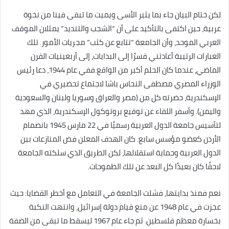
لكن ختام البيان جاء بما يثير الأسى ويميت ما تبقى فينا من نخوة
عربية، حين اكتفى بالتأكيد على أن “الشجب والتنديد” يمثلان الموقف
العربي الموحد، وأن الجامعة “تتابع عن كثب” مجريات الأمور. تلك
العبارات الرتيبة أعادتني قسرًا إلى البدايات، إلى أربعينيات القرن
الماضي، عندما كان الحلم أكبر من الواقع.ففي عام 1944، دعا رئيس
الوزراء المصري مصطفى النحاس باشا لاجتماع تحضيري في
الإسكندرية، حضرته كل من (مصر والعراق وسوريا ولبنان والسعودية
واليمن). وأسفر اللقاء عن توقيع بروتوكول الإسكندرية، الذي مهد
لتأسيس جامعة الدول العربية رسميًا في 22 مارس 1945 بانضمام
الأردن كعضو مؤسس سابع. كان الهدف المعلن فض المنازعات بين
الدول العربية وحماية استقلالها، لكن الطريق الذي سلكته الجامعة
لاحقًا كان بعيدًا كل البعد عن تلك الطموحات.
نعم فمنذ بدايتها، فشلت الجامعة في التعامل مع أخطر القضايا: حيث
عجزت في عام 1948 عن منع قيام دولة إسرائيل، وانتهت النكبة
بخسارة معظم فلسطين. ثم جاء عام 1967 ليسقط ما تبقى من الضفة