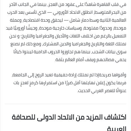
في قلب القاهرة شاهدًا على عقود من العجز، بينما في الجانب الآخر
من البحرالمتوسط، انطلق الاتحاد الأوروبي — الذي تأسس بعد الحرب
العالمية الثانية وسط دمار شامل — ليحقق وحدة اقتصادية، وعملة
موحدة، وحدودًا مفتوحة، وسياسات خارجية موحدة، وجيشًا أوروبيًا قيد
التفعيل.بالرغم من اختلاف اللغات والأديان والجغرافيا والتاريخ؛ و نحن
نمتلك اللغة والتاريخ والجغرافيا والدين المشترك، ومع ذلك لم نصنع
سوى بيانات الشجب، بينما هم تجاوزوا الحروب الدامية ليبنوا كيانًا
يحمي مصالحهم ويقف أمام العالم بثقة.
وأقواها صريحةإذا لم نمتلك إرادة حقيقية تعيد الروح إلى الجامعة،
فربما يكون إعلان نهايتها أقل ضررًا من استمرارها كرمزٍ لعجزٍ بات
عنوانًا للعصر العربي الحديث.
اكتشاف المزيد من الاتحاد الدولى للصحافة
العربية