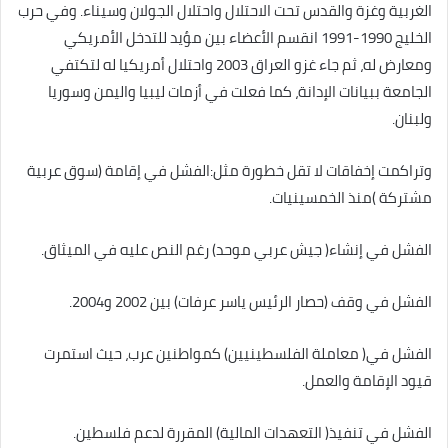
الغربية وغزة والقدس تحت الاحتلال واحتلال الجولان وسيناء. وفي حرب
الخليج 1990-1991 انقسم الأعضاء بين مؤيد للتدخل الأمريكي
ومعارض له، ثم جاء غزو العراق 2003 واحتلال أمريكيا له لتكتفي
الجامعة ببيانات الإدانة، كما فعلت في أزمات ليبيا واليمن وسوريا
ولبنان.
وتراكمت إخفاقات لا تقل خطورة مثل:الفشل في إقامة (سوق عربية
مشتركة )منذ الخمسينيات.
الفشل في إنشاء( جيش عربي موحد) رغم النص عليه في الميثاق.
الفشل في وقف (حصار الرئيس ياسر عرفات) بين 2002 و2004.
الفشل في( معاملة الفلسطينيين) كمواطنين عرب، حيث استمرت
قيود الإقامة والعمل.
الفشل في تنفيذ( التعهدات المالية) المقررة لدعم فلسطين.