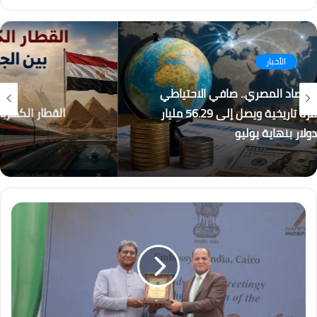
فيسبوك
انستقرام
كُتاب
القطار الكهربائي السريع… بين الجدل والفرصة