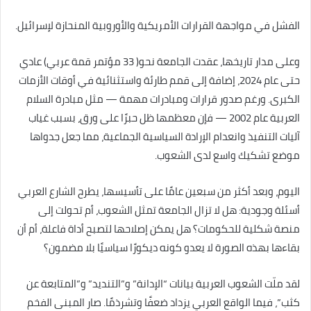
الفشل في مواجهة القرارات الأمريكية والأوروبية المنحازة لإسرائيل.
وعلى مدار تاريخها، عقدت الجامعة نحو( 33 مؤتمر قمة عربي) عادي
حتى عام 2024، إضافة إلى قمم طارئة واستثنائية في أوقات الأزمات
الكبرى. ورغم صدور قرارات ومبادرات مهمة — مثل مبادرة السلام
العربية عام 2002 — فإن معظمها ظل حبرًا على ورق، بسبب غياب
آليات التنفيذ وانعدام الإرادة السياسية الجماعية، مما جعل جدواها
موضع تشكيك واسع لدى الشعوب.
اليوم، وبعد أكثر من سبعين عامًا على تأسيسها، يطرح الشارع العربي
أسئلة وجودية: هل لا تزال الجامعة تمثل الشعوب، أم تحولت إلى
منصة شكلية للحكومات؟ هل يمكن إصلاحها لتصبح أداة فاعلة، أم أن
بقاءها بهذه الصورة لا يعدو كونه ديكورًا سياسيًا بلا مضمون؟
لقد ملّت الشعوب العربية بيانات “الإدانة” و”التنديد” و”المتابعة عن
كثب”، فيما الواقع العربي يزداد ضعفًا وتشرذمًا. صار المبنى الفخم