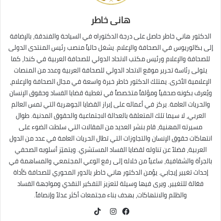
هانى خاطر
الدكتور هاني خاطر حاصل على درجة الدكتوراه في السياحة والفندقة، بالإضافة
إلى بكالوريوس في الصحافة والإعلام. يشغل حالياً منصب رئيس المنتدى الدولى
للصحافة والإعلام ورئيس مكتب الاتحاد الدولي للصحافة العربية في كندا، كما
يتولى رئاسة تحرير موقع الاتحاد الدولي للصحافة العربية وعدد من المنصات
الإعلامية الأخرى. يمتلك الدكتور خاطر خبرة واسعة في مجال الصحافة والإعلام،
ويُعرف بكونه صحفياً ومؤلفاً متخصصاً في تغطية قضايا الفساد وحقوق الإنسان
والحريات العامة. يركز في أعماله على إبراز القضايا الجوهرية التي تمس العالم
العربي، لا سيما تلك المتعلقة بالعدالة الاجتماعية والحقوق المدنية. طوال
مسيرته المهنية، قام بنشر العديد من المقالات التي سلطت الضوء على
انتهاكات حقوق الإنسان والتجاوزات التي تطال الحريات العامة في عدد من الدول
العربية، فضلاً عن تناوله لقضايا الفساد المستشري. ويتميّز أسلوبه الصحفي
بالجرأة والشفافية، ساعياً من خلاله إلى رفع الوعي المجتمعي والمساهمة في
إحداث تغيير إيجابي. يؤمن الدكتور هاني خاطر بالدور المحوري للصحافة كأداة
فعّالة للتغيير، ويرى فيها وسيلة لتعزيز التفكير النقدي ومواجهة الفساد
والظلم والانتهاكات، بهدف بناء مجتمعات أكثر عدلاً وإنصافاً.
TikTok