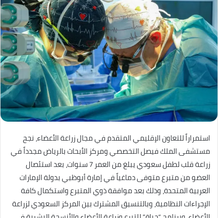
استمراراً للتعاون الإقليمي المتقدم في مجال زراعة الأعضاء، نجح
مستشفى الملك فيصل التخصصي ومركز الأبحاث بالرياض مجدداً في
زراعة قلب لطفل سعودي يبلغ من العمر 7 سنوات، بعد استئصال
العضو من متبرع متوفى دماغياً في إمارة أبوظبي بدولة الإمارات
العربية المتحدة، وذلك بعد موافقة ذوي المتبرع واستكمال كافة
الإجراءات النظامية، وبالتنسيق المشترك بين المركز السعودي لزراعة
الأعضاء، وبرنامج “حياة” للتبرع وزراعة الأعضاء والأنسجة البشرية في