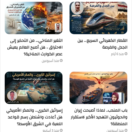
القطار الكهربائي السريع… بين
التغير المناخي… من التحذير إلى
الجدل والفرصة
الاحتراق ، هل أصبح العالم يعيش
عصر الكوارث المناخية؟
منذ 6 أيام
منذ أسبوعين
باب المندب.. لماذا أصبحت إيران
إسرائيل الكبرى… والمكر الأمريكي
والحوثيون التهديد الأكبر لاستقرار
هل أعادت واشنطن رسم قواعد
المنطقة؟
اللعبة في الشرق الأوسط؟
منذ أسبوعين
منذ 3 أسابيع