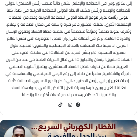
إلى بكالوريوس في الصحافة والإعلام. يشغل حالياً منصب رئيس المنتدى الدولى
للصحافة والإعلام ورئيس مكتب الاتحاد الدولي للصحافة العربية في كندا، كما
يتولى رئاسة تحرير موقع الاتحاد الدولي للصحافة العربية وعدد من المنصات
الإعلامية الأخرى. يمتلك الدكتور خاطر خبرة واسعة في مجال الصحافة والإعلام،
ويُعرف بكونه صحفياً ومؤلفاً متخصصاً في تغطية قضايا الفساد وحقوق الإنسان
والحريات العامة. يركز في أعماله على إبراز القضايا الجوهرية التي تمس العالم
العربي، لا سيما تلك المتعلقة بالعدالة الاجتماعية والحقوق المدنية. طوال
مسيرته المهنية، قام بنشر العديد من المقالات التي سلطت الضوء على
انتهاكات حقوق الإنسان والتجاوزات التي تطال الحريات العامة في عدد من الدول
العربية، فضلاً عن تناوله لقضايا الفساد المستشري. ويتميّز أسلوبه الصحفي
بالجرأة والشفافية، ساعياً من خلاله إلى رفع الوعي المجتمعي والمساهمة في
إحداث تغيير إيجابي. يؤمن الدكتور هاني خاطر بالدور المحوري للصحافة كأداة
فعّالة للتغيير، ويرى فيها وسيلة لتعزيز التفكير النقدي ومواجهة الفساد
والظلم والانتهاكات، بهدف بناء مجتمعات أكثر عدلاً وإنصافاً.
TikTok
فيسبوك
انستقرام