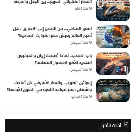
القطار الكهربائي السريع… بين الجدل والفرصة
منذ 6 أيام
التغير المناخي… من التحذير إلى الاحتراق ، هل
أصبح العالم يعيش عصر الكوارث المناخية؟
منذ أسبوعين
باب المندب.. لماذا أصبحت إيران والحوثيون
التهديد الأكبر لاستقرار المنطقة؟
منذ أسبوعين
إسرائيل الكبرى… والمكر الأمريكي هل أعادت
واشنطن رسم قواعد اللعبة في الشرق الأوسط؟
منذ 3 أسابيع
أحدث الأخبار