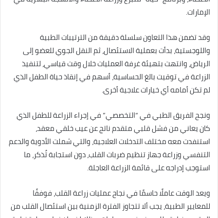
الإمارات.
وقد تضمن هذا التعاون سلسلة دقيقة من الترتيبات الطبية
واللوجستية، بدأت بعملية الاستئصال، ثم النقل الجوي للعضو إلى
الرياض، وانتهت بتهيئة غرفة العمليات خلال وقت قياسي، لتنفيذ
الزراعة في توقيت بالغ الحساسية، أسهم في إنقاذ حياة الطفل الذي
لم تكن أمامه أي خيارات علاجية أخرى.
ونجح الفريق الطبي في “التخصصي” في إجراء الزراعة للطفل الذي
كان يعاني من فشل قلبي متقدم ناتج عن عيب خلقي معقد،
استنفدت معه مختلف التدخلات العلاجية، والتي شملت الأدوية والدعم
التنفسي وزراعة جهاز تنظيم ضربات القلب، دون استجابة تُذكر، ما
استوجب إدراجه على قائمة الزراعة العاجلة.
ويعد الوقت عاملًا حاسمًا في نجاح عمليات زراعة القلب، فوفقًا
للمعايير الطبية، يجب ألا تتجاوز الفترة الزمنية بين استئصال القلب من