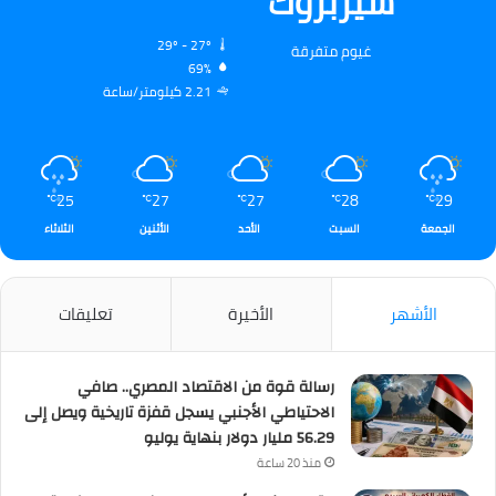
شيربروك
29º - 27º
غيوم متفرقة
69%
2.21 كيلومتر/ساعة
25
27
27
28
29
℃
℃
℃
℃
℃
الجمعة
السبت
الأحد
الأثنين
الثلاثاء
الأشهر
الأخيرة
تعليقات
رسالة قوة من الاقتصاد المصري.. صافي
الاحتياطي الأجنبي يسجل قفزة تاريخية ويصل إلى
56.29 مليار دولار بنهاية يوليو
منذ 20 ساعة