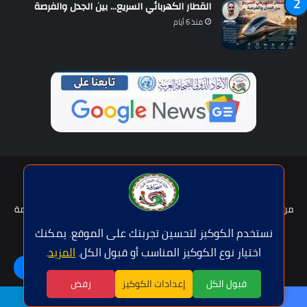
القطار الكهربائي السريع… بين الجدل والفرصة
منذ 6 أيام
حقوق النشر © | جميع الحقوق محفوظة للاتحاد الدولى للصحافة العربية
2026
من نحن؟
هيئة التحرير
عضوية الإتحاد
سياسة الخصوصية
شروط الخدمة
للإعلان
اتصل بنا
نستخدم الكوكيز لتحسين تجربتك على الموقع. يمكنك
اختيار نوع الكوكيز المناسب أو قبول الكل.
المزيد
.
فيسبوك
تويتر
يوتيوب
واتساب
اللغة | Langue
قبول الكل
إعدادات الكوكيز
رفض