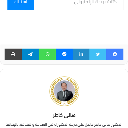
اشتراك
بريدك
الإلكتروني...
فيسبوك
تويتر
لينكدإن
ماسنجر
واتساب
تيلقرام
طبا
هانى خاطر
الدكتور هاني خاطر حاصل على درجة الدكتوراه في السياحة والفندقة، بالإضافة