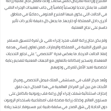
المتبرع وزراعته للمريض خمس ساعات، وذلك لضمان نجاح عملية زراعة
القلب، ما يمثل تحديا لوجستياً إضافياً إلى جانب تعقيدات الإجراء الطبي
في الحالات التي يكون فيها المتبرع المتوفى دماغيًا في مناطق
أخرى داخل المملكة أو خارجها، ما يجعل كل دقيقة تأخير ذات تأثير
حاسم على نجاح العملية.
ولم يكن نجاح زراعة القلب مجرد إجراء طبي، بل ثمرة لتنسيق مستمر
بين الفرق الطبية في المملكة والإمارات، ضمن تعاون إنساني هدفه
إنقاذ الحالات الحرجة، ما يعكس قدرة “التخصصي” على تجاوز التحديات
المعقدة، وتسخير إمكاناته بالتعاون مع الجهات المعنية لتقديم رعاية
تخصصية تعيد الأمل للمرضى وذويهم.
ويُعد مركز القلب في مستشفى الملك فيصل التخصصي ومركز
الأبحاث من بين أبرز المراكز العالمية في هذا المجال، حيث حقق
إنجازات استثنائية شملت إجراء أول زراعة قلب روبوتية بالكامل على
مستوى العالم، وكذلك زراعة مضخة قلب اصطناعية باستخدام الروبوت
دون الحاجة إلى شق الصدر، في سابقة طبية غير مسبوقة، تجسّد ريادة